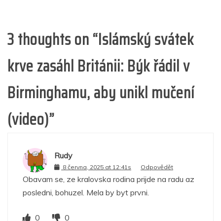
3 thoughts on “
Islámský svátek
krve zasáhl Británii: Býk řádil v
Birminghamu, aby unikl mučení
(video)
”
Rudy
8 června, 2025 at 12:41s
Odpovědět
Obavam se, ze kralovska rodina prijde na radu az
posledni, bohuzel. Mela by byt prvni.
0
0