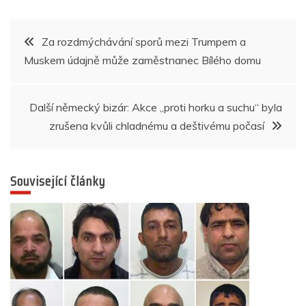
e
er
s
e
e
gr
e
b
A
n
dI
a
Navigace
Za rozdmýchávání sporů mezi Trumpem a
o
p
g
n
m
Muskem údajně může zaměstnanec Bílého domu
pro
o
p
er
k
příspěvek
Další německý bizár: Akce „proti horku a suchu“ byla
zrušena kvůli chladnému a deštivému počasí
Související články