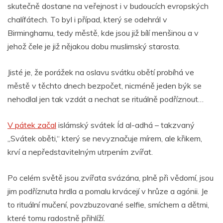
skutečně dostane na veřejnost i v budoucích evropských
chalífátech. To byl i případ, který se odehrál v
Birminghamu, tedy městě, kde jsou již bílí menšinou a v
jehož čele je již nějakou dobu muslimský starosta.
Jisté je, že porážek na oslavu svátku obětí probíhá ve
městě v těchto dnech bezpočet, nicméně jeden býk se
nehodlal jen tak vzdát a nechat se rituálně podříznout…
V pátek začal
islámský svátek Íd al-adhá – takzvaný
„Svátek oběti,“ který se nevyznačuje mírem, ale křikem,
krví a nepředstavitelným utrpením zvířat.
Po celém světě jsou zvířata svázána, plně při vědomí, jsou
jim podříznuta hrdla a pomalu krvácejí v hrůze a agónii. Je
to rituální mučení, povzbuzované selfie, smíchem a dětmi,
které tomu radostně přihlíží.