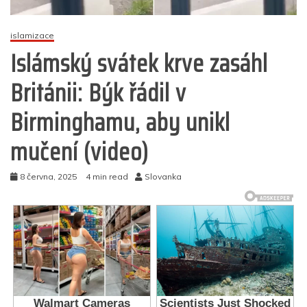
islamizace
Islámský svátek krve zasáhl
Británii: Býk řádil v
Birminghamu, aby unikl
mučení (video)
8 června, 2025
4 min read
Slovanka