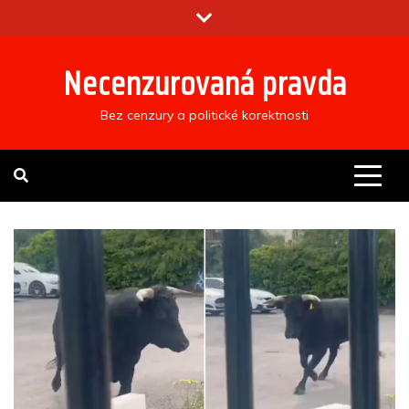
Skip
to
content
Necenzurovaná pravda
Bez cenzury a politické korektnosti