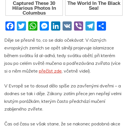
F
T
W
M
Li
V
Vi
T
S
a
w
h
e
n
K
b
el
h
Děje se přesně to, co se dalo očekávat: V různých
c
itt
at
ss
k
er
e
ar
evropských zemích se opět silněji projevuje islamizace
e
er
s
e
e
gr
e
během svátku Íd al-adhá, tedy svátku obětí, při kterém
b
A
n
dI
a
jsou po celém světě mučena a podřezávána zvířata (více
o
p
g
n
m
si o něm můžete
přečíst zde
, včetně videí).
o
p
er
V Evropě se to dosud dělo spíše za zavřenými dveřmi – a
k
dodnes se tak i děje. Zákony zatím přece jen nepřejí velmi
krutým porážkám, kterým často předchází mučení
zabíjeného zvířete.
Čas od času se však stane, že se nakonec podobná akce