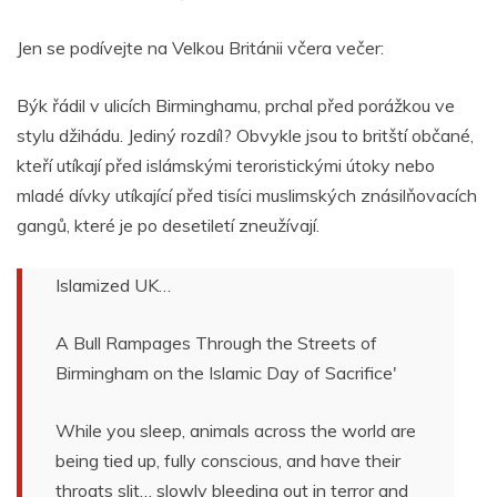
Jen se podívejte na Velkou Británii včera večer:
Býk řádil v ulicích Birminghamu, prchal před porážkou ve
stylu džihádu. Jediný rozdíl? Obvykle jsou to britští občané,
kteří utíkají před islámskými teroristickými útoky nebo
mladé dívky utíkající před tisíci muslimských znásilňovacích
gangů, které je po desetiletí zneužívají.
Islamized UK…
A Bull Rampages Through the Streets of
Birmingham on the Islamic Day of Sacrifice'
While you sleep, animals across the world are
being tied up, fully conscious, and have their
throats slit… slowly bleeding out in terror and