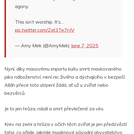
agony.
This isn’t worship. It’s…
pic.twitter.com/Zgt3Te7nJV
— Amy Mek (@AmyMek)
June 7, 2025
Nyní, díky masovému importu kultu smrti maskovaného
jako náboženství, není nic živého a dýchajícího v bezpečí.
Alláh přece toto utrpení žádá, ať už u zvířat nebo
bezvěrců.
Je to jen hrůza, násilí a smrt převlečené za víru.
Krev na zemi a hrůza v očích těch zvířat je jen předzvěstí
toho, co přijde, jakmile muslimové původní obyvatelstvo