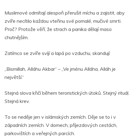
Muslimové odmítají alespoň přerušit míchu a zajistit, aby
zvíře necítilo každou vteřinu své pomalé, mučivé smrti.
Proč? Protože věří, že strach a panika dělají maso
chutnějším.
Zatímco se zvíře svíjí a lapá po vzduchu, skandují:
„Bismillah, Alláhu Akbar“ – „Ve jménu Alláha, Alláh je
největší.“
Stejná slova křičí během teroristických útoků. Stejný rituál.
Stejná krev.
To se neděje jen v islámských zemích. Děje se to i v
západních zemích. V domech, příjezdových cestách,
parkovištích a veřejných parcích.