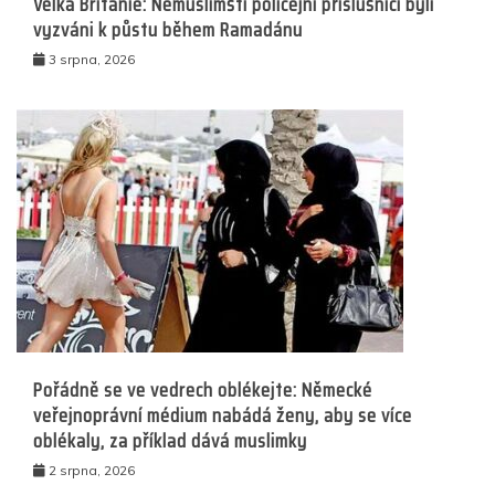
Velká Británie: Nemuslimští policejní příslušníci byli
vyzváni k půstu během Ramadánu
3 srpna, 2026
Pořádně se ve vedrech oblékejte: Německé
veřejnoprávní médium nabádá ženy, aby se více
oblékaly, za příklad dává muslimky
2 srpna, 2026