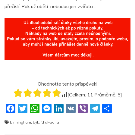
přečíslí. Pak už obětí nebudou jen zvířata…
Ohodnoťte tento příspěvek!
[Celkem:
11
Průměrně:
5
]
F
T
W
M
Li
V
Vi
T
S
a
w
h
e
n
K
b
el
h
birmingham
,
býk
,
íd al-adha
c
itt
at
ss
k
er
e
ar