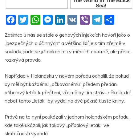
F
T
W
M
Li
V
Vi
T
S
a
w
h
e
n
K
b
el
h
Zatímco u nás se stále o genových injekcích hovoří jako o
c
itt
at
ss
k
er
e
ar
„bezpečných a účinných“ a většina lidí je s tím zřejmě v
e
er
s
e
e
gr
e
souladu, jinde se již dokonce i v médiích opatrně, ale přece,
b
A
n
dI
a
rozkrývá pravda.
o
p
g
n
m
Například v Holandsku v novém pořadu odhalili, že pokud
o
p
er
by měl být každému „očkovanému“ předem předán
k
příbalový leták k přečtení, zřejmě by tím strávil několik dní,
neboť tento „leták“ by vydal na dvě pěkně tlusté knihy.
Právě na to nyní poukázali v jednom holandském pořadu,
kde také ukázali, jak takový „příbalový leták“ ve
skutečnosti vypadá.