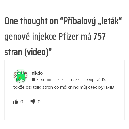
One thought on “
Příbalový „leták“
genové injekce Pfizer má 757
stran (video)
”
nikdo
3 listopadu, 2024 at 12:57s
Odpovědět
takže asi tolik stran co má kniha můj otec byl MIB
0
0