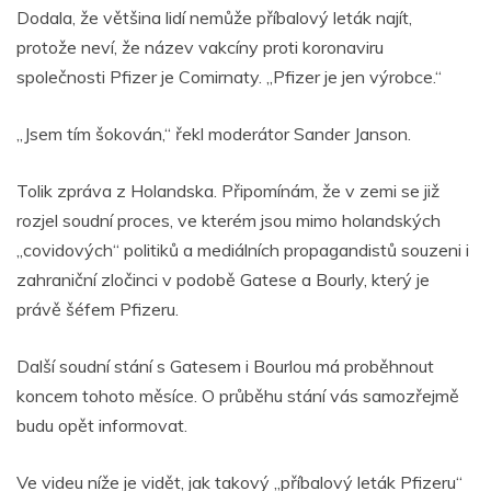
Dodala, že většina lidí nemůže příbalový leták najít,
protože neví, že název vakcíny proti koronaviru
společnosti Pfizer je Comirnaty. „Pfizer je jen výrobce.“
„Jsem tím šokován,“ řekl moderátor Sander Janson.
Tolik zpráva z Holandska. Připomínám, že v zemi se již
rozjel soudní proces, ve kterém jsou mimo holandských
„covidových“ politiků a mediálních propagandistů souzeni i
zahraniční zločinci v podobě Gatese a Bourly, který je
právě šéfem Pfizeru.
Další soudní stání s Gatesem i Bourlou má proběhnout
koncem tohoto měsíce. O průběhu stání vás samozřejmě
budu opět informovat.
Ve videu níže je vidět, jak takový „příbalový leták Pfizeru“