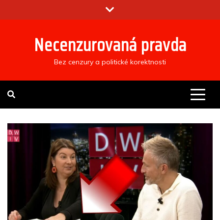
Skip
to
content
Necenzurovaná pravda
Bez cenzury a politické korektnosti