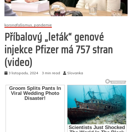
koronafašismus, pandemie
Příbalový „leták“ genové
injekce Pfizer má 757 stran
(video)
3 listopadu, 2024
3 min read
Slovanka