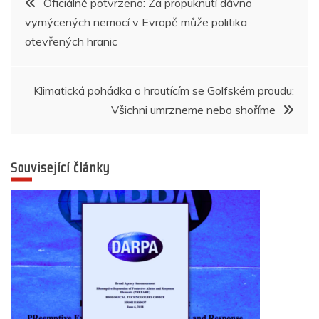
Oficiálně potvrzeno: Za propuknutí dávno
o
p
g
n
m
vymýcených nemocí v Evropě může politika
pro
o
p
er
otevřených hranic
k
příspěvek
Klimatická pohádka o hroutícím se Golfském proudu:
Všichni umrzneme nebo shoříme
Související články