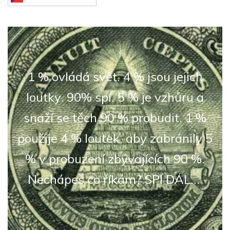
1 % ovládá svět. 4 % jsou jejich
loutky. 90% spí. 5 % je vzhůru a
snaží se těch 90 % probudit. 1 %
použije 4 % loutek, aby zabránily 5
% v probuzení zbývajících 90 %.
Nechápeš co říkám? SPI DÁL...