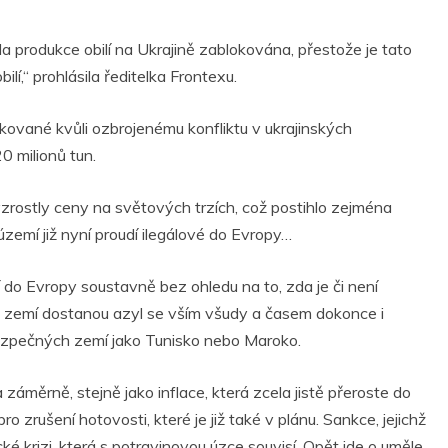
a produkce obilí na Ukrajině zablokována, přestože je tato
í,“ prohlásila ředitelka Frontexu.
okované kvůli ozbrojenému konfliktu v ukrajinských
 milionů tun.
rostly ceny na světových trzích, což postihlo zejména
zemí již nyní proudí ilegálové do Evropy…
í do Evropy soustavně bez ohledu na to, zda je či není
ně zemí dostanou azyl se vším všudy a časem dokonce i
 bezpečných zemí jako Tunisko nebo Maroko.
 záměrně, stejně jako inflace, která zcela jistě přeroste do
o zrušení hotovosti, které je již také v plánu. Sankce, jejichž
ické krizi, která s potravinovou úzce souvisí. Opět jde o uměle