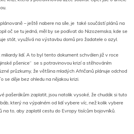
ou.
 plánovaně – ještě nabere na síle, je také součástí plánů na
il oč se tu jedná, měl by se podívat do Nizozemska, kde se
uje stát, využívá na výstavbu domů pro žadatele o azyl.
liardy lidí. A to byl tento dokument schválen již v roce
jinské pšenice“ se s potravinovou krizí a stěhováním
í různé průzkumy, že většina mladých Afričanů plánuje odchod
 se děje bez ohledu na nějakou krizi.
é pašerákům zaplatit, jsou natolik vysoké, že chudák si tuto
áb, který na výpalném od lidí vybere víc, než kolik vybere
na to, aby zaplatil cestu do Evropy tisícům bojovníků.