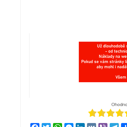
Ohodnoť