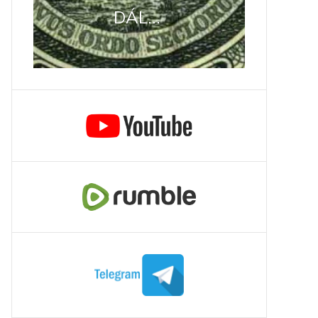
DÁL...