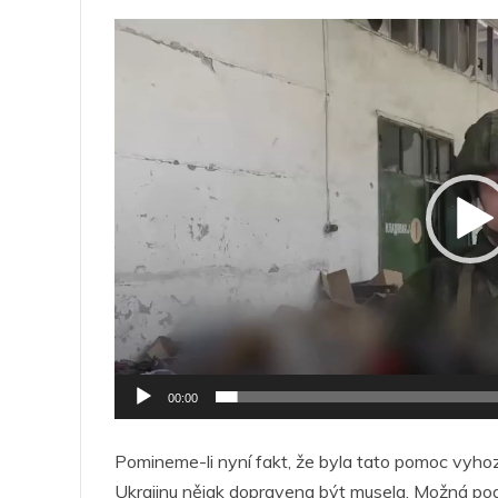
Video
přehrávač
00:00
Pomineme-li nyní fakt, že byla tato pomoc vyhoz
Ukrajinu nějak dopravena být musela. Možná pod