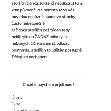
starších článků, takže již neodkazují tam,
kam původně, ale namísto toho vás
navedou na různé spamové stránky,
často nebezpečné.
U článků starších než týden tedy
neklikejte na ŽÁDNÉ odkazy. U
některých článků jsem již odkazy
odstranila, u dalších to udělám postupně.
Děkuji za pochopení.
Chcete, abychom přijali euro?
ano
ne
je mi to jedno