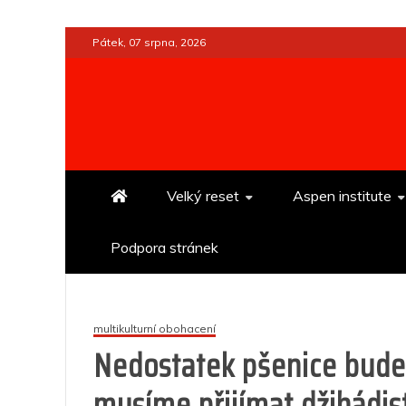
Skip
Pátek, 07 srpna, 2026
to
content
Velký reset
Aspen institute
Podpora stránek
multikulturní obohacení
Nedostatek pšenice bude
musíme přijímat džihádis