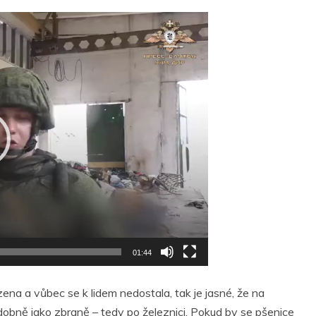
01:44
ena a vůbec se k lidem nedostala, tak je jasné, že na
obně jako zbraně – tedy po železnici. Pokud by se pšenice