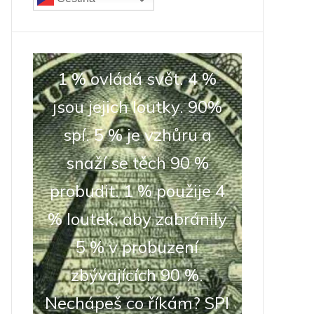
1 % ovládá svět. 4 %
jsou jejich loutky. 90%
spí. 5 % je vzhůru a
snaží se těch 90 %
probudit. 1 % použije 4
% loutek, aby zabránily
5 % v probuzení
zbývajících 90 %.
Nechápeš co říkám? SPI