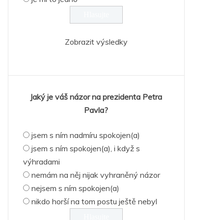
Zobrazit výsledky
Jaký je váš názor na prezidenta Petra
Pavla?
jsem s ním nadmíru spokojen(a)
jsem s ním spokojen(a), i když s
výhradami
nemám na něj nijak vyhraněný názor
nejsem s ním spokojen(a)
nikdo horší na tom postu ještě nebyl