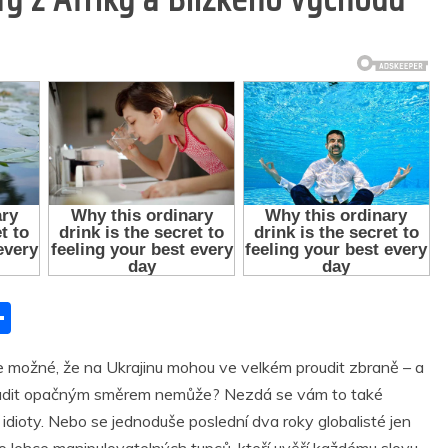
S
h
e možné, že na Ukrajinu mohou ve velkém proudit zbraně – a
ar
y proudit opačným směrem nemůže? Nezdá se vám to také
r
e
í idioty. Nebo se jednoduše poslední dva roky globalisté jen