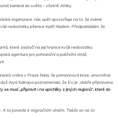
stat kamkoli do světa – včetně Afriky.
šerácká organizace, nás opět upozorňuje na to, že máme
 kvůli nedostatku pšenice trpět hladem. Předpokládám, že
ntů, které zaútočí na její hranice kvůli nedostatku
opská agentura pro pohraniční a pobřežní stráž,
ye.
nistrů vnitra v Praze řekla, že potravinová krize, umocněná
 I když Aiya Kalnaya poznamenala, že EU je „dobře připravena
 se musí „připravit i na uprchlíky z jiných regionů“, které do
na. A to povede k migračním vlnám. Takže se na to