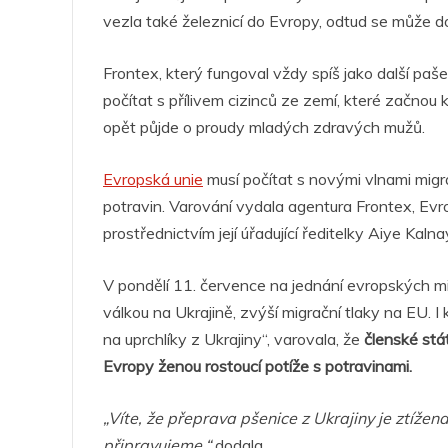
vezla také železnicí do Evropy, odtud se může do
Frontex, který fungoval vždy spíš jako další pa
počítat s přílivem cizinců ze zemí, které začnou
opět půjde o proudy mladých zdravých mužů.
Evropská unie
musí počítat s novými vlnami migra
potravin. Varování vydala agentura Frontex, Evr
prostřednictvím její úřadující ředitelky Aiye Kalna
V pondělí 11. července na jednání evropských mi
válkou na Ukrajině, zvýší migrační tlaky na EU.
na uprchlíky z Ukrajiny“, varovala, že
členské státy
Evropy ženou rostoucí potíže s potravinami.
„Víte, že přeprava pšenice z Ukrajiny je ztíže
připravujeme,“
dodala.