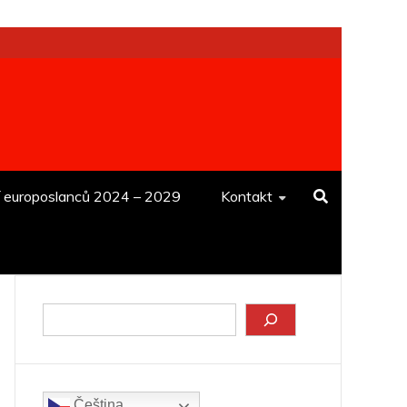
í europoslanců 2024 – 2029
Kontakt
Hledat
Čeština‎