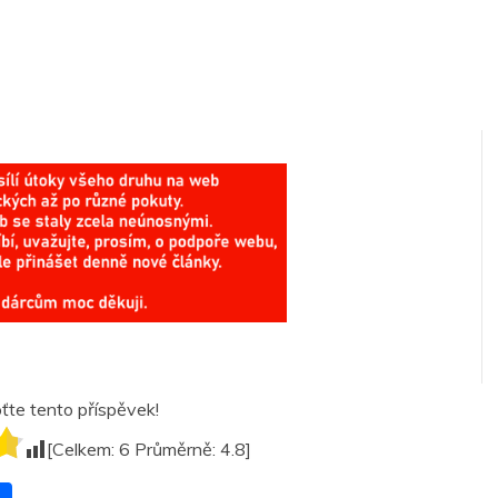
te tento příspěvek!
[Celkem:
6
Průměrně:
4.8
]