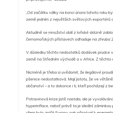
„Od začátku války na konci února tohoto roku byl
země jedním z největších světových exportérů obil
Aktuálně se množství obilí z loňské sklizně zabl
černomořských přístavech odhaduje na zhruba 20
V důsledku těchto nedostatků dodávek prudce vz
země na Středním východě a v Africe. Z těchto ú
Nicméně je třeba si uvědomit, že ilegálové proud
pšenice nedostatková. Mají jistotu, že ve větši
občanství – a to dokonce i ti, kteří pocházejí z
Potravinová krize jistě nastala, ale je vyvolávána
hyperinflace, neboť právě ta je ideální záminkou pr
cílem bylo zničit Evropu, pak přispívají k energet