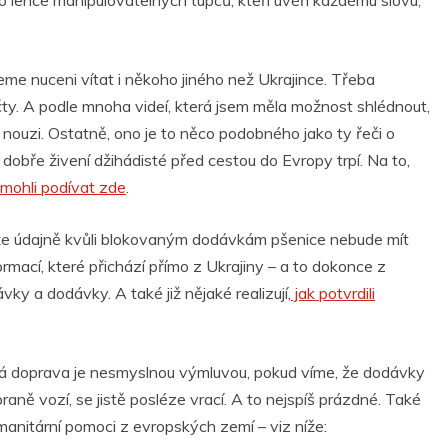
do lehce manipulovatelných tupců, kteří uvěří každému slovu,
eme nuceni vítat i někoho jiného než Ukrajince. Třeba
očty. A podle mnoha videí, která jsem měla možnost shlédnout,
nouzi. Ostatně, ono je to něco podobného jako ty řeči o
 dobře živení džihádisté před cestou do Evropy trpí. Na to,
mohli podívat zde
.
 že údajně kvůli blokovaným dodávkám pšenice nebude mít
rmací, které přichází přímo z Ukrajiny – a to dokonce z
vky a dodávky. A také již nějaké realizují,
jak potvrdili
ná doprava je nesmyslnou výmluvou, pokud víme, že dodávky
braně vozí, se jistě posléze vrací. A to nejspíš prázdné. Také
manitární pomoci z evropských zemí – viz níže: