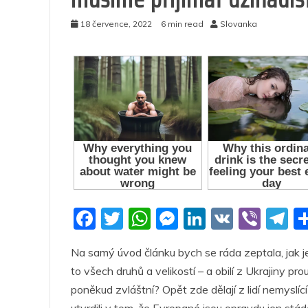
18 července, 2022
6 min read
Slovanka
F
T
W
M
Li
V
Vi
T
a
w
h
e
n
K
b
el
Na samý úvod článku bych se ráda zeptala, jak j
c
itt
at
ss
k
er
e
to všech druhů a velikostí – a obilí z Ukrajin
e
er
s
e
e
g
poněkud zvláštní? Opět zde dělají z lidí nemyslíc
b
A
n
dI
a