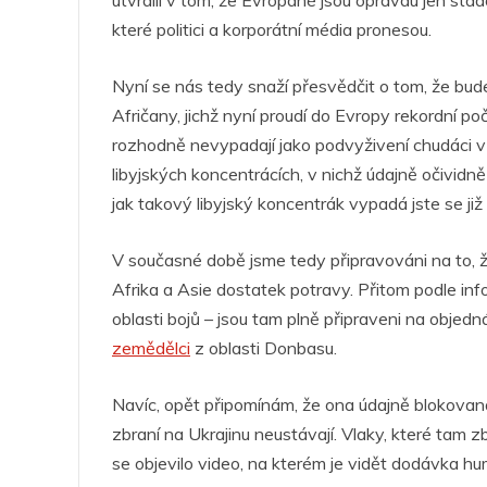
utvrdili v tom, že Evropané jsou opravdu jen stá
o
p
g
n
m
které politici a korporátní média pronesou.
o
p
er
Nyní se nás tedy snaží přesvědčit o tom, že bud
k
Afričany, jichž nyní proudí do Evropy rekordní p
rozhodně nevypadají jako podvyživení chudáci v 
libyjských koncentrácích, v nichž údajně očividně
jak takový libyjský koncentrák vypadá jste se již
V současné době jsme tedy připravováni na to,
Afrika a Asie dostatek potravy. Přitom podle info
oblasti bojů – jsou tam plně připraveni na objedná
zemědělci
z oblasti Donbasu.
Navíc, opět připomínám, že ona údajně blokova
zbraní na Ukrajinu neustávají. Vlaky, které tam z
se objevilo video, na kterém je vidět dodávka hu