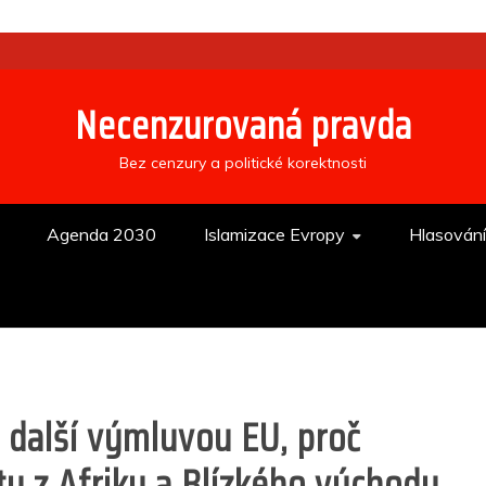
Necenzurovaná pravda
Bez cenzury a politické korektnosti
Agenda 2030
Islamizace Evropy
Hlasován
 další výmluvou EU, proč
ty z Afriky a Blízkého východu