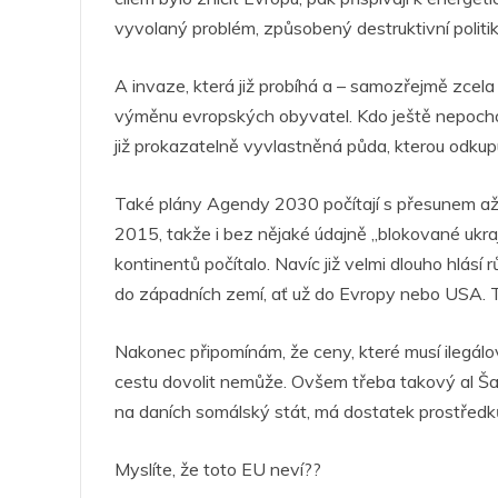
vyvolaný problém, způsobený destruktivní politik
A invaze, která již probíhá a – samozřejmě zcela
výměnu evropských obyvatel. Kdo ještě nepochop
již prokazatelně vyvlastněná půda, kterou odkup
Také plány Agendy 2030 počítají s přesunem až mi
2015, takže i bez nějaké údajně „blokované ukra
kontinentů počítalo. Navíc již velmi dlouho hlás
do západních zemí, ať už do Evropy nebo USA. To
Nakonec připomínám, že ceny, které musí ilegálov
cestu dovolit nemůže. Ovšem třeba takový al Šab
na daních somálský stát, má dostatek prostředků 
Myslíte, že toto EU neví??