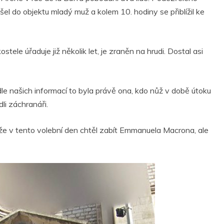
šel do objektu mladý muž a kolem 10. hodiny se přiblížil ke
ele úřaduje již několik let, je zraněn na hrudi. Dostal asi
e našich informací to byla právě ona, kdo nůž v době útoku
dli záchranáři.
 a že v tento volební den chtěl zabít Emmanuela Macrona, ale