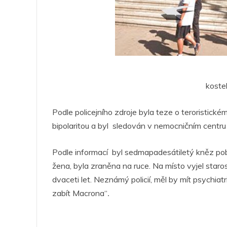
kostel
Podle policejního zdroje byla teze o teroristic
bipolaritou a byl sledován v nemocničním centru
Podle informací
​​byl sedmapadesátiletý kněz pob
žena, byla zraněna na ruce. Na místo vyjel staro
dvaceti let. Neznámý policií, měl by mít psychia
zabít Macrona“
.