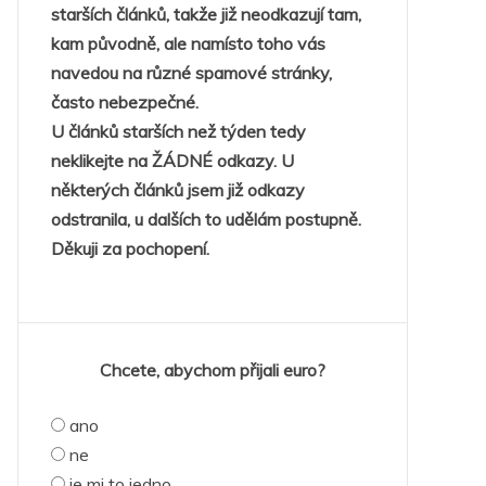
starších článků, takže již neodkazují tam,
kam původně, ale namísto toho vás
navedou na různé spamové stránky,
často nebezpečné.
U článků starších než týden tedy
neklikejte na ŽÁDNÉ odkazy. U
některých článků jsem již odkazy
odstranila, u dalších to udělám postupně.
Děkuji za pochopení.
Chcete, abychom přijali euro?
ano
ne
je mi to jedno