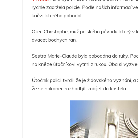
o
p
g
n
m
rychle zadržela policie.
o
p
er
Podle našich informací ve
knězi, kterého pobodal.
k
Otec Christophe, muž polského původu, který v kost
dvacet bodných ran.
Sestra Marie-Claude byla pobodána do ruky. Podl
na kněze útočníkovi vytrhl z rukou. Oba si vyzve
Útočník policii tvrdil, že je židovského vyznání,
že se nakonec rozhodl jít zabíjet do kostela.