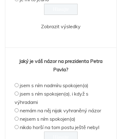
Zobrazit výsledky
Jaký je váš názor na prezidenta Petra
Pavla?
jsem s ním nadmíru spokojen(a)
jsem s ním spokojen(a), i když s
výhradami
nemám na něj nijak vyhraněný názor
nejsem s ním spokojen(a)
nikdo horší na tom postu ještě nebyl