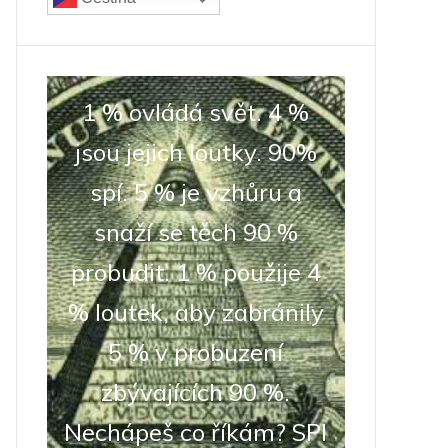
1 % ovládá svět. 4 %
jsou jejich loutky. 90%
spí. 5 % je vzhůru a
snaží se těch 90 %
probudit. 1 % použije 4
% loutek, aby zabránily
5 % v probuzení
zbývajících 90 %.
Nechápeš co říkám? SPI