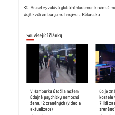
e
er
s
e
e
g
Navigace
b
A
n
dI
a
Brusel vyvolává globální hladomor, k němuž m
dojít kvůli embargu na hnojiva z Běloruska
o
p
g
n
m
pro
o
p
er
příspěvek
k
Související články
V Hamburku útočila nožem
Co je zn
údajně psychicky nemocná
kostele 
žena, 12 zraněných (video a
7 lidí za
aktualizace)
zraněno