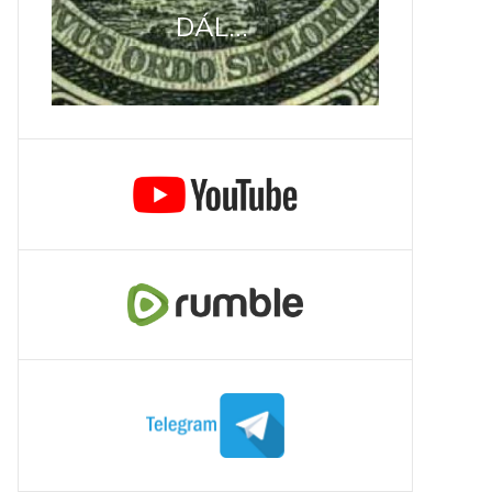
DÁL...