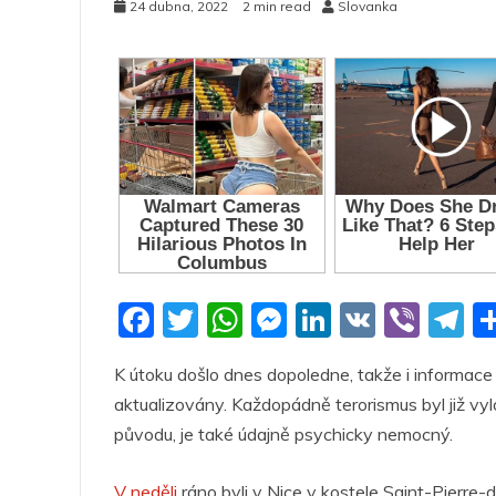
24 dubna, 2022
2 min read
Slovanka
F
T
W
M
Li
V
Vi
T
a
w
h
e
n
K
b
el
K útoku došlo dnes dopoledne, takže i informace
c
itt
at
ss
k
er
e
aktualizovány. Každopádně terorismus byl již vyl
e
er
s
e
e
g
původu, je také údajně psychicky nemocný.
b
A
n
dI
a
V neděli
ráno byli v Nice v kostele Saint-Pierre-