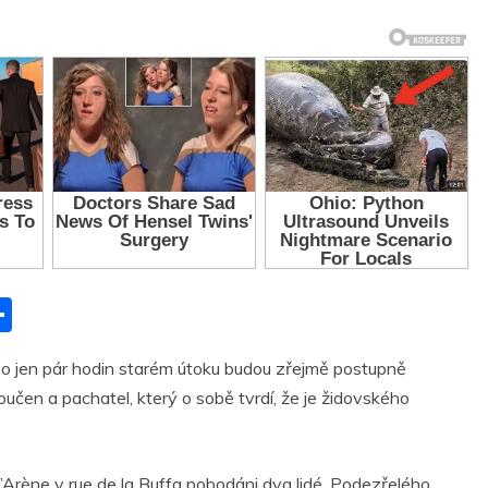
S
h
 o jen pár hodin starém útoku budou zřejmě postupně
ar
oučen a pachatel, který o sobě tvrdí, že je židovského
r
e
d’Arène v rue de la Buffa pobodáni dva lidé.
Podezřelého