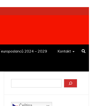
í europoslanců 2024 – 2029
Kontakt
Hledat
Čeština‎