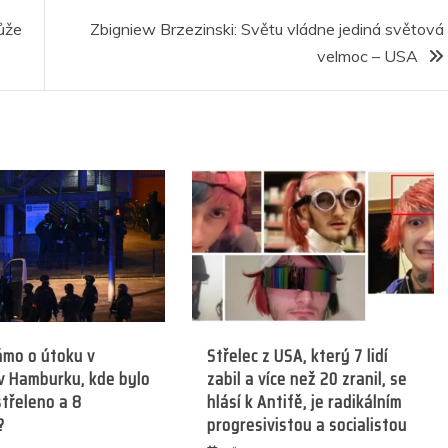
r
e
ůže
Zbigniew Brzezinski: Světu vládne jediná světová
velmoc – USA
ámo o útoku v
Střelec z USA, který 7 lidí
v Hamburku, kde bylo
zabil a více než 20 zranil, se
střeleno a 8
hlásí k Antifě, je radikálním
?
progresivistou a socialistou