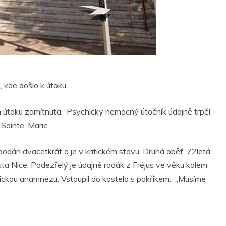
, kde došlo k útoku
kém útoku zamítnuta. Psychicky nemocný útočník údajně trpěl
 Sainte-Marie.
odán dvacetkrát a je v kritickém stavu. Druhá oběť, 72letá
sta Nice. P
odezřelý je údajně rodák z Fréjus ve věku kolem
trickou anamnézu. Vstoupil do kostela s pokřikem:
„Musíme