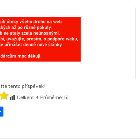
te tento příspěvek!
[Celkem:
4
Průměrně:
5
]
S
h
ar