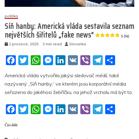
(12)
politika
Síň hanby: Americká vláda sestavila seznam
největších šiřitelů „fake news“
5 (14)
2 prosince, 2025
3 min read
Slovanka
F
T
W
M
Li
V
Vi
T
S
a
w
h
e
n
K
b
el
h
Americká vláda vytvořila jakýsi sledovač médií, také
c
itt
at
ss
k
er
e
ar
nazývaný „Síň hanby,“ ve kterém jsou korporátní média
e
er
s
e
e
gr
e
seřazena do jakéhosi žebříčku, na jehož vrcholu má být to,
b
A
n
dI
a
F
T
W
M
Li
V
Vi
T
S
o
p
g
n
m
a
w
h
e
n
K
b
el
h
o
p
er
Číst dále
c
itt
at
ss
k
er
e
ar
k