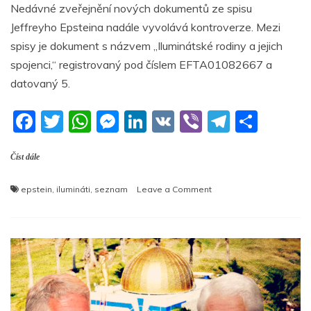
Nedávné zveřejnění nových dokumentů ze spisu
c
itt
at
ss
k
er
e
ar
Jeffreyho Epsteina nadále vyvolává kontroverze. Mezi
e
er
s
e
e
gr
e
spisy je dokument s názvem „Iluminátské rodiny a jejich
b
A
n
dI
a
spojenci,“ registrovaný pod číslem EFTA01082667 a
o
p
g
n
m
datovaný 5.
o
p
er
F
T
W
M
Li
V
Vi
T
S
k
a
w
h
e
n
K
b
el
h
Číst dále
c
itt
at
ss
k
er
e
ar
e
er
s
e
e
gr
e
on
epstein
,
ilumináti
,
seznam
Leave a Comment
b
A
n
dI
a
Odtajněný
Epsteinův
o
p
g
n
m
dokument
o
o
p
er
iluminátských
k
rodinách
vyvolává
spekulace