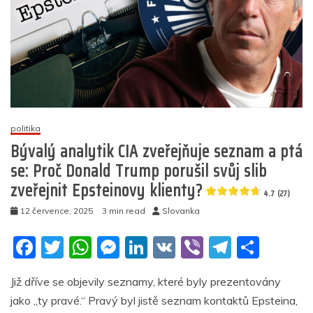
nevidí:
Každý,
kdo
nemá
rád
von
der
Leyenovou,
je
politika
údajně
proruský
Bývalý analytik CIA zveřejňuje seznam a ptá
dezinformátor
se: Proč Donald Trump porušil svůj slib
zveřejnit Epsteinovy klienty?
4.8
4.7 (27)
(17)
12 července, 2025
3 min read
Slovanka
F
T
W
M
Li
V
Vi
T
S
a
w
h
e
n
K
b
el
h
Již dříve se objevily seznamy, které byly prezentovány
c
itt
at
ss
k
er
e
ar
jako „ty pravé.“ Pravý byl jistě seznam kontaktů Epsteina,