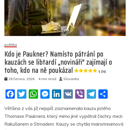
politika
Kdo je Paukner? Namísto pátrání po
kauzách se libtardí „novináři“ zajímají o
toho, kdo na ně poukázal
5 (14)
28 června, 2026
4 min read
Slovanka
F
T
W
M
Li
V
Vi
T
S
a
w
h
e
n
K
b
el
h
Většina z vás již nejspíš zaznamenala kauzu jistého
c
itt
at
ss
k
er
e
ar
Thomase Pauknera, který mimo jiné vypátral čachry mezi
e
er
s
e
e
gr
e
Rakušanem a Strnadem. Kauzy se chytila mainstreamová