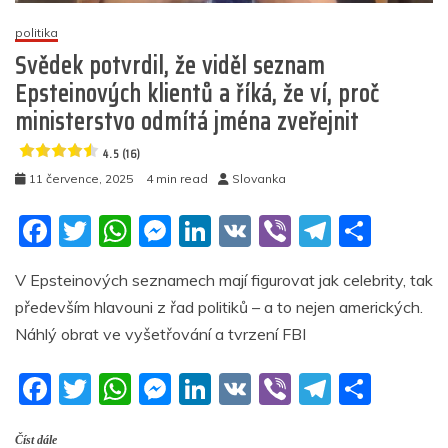
porušil
svůj
politika
slib
Svědek potvrdil, že viděl seznam
zveřejnit
Epsteinových klientů a říká, že ví, proč
Epsteinovy
ministerstvo odmítá jména zveřejnit
klienty?
4.5 (16)
4.7
(27)
11 července, 2025
4 min read
Slovanka
F
T
W
M
Li
V
Vi
T
S
a
w
h
e
n
K
b
el
h
V Epsteinových seznamech mají figurovat jak celebrity, tak
c
itt
at
ss
k
er
e
ar
především hlavouni z řad politiků – a to nejen amerických.
e
er
s
e
e
gr
e
Náhlý obrat ve vyšetřování a tvrzení FBI
b
A
n
dI
a
F
T
W
M
Li
V
Vi
T
S
o
p
g
n
m
a
w
h
e
n
K
b
el
h
o
p
er
Číst dále