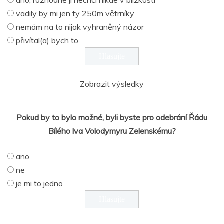
vadily by mi jen ty 250m větrníky
nemám na to nijak vyhraněný názor
přivítal(a) bych to
Zobrazit výsledky
Pokud by to bylo možné, byli byste pro odebrání Řádu
Bílého lva Volodymyru Zelenskému?
ano
ne
je mi to jedno