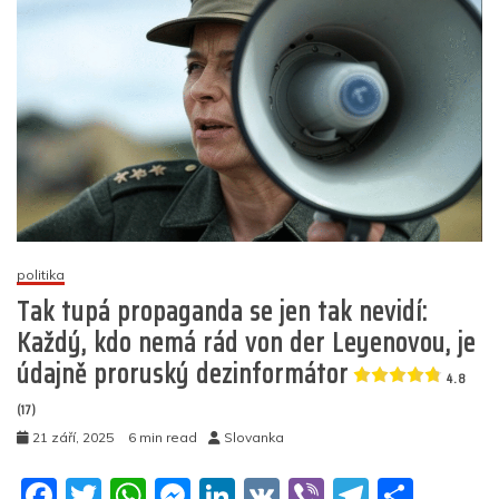
k
náje
zveře
sez
nejl
rezi
obla
ve
Švéd
kter
je
třeb
zniči
politika
Tak tupá propaganda se jen tak nevidí:
4.9
(11)
Každý, kdo nemá rád von der Leyenovou, je
údajně proruský dezinformátor
4.8
(17)
21 září, 2025
6 min read
Slovanka
F
T
W
M
Li
V
Vi
T
S