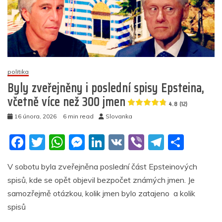
4.9
(25)
politika
Byly zveřejněny i poslední spisy Epsteina,
včetně více než 300 jmen
4.8 (12)
16 února, 2026
6 min read
Slovanka
F
T
W
M
Li
V
Vi
T
S
a
w
h
e
n
K
b
el
h
V sobotu byla zveřejněna poslední část Epsteinových
c
itt
at
ss
k
er
e
ar
spisů, kde se opět objevil bezpočet známých jmen. Je
e
er
s
e
e
gr
e
samozřejmě otázkou, kolik jmen bylo zatajeno a kolik
b
A
n
dI
a
spisů
o
p
g
n
m