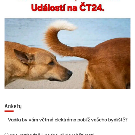
Ankety
Vadila by vám větrná elektrárna poblíž vašeho bydliště?
ano, rozhodně ji nechci nikde v blízkosti