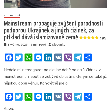
o
toho,
kdo
společnost
na
Mainstream propaguje zvýšení porodnosti
ně
poukázal
podporou Ukrajinek a jiných cizinek, za
příklad dává islamizované země
5
5 (15)
(14)
4 května, 2026
6 min read
Slovanka
F
T
W
M
Li
V
Vi
T
S
a
w
h
e
n
K
b
el
h
Nedalo mi nereagovat po dlouhé době na další článek z
c
itt
at
ss
k
er
e
ar
mainstreamu, neboť se zabývá oblastmi, kterým se také již
e
er
s
e
e
gr
e
nějakou dobu věnuji. Konkrétně jde o
b
A
n
dI
a
F
T
W
M
Li
V
Vi
T
S
o
p
g
n
m
a
w
h
e
n
K
b
el
h
o
p
er
Číst dále