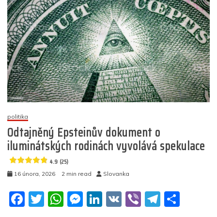
srazu
Bilderbergu
2026
4.9
(20)
politika
Odtajněný Epsteinův dokument o
iluminátských rodinách vyvolává spekulace
4.9 (25)
16 února, 2026
2 min read
Slovanka
F
T
W
M
Li
V
Vi
T
S
a
w
h
e
n
K
b
el
h