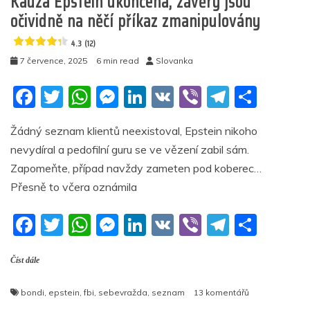
Kauza Epstein ukončena, závěry jsou
4.5
očividně na něčí příkaz zmanipulovány
(16)
4.3 (12)
7 července, 2025
6 min read
Slovanka
F
T
W
M
Li
V
Vi
T
S
a
w
h
e
n
K
b
el
h
Žádný seznam klientů neexistoval, Epstein nikoho
c
itt
at
ss
k
er
e
ar
nevydíral a pedofilní guru se ve vězení zabil sám.
e
er
s
e
e
gr
e
Zapomeňte, případ navždy zameten pod koberec…
b
A
n
dI
a
Přesně to včera oznámila
o
p
g
n
m
F
T
W
M
Li
V
Vi
T
S
o
p
er
a
w
h
e
n
K
b
el
h
k
Číst dále
c
itt
at
ss
k
er
e
ar
e
er
s
e
e
gr
e
u
bondi
,
epstein
,
fbi
,
sebevražda
,
seznam
13 komentářů
textu