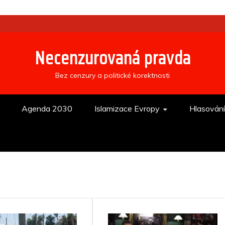
Necenzurovaná pravda
Bez cenzury a politické korektnosti
Agenda 2030
Islamizace Evropy
Hlasován