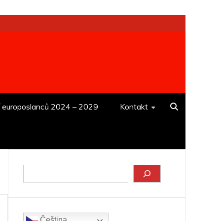
í europoslanců 2024 – 2029
Kontakt
Hledat
Čeština‎