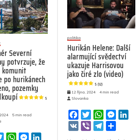
politika
t
Hurikán Helene: Další
ér Severní
alarmující svědectví
ny potvrzuje, že
ukazuje Harrisovou
 komunit
jako čiré zlo (video)
 po hurikánech
5 (12)
eno, pozemky
12 října, 2024
4 min read
dkoupí
5
Slovanka
F
T
W
M
Li
 2024
5 min read
a
w
h
e
n
a
V
Vi
T
S
c
itt
at
ss
k
K
b
el
h
T
W
M
Li