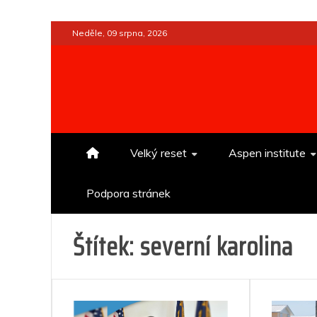
Skip
Neděle, 09 srpna, 2026
to
content
Velký reset
Aspen institute
Podpora stránek
Štítek:
severní karolina