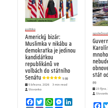
politika
společnos
Americký bizár:
Guvern
Muslimka v nikábu a
Karolí
demokratka je jedinou
mnoho
kandidátkou
nebude
republikánů ve
obnov
volbách do státního
stát o
Senátu
5 (6)
(11)
5 března, 2026
3 min read
23 října,
Slovanka
Slovank
F
T
W
M
Li
F