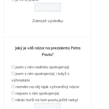
Zobrazit výsledky
Jaký je váš názor na prezidenta Petra
Pavla?
jsem s ním nadmíru spokojen(a)
jsem s ním spokojen(a), i když s
výhradami
nemám na něj nijak vyhraněný názor
nejsem s ním spokojen(a)
nikdo horší na tom postu ještě nebyl