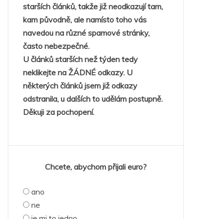
starších článků, takže již neodkazují tam,
kam původně, ale namísto toho vás
navedou na různé spamové stránky,
často nebezpečné.
U článků starších než týden tedy
neklikejte na ŽÁDNÉ odkazy. U
některých článků jsem již odkazy
odstranila, u dalších to udělám postupně.
Děkuji za pochopení.
Chcete, abychom přijali euro?
ano
ne
je mi to jedno