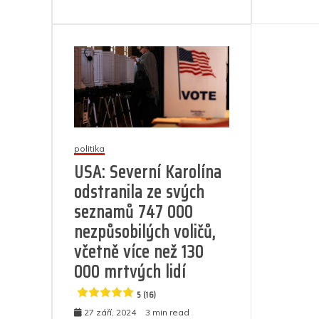
o
k
s
k
názvem
Americký
bizár:
Muslimka
v
nikábu
a
demokratka
je
politika
jedinou
USA: Severní Karolína
kandidátkou
republikánů
odstranila ze svých
ve
seznamů 747 000
volbách
do
nezpůsobilých voličů,
státního
včetně více než 130
Senátu
000 mrtvých lidí
5
5 (16)
(6)
27 září, 2024
3 min read