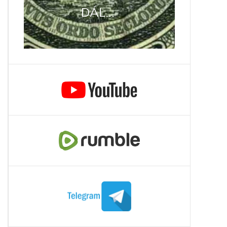
DÁL...