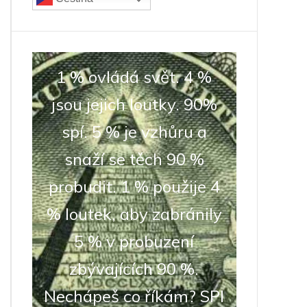
1 % ovládá svět. 4 %
jsou jejich loutky. 90%
spí. 5 % je vzhůru a
snaží se těch 90 %
probudit. 1 % použije 4
% loutek, aby zabránily
5 % v probuzení
zbývajících 90 %.
Nechápeš co říkám? SPI