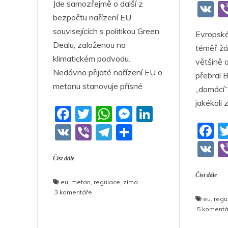
a
Jde samozřejmě o další z
V
e
er
s
e
e
er
e
ar
bezpočtu nařízení EU
c
K
b
A
n
dI
gr
e
souvisejících s politikou Green
Evropské
e
o
p
g
n
a
Dealu, založenou na
téměř žá
b
o
p
er
m
klimatickém podvodu.
většině o
o
k
Nedávno přijaté nařízení EU o
přebral B
o
metanu stanovuje přísné
„domácí“ 
k
jakékoli
F
T
W
M
Li
a
w
h
e
n
F
V
Vi
T
S
c
itt
at
ss
k
a
K
b
el
h
V
e
er
s
e
e
c
Číst dále
er
e
ar
K
b
A
n
dI
e
gr
e
Číst dále
eu
,
metan
,
regulace
,
zima
o
p
g
n
b
a
u
3 komentáře
eu
,
regu
textu
o
p
er
o
m
5 komentá
s
názvem