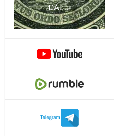
DÁL...