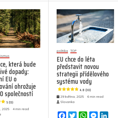
p
er
m
s
k
názvem
názvem
EU
Čtyři
opět
regulace
škodí,
denně:
lže
Nikdy
a
předtím
manipuluje:
nezavedlo
Namísto
bruselské
slíbeného
monstrum
snížení
politika
TOP
tolik
mismus
různých
EU chce do léta
regulací,
regulací
ce, která bude
nařízení
představit novou
se
a
čivé dopady:
strategii přídělového
jejich
zákonů
ní EU o
počet
systému vody
jako
rekordně
ování ohrožuje
v
zvýšil
4.8 (30)
roce
0 společností
2025
29 května, 2025
6 min read
5
5 (13)
Slovanka
(15)
4.8
, 2025
4 min read
(16)
F
T
W
M
Li
a