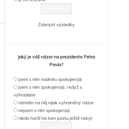
Zobrazit výsledky
Jaký je váš názor na prezidenta Petra
Pavla?
jsem s ním nadmíru spokojen(a)
jsem s ním spokojen(a), i když s
výhradami
nemám na něj nijak vyhraněný názor
nejsem s ním spokojen(a)
nikdo horší na tom postu ještě nebyl