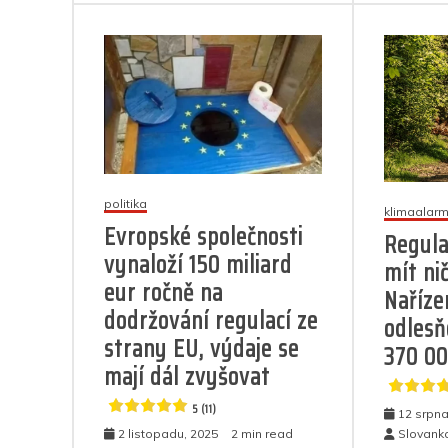
k
o
Regulace
k
metanu
v
EU:
Bude
v
Evropě
dlouhá
a
drahá
politika
zima?
klimaalar
Evropské společnosti
Regula
4.9
vynaloží 150 miliard
mít ni
(10)
eur ročně na
Naříze
dodržování regulací ze
odlesň
strany EU, výdaje se
370 00
mají dál zvyšovat
5 (11)
12 srpna
2 listopadu, 2025
2 min read
Slovank