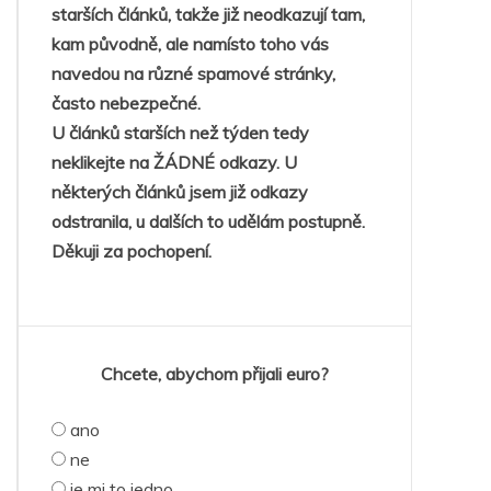
starších článků, takže již neodkazují tam,
kam původně, ale namísto toho vás
navedou na různé spamové stránky,
často nebezpečné.
U článků starších než týden tedy
neklikejte na ŽÁDNÉ odkazy. U
některých článků jsem již odkazy
odstranila, u dalších to udělám postupně.
Děkuji za pochopení.
Chcete, abychom přijali euro?
ano
ne
je mi to jedno