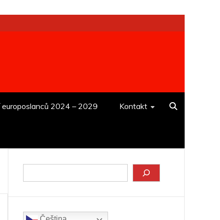
í europoslanců 2024 – 2029
Kontakt
Hledat
Čeština‎