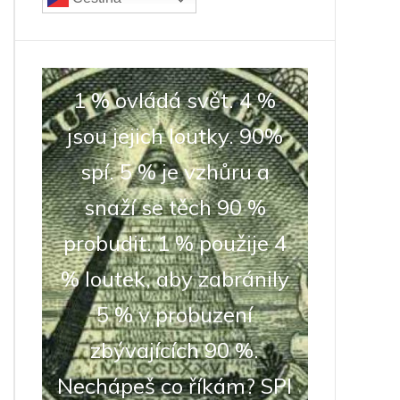
1 % ovládá svět. 4 %
jsou jejich loutky. 90%
spí. 5 % je vzhůru a
snaží se těch 90 %
probudit. 1 % použije 4
% loutek, aby zabránily
5 % v probuzení
zbývajících 90 %.
Nechápeš co říkám? SPI