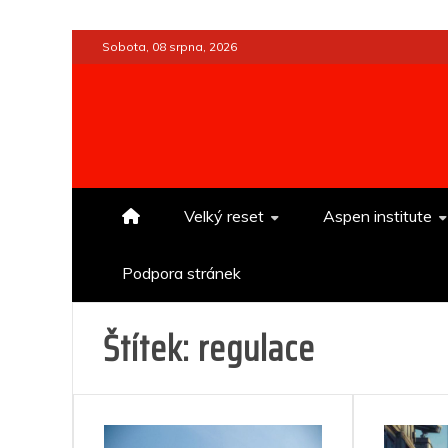
Skip
Sobota, 08 srpna, 2026
to
content
Velký reset
Aspen institute
Podpora stránek
Štítek:
regulace