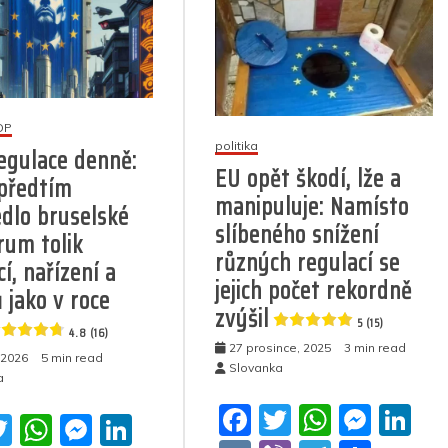
OP
politika
regulace denně:
EU opět škodí, lže a
předtím
manipuluje: Namísto
dlo bruselské
slíbeného snížení
um tolik
různých regulací se
í, nařízení a
jejich počet rekordně
 jako v roce
zvýšil
5 (15)
4.8 (16)
27 prosince, 2025
3 min read
 2026
5 min read
Slovanka
a
F
T
W
M
Li
T
W
M
Li