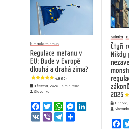
politika
T
Čtyři 
klimaalarmismus
Regulace metanu v
Nikdy 
EU: Bude v Evropě
nezave
dlouhá a drahá zima?
monstr
regulac
4.9 (10)
zákonů
4 června, 2026
4 min read
2025
Slovanka
1 února,
F
T
W
M
Li
Slovank
a
w
h
e
n
V
Vi
T
S
F
c
itt
at
ss
k
K
b
el
h