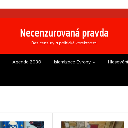
Necenzurovaná pravda
Bez cenzury a politické korektnosti
Agenda 2030
Islamizace Evropy
Hlasován