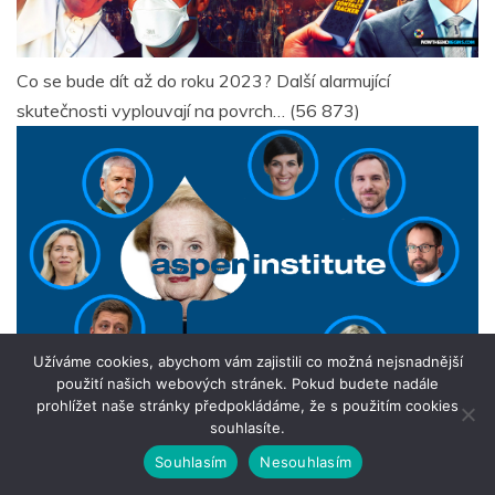
Co se bude dít až do roku 2023? Další alarmující
skutečnosti vyplouvají na povrch…
(56 873)
Užíváme cookies, abychom vám zajistili co možná nejsnadnější
použití našich webových stránek. Pokud budete nadále
prohlížet naše stránky předpokládáme, že s použitím cookies
souhlasíte.
Aspen institute
(54 849)
Souhlasím
Nesouhlasím