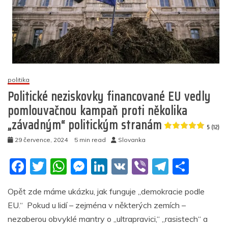
politika
Politické neziskovky financované EU vedly
pomlouvačnou kampaň proti několika
„závadným“ politickým stranám
5 (12)
29 července, 2024
5 min read
Slovanka
F
T
W
M
Li
V
Vi
T
S
a
w
h
e
n
K
b
el
h
Opět zde máme ukázku, jak funguje „demokracie podle
c
itt
at
ss
k
er
e
ar
EU.“ Pokud u lidí – zejména v některých zemích –
e
er
s
e
e
gr
e
nezaberou obvyklé mantry o „ultrapravici,“ „rasistech“ a