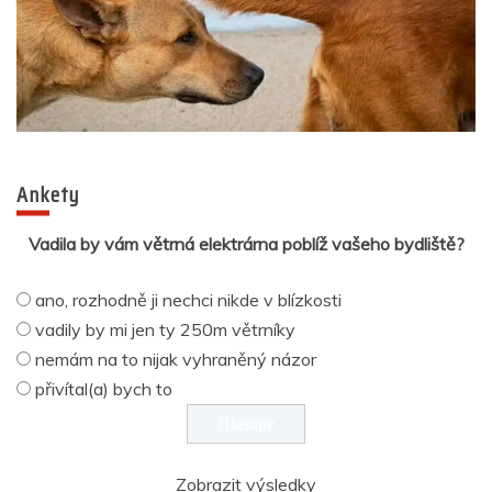
Ankety
Vadila by vám větrná elektrárna poblíž vašeho bydliště?
ano, rozhodně ji nechci nikde v blízkosti
vadily by mi jen ty 250m větrníky
nemám na to nijak vyhraněný názor
přivítal(a) bych to
Zobrazit výsledky