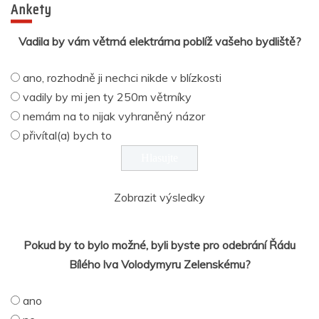
Ankety
Vadila by vám větrná elektrárna poblíž vašeho bydliště?
ano, rozhodně ji nechci nikde v blízkosti
vadily by mi jen ty 250m větrníky
nemám na to nijak vyhraněný názor
přivítal(a) bych to
Zobrazit výsledky
Pokud by to bylo možné, byli byste pro odebrání Řádu
Bílého lva Volodymyru Zelenskému?
ano