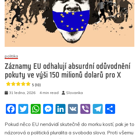
pokutu
750
000
dolarů
kvůli
prohlášení,
že
existují
jen
politika
dvě
pohlaví
Záznamy EU odhalují absurdní odůvodnění
pokuty ve výši 150 milionů dolarů pro X
5
(8)
5 (10)
31 ledna, 2026
4 min read
Slovanka
F
T
W
M
Li
V
Vi
T
S
a
w
h
e
n
K
b
el
h
Pokud něco EU nenávidí skutečně do morku kostí, pak je to
c
itt
at
ss
k
er
e
ar
názorová a politická pluralita a svoboda slova. Proti všemu
e
er
s
e
e
gr
e