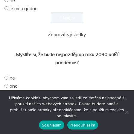
ne
je mi to jedno
Zobrazit výsledky
Myslíte si, že bude nejpozději do roku 2030 další
pandemie?
ne
ano
nemám na to názor
Užíváme cookies, abychom vám zajistili co možná nejsnadnější
použití našich webových stránek. Pokud budete nadále
prohlížet naše stránky předpokládáme, že s použitím cookies
souhlasíte.
Zobrazit výsledky
Souhlasím
Nesouhlasím