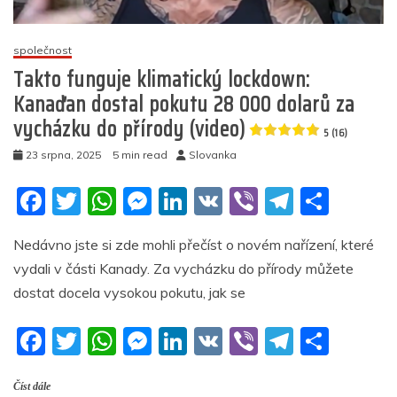
kritiku
transagendy:
Řekli
společnost
mi,
Takto funguje klimatický lockdown:
ať
Kanaďan dostal pokutu 28 000 dolarů za
už
se
vycházku do přírody (video)
5 (16)
nikdy
nevracím
23 srpna, 2025
5 min read
Slovanka
domů!
(video)
F
T
W
M
Li
V
Vi
T
S
a
w
h
e
n
K
b
el
h
5
(7)
Nedávno jste si zde mohli přečíst o novém nařízení, které
c
itt
at
ss
k
er
e
ar
vydali v části Kanady. Za vycházku do přírody můžete
e
er
s
e
e
gr
e
dostat docela vysokou pokutu, jak se
b
A
n
dI
a
F
T
W
M
Li
V
Vi
T
S
o
p
g
n
m
a
w
h
e
n
K
b
el
h
o
p
er
Číst dále