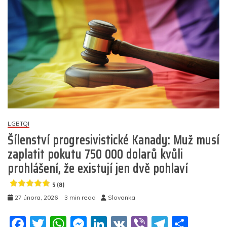
o
p
er
zpřístupňuje
k
víc
dat
než
ostatní
platformy,
zároveň
však
uděluje
pokutu
za
omezování
LGBTQI
výzkumníků
Šílenství progresivistické Kanady: Muž musí
5
zaplatit pokutu 750 000 dolarů kvůli
(4)
prohlášení, že existují jen dvě pohlaví
5 (8)
27 února, 2026
3 min read
Slovanka
F
T
W
M
Li
V
Vi
T
S