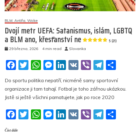
1,5
miliardy
eur
BLM, Antifa, Woke
za
Dvojí metr UEFA: Satanismus, islám, LGBTQ
nesplněné
emisní
a BLM ano, křesťanství ne
5 (21)
cíle
29 března, 2026
4 min read
Slovanka
5
(7)
F
T
W
M
Li
V
Vi
T
S
a
w
h
e
n
K
b
el
h
Do sportu politika nepatří, nicméně samy sportovní
c
itt
at
ss
k
er
e
ar
organizace ji tam tahají. Fotbal je toho zářnou ukázkou.
e
er
s
e
e
gr
e
Jistě si ještě všichni pamatujete, jak po roce 2020
b
A
n
dI
a
F
T
W
M
Li
V
Vi
T
S
o
p
g
n
m
a
w
h
e
n
K
b
el
h
o
p
er
Číst dále
c
itt
at
ss
k
er
e
ar
k