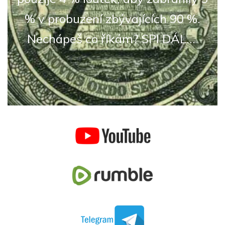
% v probuzení zbývajících 90 %.
Nechápeš co říkám? SPI DÁL...