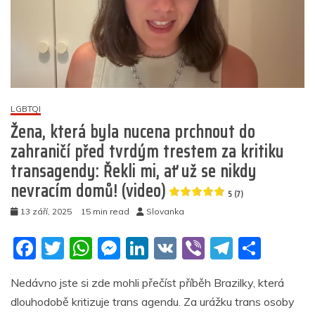
Björna
Höckeho
za
hlášku:
„Vše
pro
Německo!“
LGBTQI
5
Žena, která byla nucena prchnout do
(11)
zahraničí před tvrdým trestem za kritiku
transagendy: Řekli mi, ať už se nikdy
nevracím domů! (video)
5 (7)
13 září, 2025
15 min read
Slovanka
F
T
W
M
Li
V
Vi
T
S
a
w
h
e
n
K
b
el
h
Nedávno jste si zde mohli přečíst příběh Brazilky, která
c
itt
at
ss
k
er
e
ar
dlouhodobě kritizuje trans agendu. Za urážku trans osoby