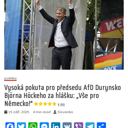
k
diktátorské
EU
proti
svobodě
projevu:
První
velká
bitva
(video)
5
(11)
politika
Vysoká pokuta pro předsedu AfD Durynsko
Björna Höckeho za hlášku: „Vše pro
Německo!“
5 (11)
15 září, 2025
4 min read
Slovanka
F
T
W
M
Li
V
Vi
T
S