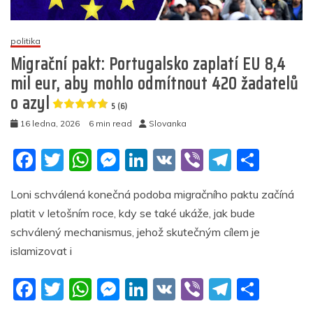
pro
X
politika
5
Migrační pakt: Portugalsko zaplatí EU 8,4
(10)
mil eur, aby mohlo odmítnout 420 žadatelů
o azyl
5 (6)
16 ledna, 2026
6 min read
Slovanka
F
T
W
M
Li
V
Vi
T
S
a
w
h
e
n
K
b
el
h
Loni schválená konečná podoba migračního paktu začíná
c
itt
at
ss
k
er
e
ar
platit v letošním roce, kdy se také ukáže, jak bude
e
er
s
e
e
gr
e
schválený mechanismus, jehož skutečným cílem je
b
A
n
dI
a
islamizovat i
o
p
g
n
m
F
T
W
M
Li
V
Vi
T
S
o
p
er
a
w
h
e
n
K
b
el
h