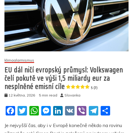
klimaalarmismus
EU dál ničí evropský průmysl: Volkswagen
čelí pokutě ve výši 1,5 miliardy eur za
nesplněné emisní cíle
5 (7)
12 května, 2026
5 min read
Slovanka
F
T
W
M
Li
V
Vi
T
S
a
w
h
e
n
K
b
el
h
Je nejvyšší čas, aby i v Evropě konečně někdo na rovinu
c
itt
at
ss
k
er
e
ar