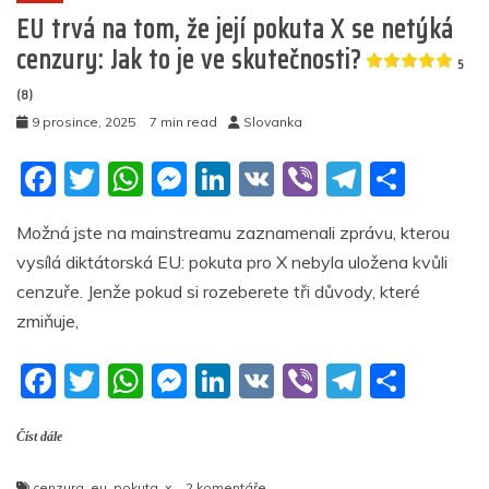
EU trvá na tom, že její pokuta X se netýká
5
(6)
cenzury: Jak to je ve skutečnosti?
5
(8)
9 prosince, 2025
7 min read
Slovanka
F
T
W
M
Li
V
Vi
T
S
a
w
h
e
n
K
b
el
h
Možná jste na mainstreamu zaznamenali zprávu, kterou
c
itt
at
ss
k
er
e
ar
vysílá diktátorská EU: pokuta pro X nebyla uložena kvůli
e
er
s
e
e
gr
e
cenzuře. Jenže pokud si rozeberete tři důvody, které
b
A
n
dI
a
zmiňuje,
o
p
g
n
m
F
T
W
M
Li
V
Vi
T
S
o
p
er
a
w
h
e
n
K
b
el
h
k
Číst dále
c
itt
at
ss
k
er
e
ar
e
er
s
e
e
gr
e
u
cenzura
,
eu
,
pokuta
,
x
2 komentáře