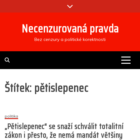
Skip
to
content
Necenzurovaná pravda
Bez cenzury a politické korektnosti
Štítek:
pětislepenec
politika
„Pětislepenec“ se snaží schválit totalitní
zákon i přesto, že nemá mandát většiny