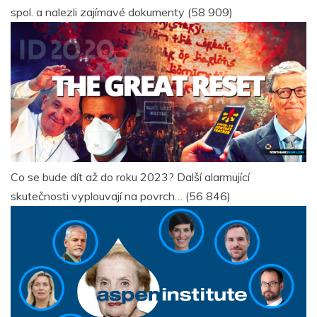
spol. a nalezli zajímavé dokumenty
(58 909)
Co se bude dít až do roku 2023? Další alarmující
skutečnosti vyplouvají na povrch…
(56 846)