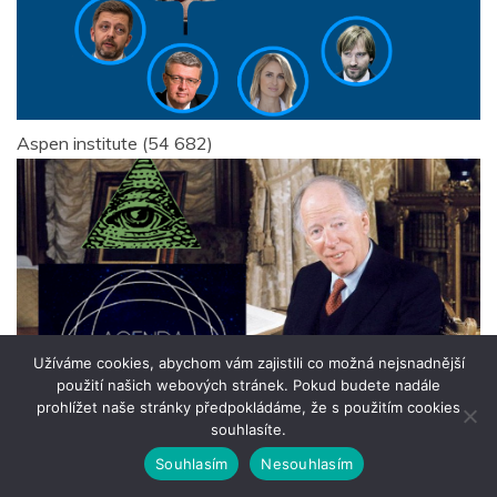
Aspen institute
(54 682)
Užíváme cookies, abychom vám zajistili co možná nejsnadnější
použití našich webových stránek. Pokud budete nadále
prohlížet naše stránky předpokládáme, že s použitím cookies
souhlasíte.
Souhlasím
Nesouhlasím
Agenda 2030
(42 083)
Doporučujeme
(33 965)