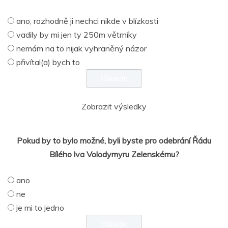
ano, rozhodně ji nechci nikde v blízkosti
vadily by mi jen ty 250m větrníky
nemám na to nijak vyhraněný názor
přivítal(a) bych to
Zobrazit výsledky
Pokud by to bylo možné, byli byste pro odebrání Řádu
Bílého lva Volodymyru Zelenskému?
ano
ne
je mi to jedno