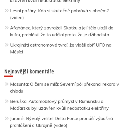
uzavřen kvůli nedostatku elektřiny
Lesní požáry: Kdo si skutečně pohrává s ohněm?
(video)
Afghánec, který zavraždil Skotku a její tělo uložil do
kufru, prohlásil, že to udělal proto, že je džihádista
Ukrajinští astronomové tvrdí, že viděli obří UFO na
Měsíci
Nejnovější komentáře
Masunta
:
O čem se mlčí: Severní pól překonal rekord v
chladu
Beruška
:
Automobilový průmysl v Rumunsku a
Maďarsku byl uzavřen kvůli nedostatku elektřiny
Jaromír
:
Bývalý velitel Delta Force pronáší výbušná
prohlášení o Ukrajině (video)