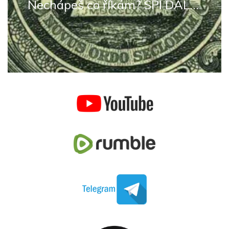
Nechápeš co říkám? SPI DÁL...