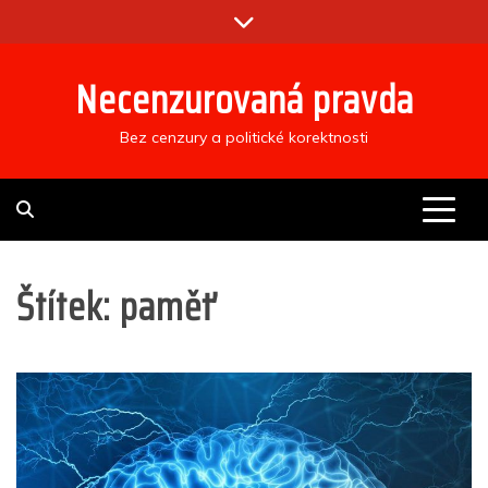
Skip
to
content
Necenzurovaná pravda
Bez cenzury a politické korektnosti
Štítek:
paměť