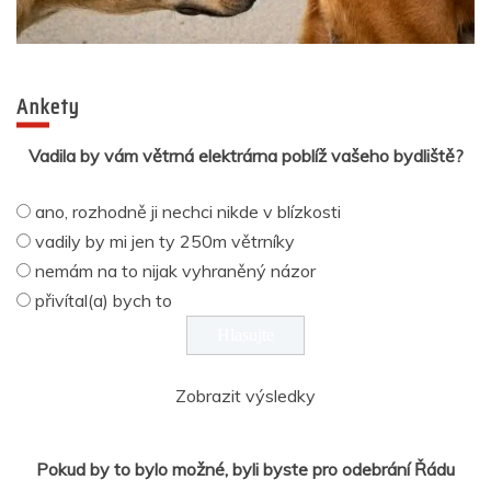
Ankety
Vadila by vám větrná elektrárna poblíž vašeho bydliště?
ano, rozhodně ji nechci nikde v blízkosti
vadily by mi jen ty 250m větrníky
nemám na to nijak vyhraněný názor
přivítal(a) bych to
Zobrazit výsledky
Pokud by to bylo možné, byli byste pro odebrání Řádu