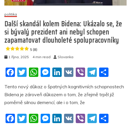
4.7
politika
(14)
Další skandál kolem Bidena: Ukázalo se, že
si bývalý prezident ani nebyl schopen
zapamatovat dlouholeté spolupracovníky
5 (8)
1 října, 2025
4 min read
Slovanka
F
T
W
M
Li
V
Vi
T
S
a
w
h
e
n
K
b
el
h
Tento nový důkaz o špatných kognitivních schopnostech
c
itt
at
ss
k
er
e
ar
Bidena je zároveň důkazem o tom, že zřejmě trpěl již
e
er
s
e
e
gr
e
poměrně silnou demencí, ale i o tom, že
b
A
n
dI
a
F
T
W
M
Li
V
Vi
T
S
o
p
g
n
m
a
w
h
e
n
K
b
el
h
o
p
er