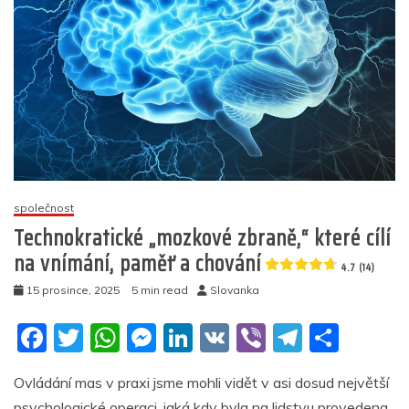
společnost
Technokratické „mozkové zbraně,“ které cílí
na vnímání, paměť a chování
4.7 (14)
15 prosince, 2025
5 min read
Slovanka
F
T
W
M
Li
V
Vi
T
S
a
w
h
e
n
K
b
el
h
Ovládání mas v praxi jsme mohli vidět v asi dosud největší
c
itt
at
ss
k
er
e
ar
psychologické operaci, jaká kdy byla na lidstvu provedena.