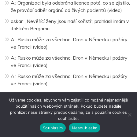
A.
:
Organizaci byla odebrána licence poté, co se zjistilo,
že provádí odběr orgánů od živých pacientů (video)
oskar
:
„Nevěřící ženy jsou naší kořistí“, prohlásil imám v
italském Bergamu
A.
:
Rusko může za všechno: Dron v Německu i požáry
ve Francii (video)
A.
:
Rusko může za všechno: Dron v Německu i požáry
ve Francii (video)
A.
:
Rusko může za všechno: Dron v Německu i požáry
ve Francii (video)
Užíváme cookies, abychom vám zajistili co možná nejsnadnější
Nejčtenější články
použití našich webových stránek. Pokud budete nadále
prohlížet naše stránky předpokládáme, že s použitím cookies
souhlasíte.
Souhlasím
Nesouhlasím