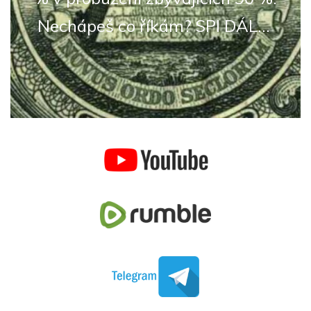
Nechápeš co říkám? SPI DÁL...