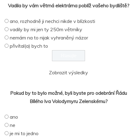
Vadila by vám větrná elektrárna poblíž vašeho bydliště?
ano, rozhodně ji nechci nikde v blízkosti
vadily by mi jen ty 250m větrníky
nemám na to nijak vyhraněný názor
přivítal(a) bych to
Zobrazit výsledky
Pokud by to bylo možné, byli byste pro odebrání Řádu
Bílého lva Volodymyru Zelenskému?
ano
ne
je mi to jedno