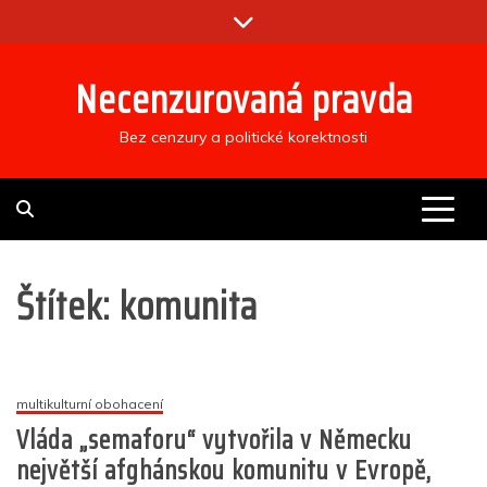
Skip
to
content
Necenzurovaná pravda
Bez cenzury a politické korektnosti
Štítek:
komunita
multikulturní obohacení
Vláda „semaforu“ vytvořila v Německu
největší afghánskou komunitu v Evropě,