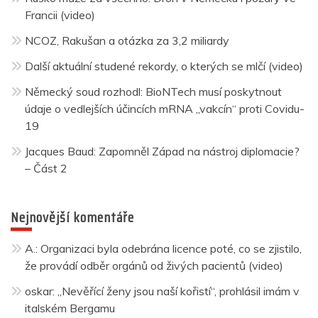
Francii (video)
NCOZ, Rakušan a otázka za 3,2 miliardy
Další aktuální studené rekordy, o kterých se mlčí (video)
Německý soud rozhodl: BioNTech musí poskytnout
údaje o vedlejších účincích mRNA „vakcín“ proti Covidu-
19
Jacques Baud: Zapomněl Západ na nástroj diplomacie?
– Část 2
Nejnovější komentáře
A.
:
Organizaci byla odebrána licence poté, co se zjistilo,
že provádí odběr orgánů od živých pacientů (video)
oskar
:
„Nevěřící ženy jsou naší kořistí“, prohlásil imám v
italském Bergamu