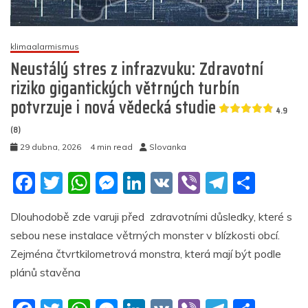
hlášeno
výrazně
více
klimaalarmismus
srdečních
Neustálý stres z infrazvuku: Zdravotní
problémů
riziko gigantických větrných turbín
5
potvrzuje i nová vědecká studie
(10)
4.9
(8)
29 dubna, 2026
4 min read
Slovanka
F
T
W
M
Li
V
Vi
T
S
a
w
h
e
n
K
b
el
h
Dlouhodobě zde varuji před zdravotními důsledky, které s
c
itt
at
ss
k
er
e
ar
sebou nese instalace větrných monster v blízkosti obcí.
e
er
s
e
e
gr
e
Zejména čtvrtkilometrová monstra, která mají být podle
b
A
n
dI
a
plánů stavěna
o
p
g
n
m