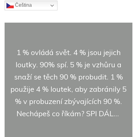
srdce
Čeština‎
5
(16)
1 % ovládá svět. 4 % jsou jejich
loutky. 90% spí. 5 % je vzhůru a
snaží se těch 90 % probudit. 1 %
použije 4 % loutek, aby zabránily 5
% v probuzení zbývajících 90 %.
Nechápeš co říkám? SPI DÁL...