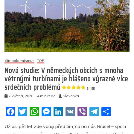
klimaalarmismus
TOP
Nová studie: V německých obcích s mnoha
větrnými turbínami je hlášeno výrazně více
srdečních problémů
5 (10)
7 května, 2026
4 min read
Slovanka
F
T
W
M
Li
V
Vi
T
S
a
w
h
e
n
K
b
el
h
Už asi pět let zde varuji před tím, co na nás Brusel – spolu
c
itt
at
ss
k
er
e
ar