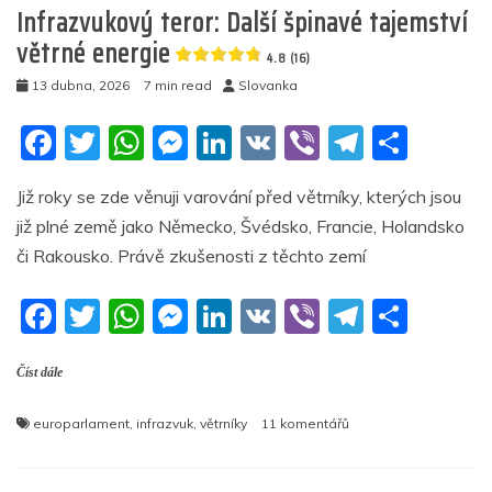
Infrazvukový teror: Další špinavé tajemství
4.9
větrné energie
4.8 (16)
(8)
13 dubna, 2026
7 min read
Slovanka
F
T
W
M
Li
V
Vi
T
S
a
w
h
e
n
K
b
el
h
Již roky se zde věnuji varování před větrníky, kterých jsou
c
itt
at
ss
k
er
e
ar
již plné země jako Německo, Švédsko, Francie, Holandsko
e
er
s
e
e
gr
e
či Rakousko. Právě zkušenosti z těchto zemí
b
A
n
dI
a
F
T
W
M
Li
V
Vi
T
S
o
p
g
n
m
a
w
h
e
n
K
b
el
h
o
p
er
Číst dále
c
itt
at
ss
k
er
e
ar
k
e
er
s
e
e
gr
e
u
europarlament
,
infrazvuk
,
větrníky
11 komentářů
b
A
n
dI
a
textu
s
názvem