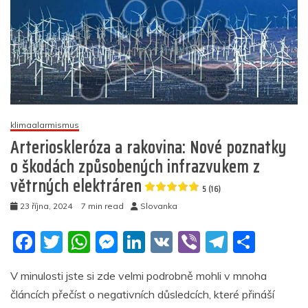
o
neviditelném
nebezpečí
infrazvuku
4.7
(26)
klimaalarmismus
Arterioskleróza a rakovina: Nové poznatky
o škodách způsobených infrazvukem z
větrných elektráren
5 (16)
23 října, 2024
7 min read
Slovanka
F
T
W
M
Li
V
Vi
T
S
a
w
h
e
n
K
b
el
h
V minulosti jste si zde velmi podrobně mohli v mnoha
c
itt
at
ss
k
er
e
ar
článcích přečíst o negativních důsledcích, které přináší