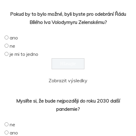
Pokud by to bylo možné, byli byste pro odebrání Řádu
Bílého lva Volodymyru Zelenskému?
ano
ne
je mi to jedno
Zobrazit výsledky
Myslíte si, že bude nejpozději do roku 2030 další
pandemie?
ne
ano