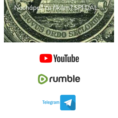
Nechápeš co říkám? SPI DÁL...