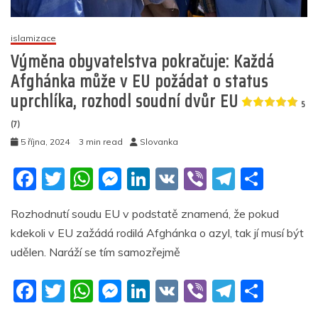
islamizace
Výměna obyvatelstva pokračuje: Každá
Afghánka může v EU požádat o status
uprchlíka, rozhodl soudní dvůr EU
5
(7)
5 října, 2024
3 min read
Slovanka
F
T
W
M
Li
V
Vi
T
S
a
w
h
e
n
K
b
el
h
Rozhodnutí soudu EU v podstatě znamená, že pokud
c
itt
at
ss
k
er
e
ar
kdekoli v EU zažádá rodilá Afghánka o azyl, tak jí musí být
e
er
s
e
e
gr
e
udělen. Naráží se tím samozřejmě
b
A
n
dI
a
F
T
W
M
Li
V
Vi
T
S
o
p
g
n
m
a
w
h
e
n
K
b
el
h
o
p
er