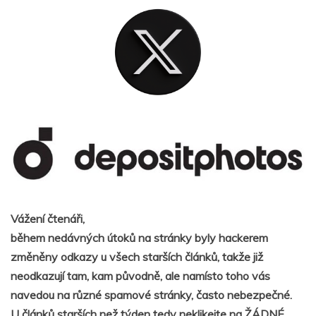
Vážení čtenáři,
během nedávných útoků na stránky byly hackerem
změněny odkazy u všech starších článků, takže již
neodkazují tam, kam původně, ale namísto toho vás
navedou na různé spamové stránky, často nebezpečné.
U článků starších než týden tedy neklikejte na ŽÁDNÉ