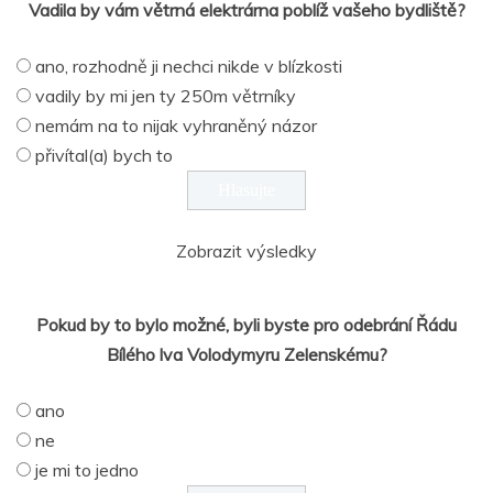
Vadila by vám větrná elektrárna poblíž vašeho bydliště?
ano, rozhodně ji nechci nikde v blízkosti
vadily by mi jen ty 250m větrníky
nemám na to nijak vyhraněný názor
přivítal(a) bych to
Zobrazit výsledky
Pokud by to bylo možné, byli byste pro odebrání Řádu
Bílého lva Volodymyru Zelenskému?
ano
ne
je mi to jedno