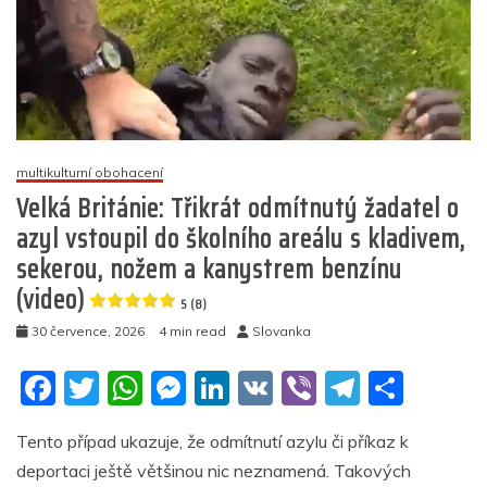
multikulturní obohacení
Velká Británie: Třikrát odmítnutý žadatel o
azyl vstoupil do školního areálu s kladivem,
sekerou, nožem a kanystrem benzínu
(video)
5 (8)
30 července, 2026
4 min read
Slovanka
F
T
W
M
Li
V
Vi
T
S
a
w
h
e
n
K
b
el
h
Tento případ ukazuje, že odmítnutí azylu či příkaz k
c
itt
at
ss
k
er
e
ar
deportaci ještě většinou nic neznamená. Takových