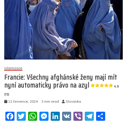
pouze
Ukrajincům
z
ohrožených
oblastí,
ti
ze
západu
země
nemají
šanci
islamizace
Francie: Všechny afghánské ženy mají mít
5
(8)
nyní automaticky právo na azyl
4.9
(15)
12 července, 2024
3 min read
Slovanka
F
T
W
M
Li
V
Vi
T
S
a
w
h
e
n
K
b
el
h