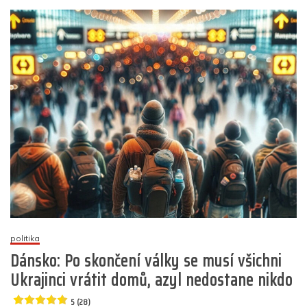
o
p
g
n
m
názvem
Podle
o
p
er
rozhodnutí
k
Evropského
soudního
dvora
má
nyní
každá
muslimka
právo
na
azyl
na
území
EU
5
politika
(18)
Dánsko: Po skončení války se musí všichni
Ukrajinci vrátit domů, azyl nedostane nikdo
5 (28)