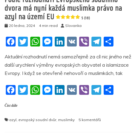
(14)
dvora má nyní každá muslimka právo na
azyl na území EU
5 (18)
20 ledna, 2024
4 min read
Slovanka
F
T
W
M
Li
V
Vi
T
S
a
w
h
e
n
K
b
el
h
Aktuální rozhodnutí nemá samozřejmě za cíl nic jiného než
c
itt
at
ss
k
er
e
ar
další urychlení výměny evropských obyvatel a islamizace
e
er
s
e
e
gr
e
Evropy. I když se otevřeně nehovoří o muslimkách, tak
b
A
n
dI
a
F
T
W
M
Li
V
Vi
T
S
o
p
g
n
m
a
w
h
e
n
K
b
el
h
o
p
er
Číst dále
c
itt
at
ss
k
er
e
ar
k
e
er
s
e
e
gr
e
u
azyl
,
evropský soudní dvůr
,
muslimky
5 komentářů
b
A
n
dI
a
textu
s