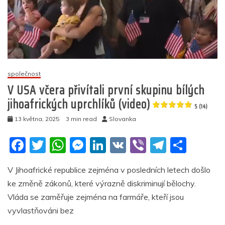
Evropanům
nespokojeným
s
migrací
a
cenzurou
společnost
4.2
V USA včera přivítali první skupinu bílých
(15)
jihoafrických uprchlíků (video)
5 (14)
13 května, 2025
3 min read
Slovanka
F
T
W
M
Li
V
Vi
T
S
a
w
h
e
n
K
b
el
h
V Jihoafrické republice zejména v posledních letech došlo
c
itt
at
ss
k
er
e
ar
ke změně zákonů, které výrazně diskriminují bělochy.
e
er
s
e
e
gr
e
Vláda se zaměřuje zejména na farmáře, kteří jsou
b
A
n
dI
a
vyvlastňováni bez