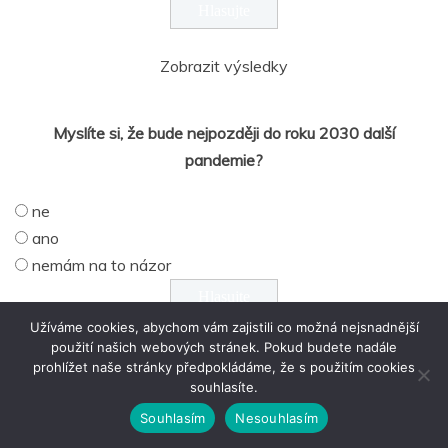
Zobrazit výsledky
Myslíte si, že bude nejpozději do roku 2030 další
pandemie?
ne
ano
nemám na to názor
Užíváme cookies, abychom vám zajistili co možná nejsnadnější
použití našich webových stránek. Pokud budete nadále
Zobrazit výsledky
prohlížet naše stránky předpokládáme, že s použitím cookies
souhlasíte.
Souhlasím
Nesouhlasím