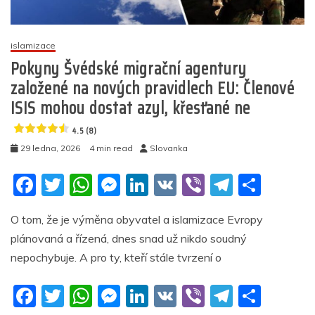
s
kladivem,
sekerou,
islamizace
nožem
Pokyny Švédské migrační agentury
a
založené na nových pravidlech EU: Členové
kanystrem
benzínu
ISIS mohou dostat azyl, křesťané ne
(video)
4.5 (8)
5
29 ledna, 2026
4 min read
Slovanka
(8)
F
T
W
M
Li
V
Vi
T
S
a
w
h
e
n
K
b
el
h
O tom, že je výměna obyvatel a islamizace Evropy
c
itt
at
ss
k
er
e
ar
plánovaná a řízená, dnes snad už nikdo soudný
e
er
s
e
e
gr
e
nepochybuje. A pro ty, kteří stále tvrzení o
b
A
n
dI
a
F
T
W
M
Li
V
Vi
T
S
o
p
g
n
m