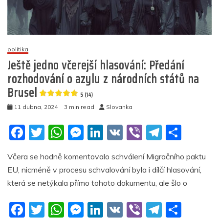
právo
na
azyl
4.9
politika
(15)
Ještě jedno včerejší hlasování: Předání
rozhodování o azylu z národních států na
Brusel
5 (14)
11 dubna, 2024
3 min read
Slovanka
F
T
W
M
Li
V
Vi
T
S
a
w
h
e
n
K
b
el
h
Včera se hodně komentovalo schválení Migračního paktu
c
itt
at
ss
k
er
e
ar
EU, nicméně v procesu schvalování byla i dílčí hlasování,
e
er
s
e
e
gr
e
která se netýkala přímo tohoto dokumentu, ale šlo o
b
A
n
dI
a
F
T
W
M
Li
V
Vi
T
S
o
p
g
n
m