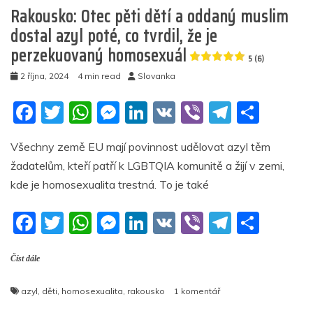
Rakousko: Otec pěti dětí a oddaný muslim
dostal azyl poté, co tvrdil, že je
perzekuovaný homosexuál
5 (6)
2 října, 2024
4 min read
Slovanka
F
T
W
M
Li
V
Vi
T
S
a
w
h
e
n
K
b
el
h
Všechny země EU mají povinnost udělovat azyl těm
c
itt
at
ss
k
er
e
ar
žadatelům, kteří patří k LGBTQIA komunitě a žijí v zemi,
e
er
s
e
e
gr
e
kde je homosexualita trestná. To je také
b
A
n
dI
a
F
T
W
M
Li
V
Vi
T
S
o
p
g
n
m
a
w
h
e
n
K
b
el
h
o
p
er
Číst dále
c
itt
at
ss
k
er
e
ar
k
e
er
s
e
e
gr
e
u
azyl
,
děti
,
homosexualita
,
rakousko
1 komentář
b
A
n
dI
a
textu