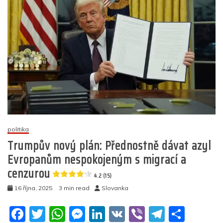
o
p
er
chce
k
nabídnout
azyl
Britům,
kteří
jsou
stíháni
za
myšlenkové
zločiny
5
politika
(8)
Trumpův nový plán: Přednostně dávat azyl
Evropanům nespokojeným s migrací a
cenzurou
4.2 (15)
16 října, 2025
3 min read
Slovanka
F
T
W
M
Li
V
Vi
T
S