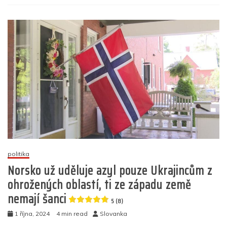
s
o
p
g
n
m
názvem
Rakousko:
o
p
er
Otec
k
pěti
dětí
a
oddaný
muslim
dostal
azyl
poté,
co
tvrdil,
že
politika
je
Norsko už uděluje azyl pouze Ukrajincům z
perzekuovaný
homosexuál
ohrožených oblastí, ti ze západu země
nemají šanci
5
5 (8)
(6)
1 října, 2024
4 min read
Slovanka