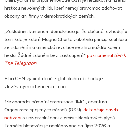
hrstkou nevolených lidí, kteří nemají pravomoc zdaňovat
občany ani firmy v demokratických zemích.
„Základním kamenem demokracie je, že občané rozhodují o
tom, kdo je zdaní. Magna Charta zakotvila princip souhlasu
se zdaněním a americká revoluce se shromáždila kolem
hesla ‚Žádné zdanění bez zastoupení‘,“
poznamenal
deník
The Telegraph
.
Plán OSN vybírat daně z globálního obchodu je
zlověstným uchvácením moci.
Mezinárodní námořní organizace (IMO), agentura
Organizace spojených národů (OSN),
dokončuje návrh
nařízení
o univerzální dani z emisí skleníkových plynů.
Formální hlasování je naplánováno na říjen 2026 a