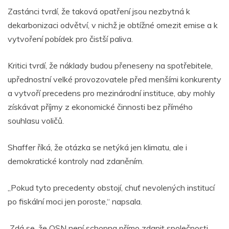
Zastánci tvrdí, že taková opatření jsou nezbytná k
dekarbonizaci odvětví, v nichž je obtížné omezit emise a k
vytvoření pobídek pro čistší paliva.
Kritici tvrdí, že náklady budou přeneseny na spotřebitele,
upřednostní velké provozovatele před menšími konkurenty
a vytvoří precedens pro mezinárodní instituce, aby mohly
získávat příjmy z ekonomické činnosti bez přímého
souhlasu voličů.
Shaffer říká, že otázka se netýká jen klimatu, ale i
demokratické kontroly nad zdaněním.
„Pokud tyto precedenty obstojí, chuť nevolených institucí
po fiskální moci jen poroste,“ napsala.
Zdá se, že OSN není schopna přímo zdanit společnosti