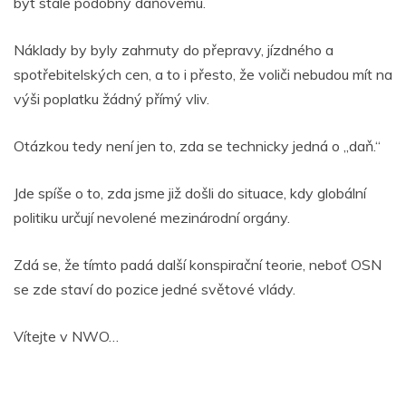
být stále podobný daňovému.
Náklady by byly zahrnuty do přepravy, jízdného a
spotřebitelských cen, a to i přesto, že voliči nebudou mít na
výši poplatku žádný přímý vliv.
Otázkou tedy není jen to, zda se technicky jedná o „daň.“
Jde spíše o to, zda jsme již došli do situace, kdy globální
politiku určují nevolené mezinárodní orgány.
Zdá se, že tímto padá další konspirační teorie, neboť OSN
se zde staví do pozice jedné světové vlády.
Vítejte v NWO…