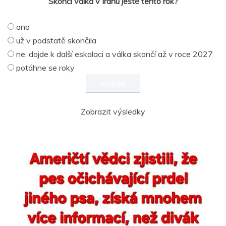
Skončí válka v Íránu ještě tento rok?
ano
už v podstatě skončila
ne, dojde k další eskalaci a válka skončí až v roce 2027
potáhne se roky
Zobrazit výsledky