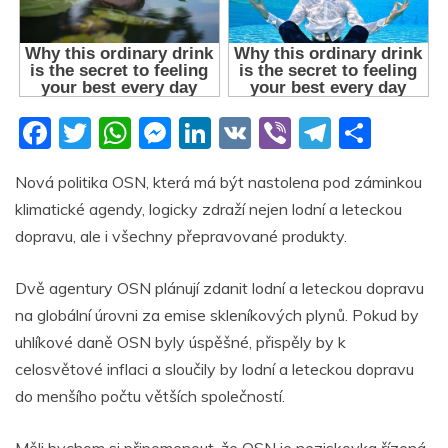
F
T
W
M
Li
V
Vi
T
S
a
w
h
e
n
K
b
el
h
Nová politika OSN, která má být nastolena pod záminkou
c
itt
at
ss
k
er
e
ar
klimatické agendy, logicky zdraží nejen lodní a leteckou
e
er
s
e
e
gr
e
dopravu, ale i všechny přepravované produkty.
b
A
n
dI
a
o
p
g
n
m
Dvě agentury OSN plánují zdanit lodní a leteckou dopravu
na globální úrovni za emise skleníkových plynů. Pokud by
o
p
er
uhlíkové daně OSN byly úspěšné, přispěly by k
k
celosvětové inflaci a sloučily by lodní a leteckou dopravu
do menšího počtu větších společností.
Měli bychom si připomenout, že OSN je neziskovka řízená