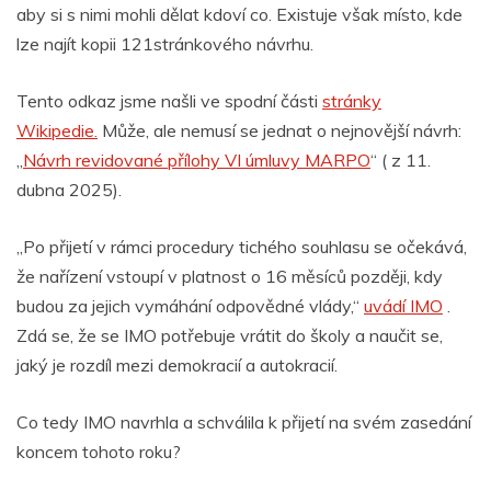
aby si s nimi mohli dělat kdoví co. Existuje však místo, kde
lze najít kopii 121stránkového návrhu.
Tento odkaz jsme našli ve spodní části
stránky
Wikipedie.
Může, ale nemusí se jednat o nejnovější návrh:
„
Návrh revidované přílohy VI úmluvy MARPO
“ ( z 11.
dubna 2025).
„Po přijetí v rámci procedury tichého souhlasu se očekává,
že nařízení vstoupí v platnost o 16 měsíců později, kdy
budou za jejich vymáhání odpovědné vlády,“
uvádí IMO
.
Zdá se, že se IMO potřebuje vrátit do školy a naučit se,
jaký je rozdíl mezi demokracií a autokracií.
Co tedy IMO navrhla a schválila k přijetí na svém zasedání
koncem tohoto roku?