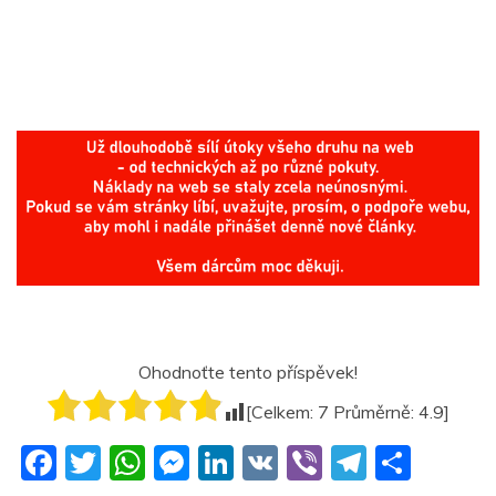
Ohodnoťte tento příspěvek!
[Celkem:
7
Průměrně:
4.9
]
F
T
W
M
Li
V
Vi
T
S