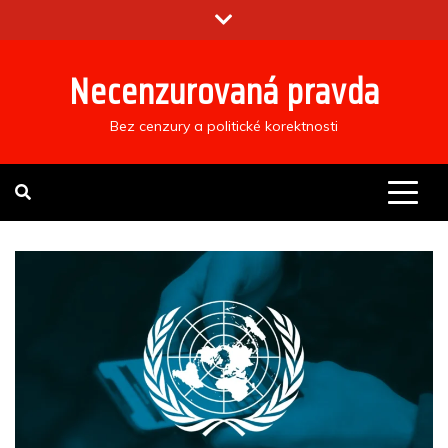
Skip
to
content
Necenzurovaná pravda
Bez cenzury a politické korektnosti