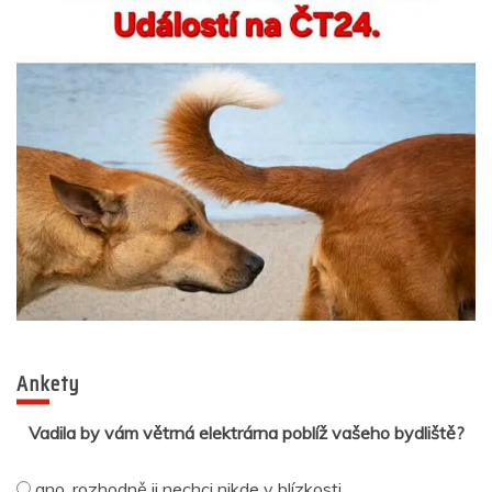
Ankety
Vadila by vám větrná elektrárna poblíž vašeho bydliště?
ano, rozhodně ji nechci nikde v blízkosti