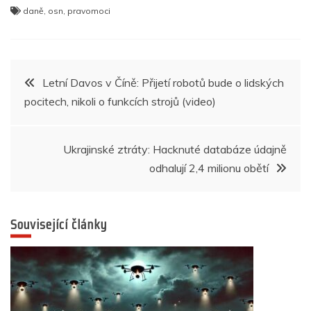
a
w
h
e
n
K
b
el
h
daně
,
osn
,
pravomoci
c
itt
at
ss
k
er
e
ar
e
er
s
e
e
gr
e
b
A
n
dI
a
Navigace
Letní Davos v Číně: Přijetí robotů bude o lidských
o
p
g
n
m
pocitech, nikoli o funkcích strojů (video)
pro
o
p
er
k
příspěvek
Ukrajinské ztráty: Hacknuté databáze údajně
odhalují 2,4 milionu obětí
Související články