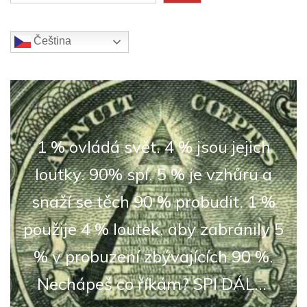
Čeština‎
1 % ovládá svět. 4 % jsou jejich
loutky. 90% spí. 5 % je vzhůru a
snaží se těch 90 % probudit. 1 %
použije 4 % loutek, aby zabránily 5
% v probuzení zbývajících 90 %.
Nechápeš co říkám? SPI DÁL...