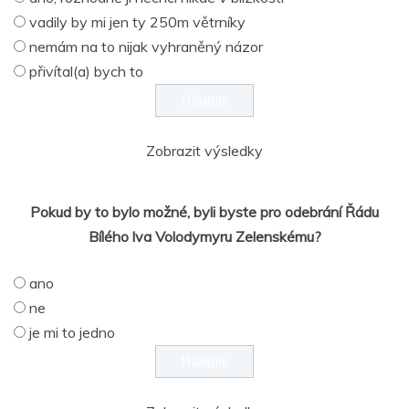
vadily by mi jen ty 250m větrníky
nemám na to nijak vyhraněný názor
přivítal(a) bych to
Zobrazit výsledky
Pokud by to bylo možné, byli byste pro odebrání Řádu
Bílého lva Volodymyru Zelenskému?
ano
ne
je mi to jedno