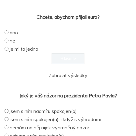
Chcete, abychom přijali euro?
ano
ne
je mi to jedno
Zobrazit výsledky
Jaký je váš názor na prezidenta Petra Pavla?
jsem s ním nadmíru spokojen(a)
jsem s ním spokojen(a), i když s výhradami
nemám na něj nijak vyhraněný názor
nejsem s ním spokojen(a)