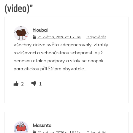
(video)
”
hloubal
21 května, 2026 at 15:36s
Odpovědět
všechny církve světa zdegenerovaly, ztratily
rozlišovací a sebeočistnou schopnost, a již
nenesou etalon podpory a staly se naopak
parazitickou přítěží pro obyvatele…
2
1
Masunta
21 května, 2026 at 18:32s
Odpovědět