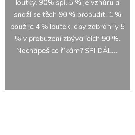
loutky. 90% spí. 5 % je vzhůru a
snaží se těch 90 % probudit. 1 %
použije 4 % loutek, aby zabránily 5
% v probuzení zbývajících 90 %.
Nechápeš co říkám? SPI DÁL...