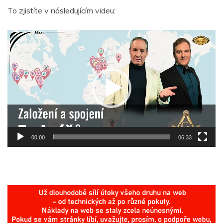
To zjistíte v následujícím videu:
Video
přehrávač
00:00
06:33