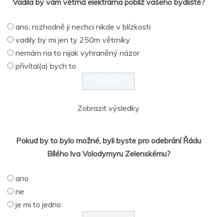
Vadila by vám větrná elektrárna poblíž vašeho bydliště?
ano, rozhodně ji nechci nikde v blízkosti
vadily by mi jen ty 250m větrníky
nemám na to nijak vyhraněný názor
přivítal(a) bych to
Zobrazit výsledky
Pokud by to bylo možné, byli byste pro odebrání Řádu
Bílého lva Volodymyru Zelenskému?
ano
ne
je mi to jedno