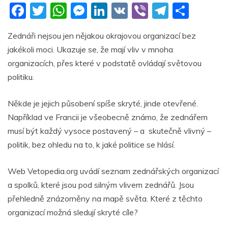
F
T
W
M
Li
V
Vi
T
S
a
w
h
e
n
K
b
el
h
Zednáři nejsou jen nějakou okrajovou organizací bez
c
itt
at
ss
k
er
e
ar
jakékoli moci. Ukazuje se, že mají vliv v mnoha
e
er
s
e
e
gr
e
organizacích, přes které v podstatě ovládají světovou
b
A
n
dI
a
politiku.
o
p
g
n
m
Někde je jejich působení spíše skryté, jinde otevřené.
o
p
er
Například ve Francii je všeobecně známo, že zednářem
k
musí být každý vysoce postavený – a skutečně vlivný –
politik, bez ohledu na to, k jaké politice se hlásí.
Web Vetopedia.org uvádí seznam zednářských organizací
a spolků, které jsou pod silným vlivem zednářů. Jsou
přehledně znázorněny na mapě světa. Které z těchto
organizací možná sledují skryté cíle?