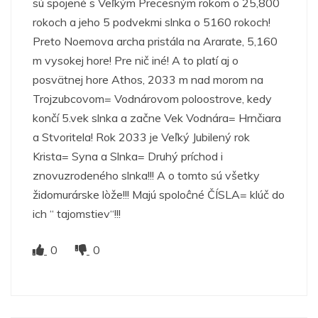
sú spojené s Veľkým Precesným rokom o 25,800
rokoch a jeho 5 podvekmi slnka o 5160 rokoch!
Preto Noemova archa pristála na Ararate, 5,160
m vysokej hore! Pre nič iné! A to platí aj o
posvätnej hore Athos, 2033 m nad morom na
Trojzubcovom= Vodnárovom poloostrove, kedy
končí 5.vek slnka a začne Vek Vodnára= Hrnčiara
a Stvoritela! Rok 2033 je Veľký Jubilený rok
Krista= Syna a Slnka= Druhý príchod i
znovuzrodeného slnka!!! A o tomto sú všetky
židomurárske lòže!!! Majú spoloĉné ČÍSLA= klúč do
ich “ tajomstiev“!!!
0
0