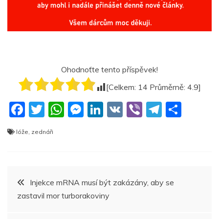
Ohodnoťte tento příspěvek!
[Celkem:
14
Průměrně:
4.9
]
F
T
W
M
Li
V
Vi
T
S
a
w
h
e
n
K
b
el
h
lóže
,
zednáři
c
itt
at
ss
k
er
e
ar
e
er
s
e
e
gr
e
b
A
n
dI
a
Navigace
Injekce mRNA musí být zakázány, aby se
o
p
g
n
m
zastavil mor turborakoviny
pro
o
p
er
k