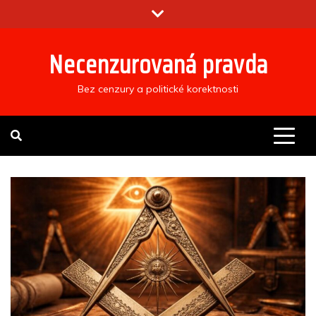
Skip
to
content
Necenzurovaná pravda
Bez cenzury a politické korektnosti