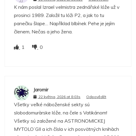
K nám poslal Izrael velmistra zednářské lóže už v
prosinci 1989. Založil tu lóži P2, a jak to tu
panečku šlape… Například blbínek Pehe je jejím
členem, Nečas a jeho žena.
1
0
Jaromir
22 května, 2026 at 8:03s
Odpovědět
Všetky veľké náboženské sekty sú
slobodomuràrske lóže, na čele s Vatikánom!
Všetky sú založené na ASTRONOMICKEJ
MYTOLOʻGII a ich čísla v ich posvätných knihàch