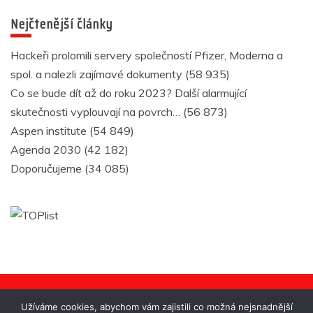
Nejčtenější články
Hackeři prolomili servery společností Pfizer, Moderna a
spol. a nalezli zajímavé dokumenty
(58 935)
Co se bude dít až do roku 2023? Další alarmující
skutečnosti vyplouvají na povrch…
(56 873)
Aspen institute
(54 849)
Agenda 2030
(42 182)
Doporučujeme
(34 085)
Copyright SLOVANKA - texty volně k převzetí s
Užíváme cookies, abychom vám zajistili co možná nejsnadnější