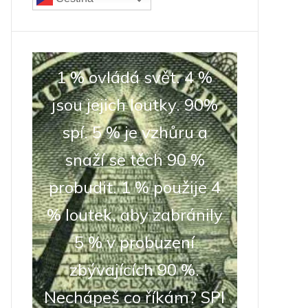
1 % ovládá svět. 4 %
jsou jejich loutky. 90%
spí. 5 % je vzhůru a
snaží se těch 90 %
probudit. 1 % použije 4
% loutek, aby zabránily
5 % v probuzení
zbývajících 90 %.
Nechápeš co říkám? SPI