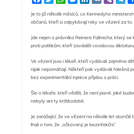
a
w
h
e
n
K
b
el
Je to již několik měsíců, co Kennedyho ministe
c
itt
at
ss
k
er
e
občanů, kteří si odpykávají roky ve vězení za to, 
e
er
s
e
e
g
b
A
n
dI
a
Jde nejen o právníka Reinera Füllmicha, který s
o
p
g
n
m
proti politikům, kteří zaváděli covidovou diktaturu
o
p
er
Ve vězení jsou i lékaři, kteří vydávali zejména d
k
nijak nepomáhají. Někteří pak vydávali falešná p
bez experimentální injekce přijdou o práci.
Šlo o lékaře, kteří věděli, že není jasné, jaké b
nebyly ani ty krátkodobé.
Je zarážející, že ve vězení na několik let skončili
lhali o tom, že „očkovaný je bezinfekční.“