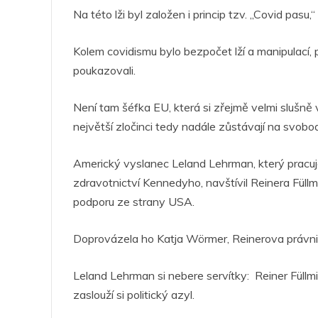
Na této lži byl založen i princip tzv. „Covid pasu
Kolem covidismu bylo bezpočet lží a manipulací, 
poukazovali.
Není tam šéfka EU, která si zřejmě velmi slušně
největší zločinci tedy nadále zůstávají na svobo
Americký vyslanec Leland Lehrman, který pracu
zdravotnictví Kennedyho, navštívil Reinera Füll
podporu ze strany USA.
Doprovázela ho Katja Wörmer, Reinerova právni
Leland Lehrman si nebere servítky: Reiner Füllmi
zaslouží si politický azyl.