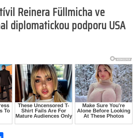
vil Reinera Füllmicha ve
nal diplomatickou podporu USA
S