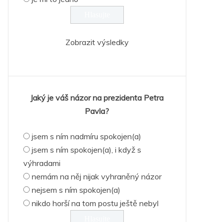
Zobrazit výsledky
Jaký je váš názor na prezidenta Petra
Pavla?
jsem s ním nadmíru spokojen(a)
jsem s ním spokojen(a), i když s
výhradami
nemám na něj nijak vyhraněný názor
nejsem s ním spokojen(a)
nikdo horší na tom postu ještě nebyl