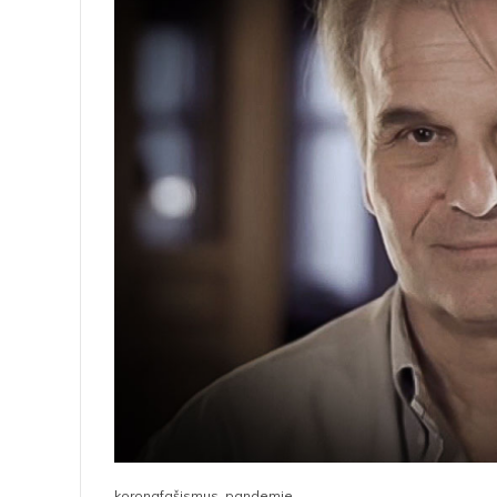
koronafašismus, pandemie