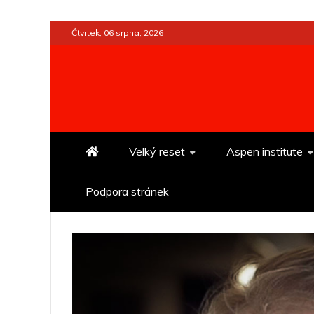
Skip
Čtvrtek, 06 srpna, 2026
to
content
Velký reset
Aspen institute
Podpora stránek