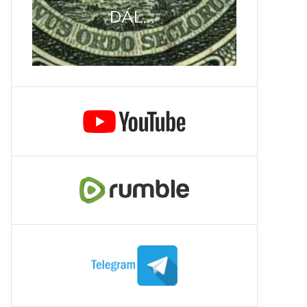
DÁL...