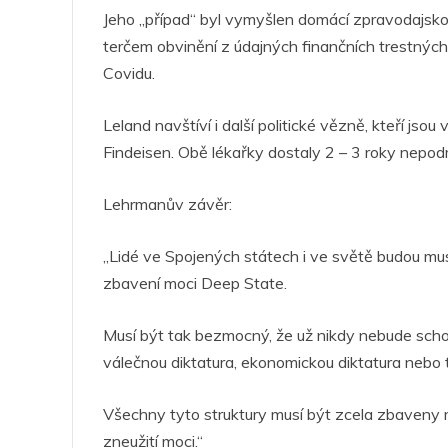
Jeho „případ“ byl vymyšlen domácí zpravodajsko
terčem obvinění z údajných finančních trestných 
Covidu.
Leland navštíví i další politické vězně, kteří j
Findeisen. Obě lékařky dostaly 2 – 3 roky nepo
Lehrmanův závěr:
„Lidé ve Spojených státech i ve světě budou muse
zbavení moci Deep State.
Musí být tak bezmocný, že už nikdy nebude schop
válečnou diktatura, ekonomickou diktatura nebo 
Všechny tyto struktury musí být zcela zbaveny m
zneužití moci.“