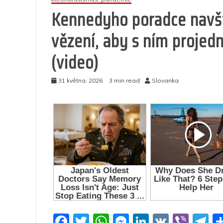
Kennedyho poradce navští
vězení, aby s ním projed
(video)
31 května, 2026
3 min read
Slovanka
F
T
W
M
Li
V
Vi
T