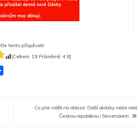
te tento příspěvek!
[Celkem:
19
Průměrně:
4.9
]
S
h
ar
r
e
Co jste viděli na obloze: Další ukázky nebe nad
Českou republikou i Slovenskem