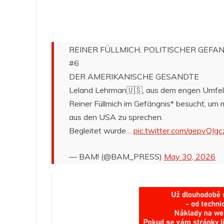
REINER FÜLLMICH, POLITISCHER GEFA
#6
DER AMERIKANISCHE GESANDTE
Leland Lehrman🇺🇸, aus dem engen Umfe
Reiner Füllmich im Gefängnis* besucht, um 
aus den USA zu sprechen.
Begleitet wurde…
pic.twitter.com/aepvQIg
— BAM! (@BAM_PRESS)
May 30, 2026