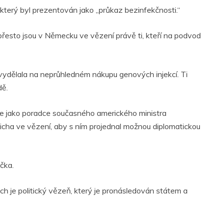
,“ který byl prezentován jako „průkaz bezinfekčnosti.“
přesto jsou v Německu ve vězení právě ti, kteří na podvod
 vydělala na neprůhledném nákupu genových injekcí. Ti
dě.
je jako poradce současného amerického ministra
micha ve vězení, aby s ním projednal možnou diplomatickou
čka.
ch je politický vězeň, který je pronásledován státem a