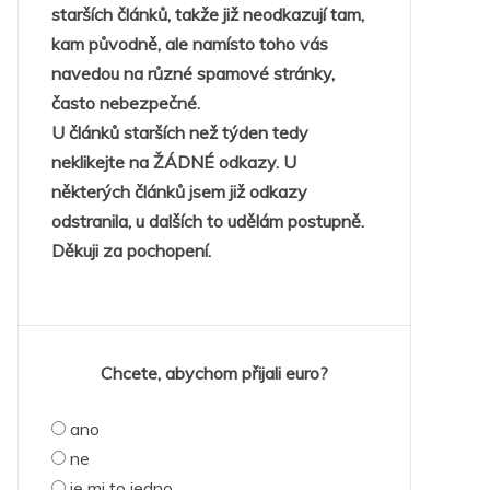
starších článků, takže již neodkazují tam,
kam původně, ale namísto toho vás
navedou na různé spamové stránky,
často nebezpečné.
U článků starších než týden tedy
neklikejte na ŽÁDNÉ odkazy. U
některých článků jsem již odkazy
odstranila, u dalších to udělám postupně.
Děkuji za pochopení.
Chcete, abychom přijali euro?
ano
ne
je mi to jedno