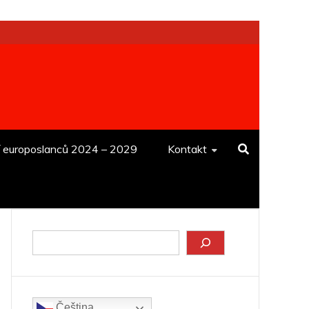
í europoslanců 2024 – 2029
Kontakt
Hledat
Čeština‎