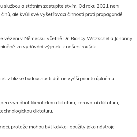
u službou
a státním zastupitelstvím. Od roku 2021 není
činů, ale kvůli své vyšetřovací činnosti proti propagandě
sou ve vězení v Německu, včetně Dr. Biancy Witzschel a Johanny
dmíněně za vydávání výjimek z nošení roušek.
t v blízké budoucnosti dát nejvyšší prioritu úplnému
en vymáhat klimatickou diktaturu, zdravotní diktaturu,
technologickou diktaturu.
oci, protože mohou být kdykoli použity jako nástroje