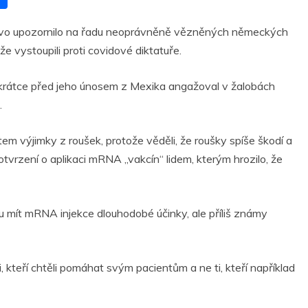
h
rstvo upozornilo na řadu neoprávněně vězněných německých
ar
že vystoupili proti covidové diktatuře.
r
e
e krátce před jeho únosem z Mexika angažoval v žalobách
.
ětem výjimky z roušek, protože věděli, že roušky spíše škodí a
otvrzení o aplikaci mRNA „vakcín“ lidem, kterým hrozilo, že
udou mít mRNA injekce dlouhodobé účinky, ale příliš známy
 ti, kteří chtěli pomáhat svým pacientům a ne ti, kteří například