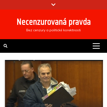
Skip
to
content
Necenzurovaná pravda
Bez cenzury a politické korektnosti