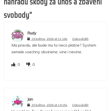
náhradu škody za únos a zbavení
svobody
”
Rudy
19 května, 2026 at 11:18s
Odpovědět
Ma pravdu, ale bude mu to neco platne? System
semele vsechny obvinene, vine i nevine.
0
0
Jan
20 května, 2026 at 14:15s
Odpovědět