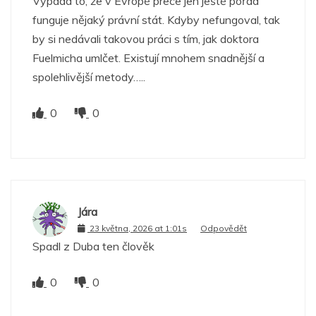
Vypadá to, že v Evropě prece jen ještě pořád
funguje nějaký právní stát. Kdyby nefungoval, tak
by si nedávali takovou práci s tím, jak doktora
Fuelmicha umlčet. Existují mnohem snadnější a
spolehlivější metody…..
0
0
Jára
23 května, 2026 at 1:01s
Odpovědět
Spadl z Duba ten člověk
0
0