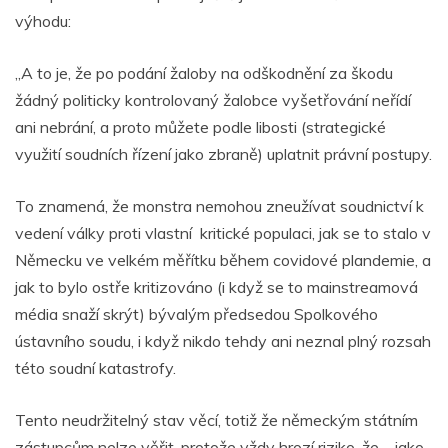
výhodu:
„A to je, že po podání žaloby na odškodnění za škodu
žádný politicky kontrolovaný žalobce vyšetřování neřídí
ani nebrání, a proto můžete podle libosti (strategické
využití soudních řízení jako zbraně) uplatnit právní postupy.
To znamená, že monstra nemohou zneužívat soudnictví k
vedení války proti vlastní kritické populaci, jak se to stalo v
Německu ve velkém měřítku během covidové plandemie, a
jak to bylo ostře kritizováno (i když se to mainstreamová
média snaží skrýt) bývalým předsedou Spolkového
ústavního soudu, i když nikdo tehdy ani neznal plný rozsah
této soudní katastrofy.
Tento neudržitelný stav věcí, totiž že německým státním
zástupcům nelze věřit, protože vždy hrozí riziko, že – jako