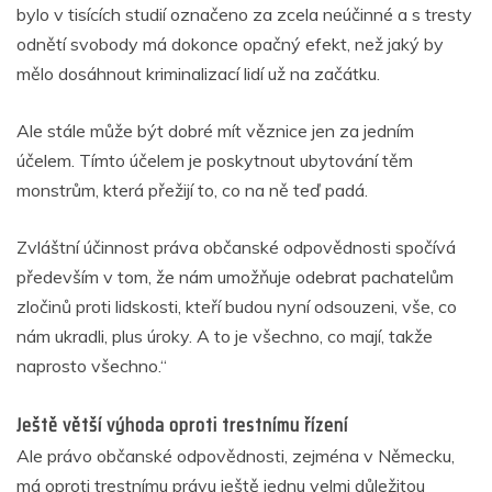
bylo v tisících studií označeno za zcela neúčinné a s tresty
odnětí svobody má dokonce opačný efekt, než jaký by
mělo dosáhnout kriminalizací lidí už na začátku.
Ale stále může být dobré mít věznice jen za jedním
účelem. Tímto účelem je poskytnout ubytování těm
monstrům, která přežijí to, co na ně teď padá.
Zvláštní účinnost práva občanské odpovědnosti spočívá
především v tom, že nám umožňuje odebrat pachatelům
zločinů proti lidskosti, kteří budou nyní odsouzeni, vše, co
nám ukradli, plus úroky. A to je všechno, co mají, takže
naprosto všechno.“
Ještě větší výhoda oproti trestnímu řízení
Ale právo občanské odpovědnosti, zejména v Německu,
má oproti trestnímu právu ještě jednu velmi důležitou