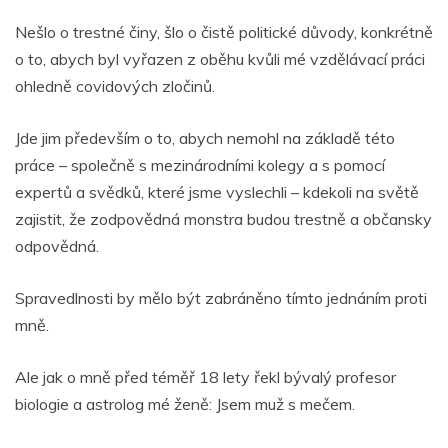
Nešlo o trestné činy, šlo o čistě politické důvody, konkrétně
o to, abych byl vyřazen z oběhu kvůli mé vzdělávací práci
ohledně covidových zločinů.
Jde jim především o to, abych nemohl na základě této
práce – společně s mezinárodními kolegy a s pomocí
expertů a svědků, které jsme vyslechli – kdekoli na světě
zajistit, že zodpovědná monstra budou trestně a občansky
odpovědná.
Spravedlnosti by mělo být zabráněno tímto jednáním proti
mně.
Ale jak o mně před téměř 18 lety řekl bývalý profesor
biologie a astrolog mé ženě: Jsem muž s mečem.