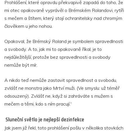
Prohlášení, které opravdu překvapivě zapadá do toho, že
mi otec opakovaně vyprávěl o Brémském Rolandovi, rytíři
s mečem a štítem, který stojí ochranitelsky nad chromým
člověkem u jeho nohou.
Opakoval, že Brémský Roland je symbolem spravedlnosti
a svobody. A to, jak mi to opakovaně říkal, je to
nejdůležitější, protože bez spravedlnosti a svobody
nemůže být mír.
A nikdo teď nemůže zastavit spravedlnost a svobodu,
zvlášť ne monstra jako Mrtví muži. (Ve smyslu: už téměř
odsouzený). Zvlášť ne, když si zahráváte s mužem s
mečem a těmi, kdo s ním pracují.“
Sluneční světlo je nejlepší dezinfekce
Jak jsem již řekl, toto prohlášení pošlu v několika stovkách