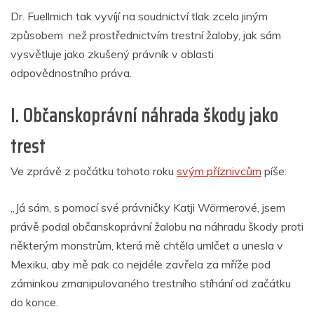
Dr. Fuellmich tak vyvíjí na soudnictví tlak zcela jiným
způsobem než prostřednictvím trestní žaloby, jak sám
vysvětluje jako zkušený právník v oblasti
odpovědnostního práva.
I. Občanskoprávní náhrada škody jako
trest
Ve zprávě z počátku tohoto roku
svým příznivcům
píše:
„Já sám, s pomocí své právničky Katji Wörmerové, jsem
právě podal občanskoprávní žalobu na náhradu škody proti
některým monstrům, která mě chtěla umlčet a unesla v
Mexiku, aby mě pak co nejdéle zavřela za mříže pod
záminkou zmanipulovaného trestního stíhání od začátku
do konce.