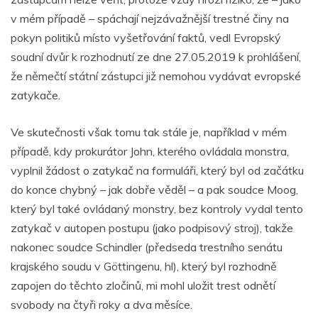
v mém případě – spáchají nejzávažnější trestné činy na
pokyn politiků místo vyšetřování faktů, vedl Evropský
soudní dvůr k rozhodnutí ze dne 27.05.2019 k prohlášení,
že němečtí státní zástupci již nemohou vydávat evropské
zatykače.
Ve skutečnosti však tomu tak stále je, například v mém
případě, kdy prokurátor John, kterého ovládala monstra,
vyplnil žádost o zatykač na formuláři, který byl od začátku
do konce chybný – jak dobře věděl – a pak soudce Moog,
který byl také ovládaný monstry, bez kontroly vydal tento
zatykač v autopen postupu (jako podpisový stroj), takže
nakonec soudce Schindler (předseda trestního senátu
krajského soudu v Göttingenu, hl), který byl rozhodně
zapojen do těchto zločinů, mi mohl uložit trest odnětí
svobody na čtyři roky a dva měsíce.