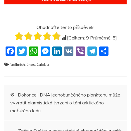
Ohodnoťte tento příspěvek!
[Celkem:
9
Průměrně:
5
]
F
T
W
M
Li
V
Vi
T
S
a
w
h
e
n
K
b
el
h
fuellmich
,
únos
,
žaloba
c
itt
at
ss
k
er
e
ar
e
er
s
e
e
gr
e
b
A
n
dI
a
Navigace
Dokonce i DNA jednobuněčného planktonu může
o
p
g
n
m
vyvrátit alarmistická tvrzení o tání arktického
pro
o
p
er
mořského ledu
k
příspěvek
Začalo Světové zdravotnické shromáždění a celá