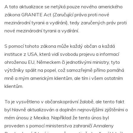
A tato aktualizace se netýká pouze nového amerického
zákona GRANITE Act (Zaručující práva proti nové
mezinárodní tyranii a vydírání), tedy zaručených práv proti
nové mezinárodní tyranii a vydírání.
S pomocí tohoto zákona může každý občan a každá
instituce z USA, která vidí svobodu projevu a informací
ohroženou EU, Německem či jednotlivými ministry, tyto
výtržníky spálit na popel, což samozřejmě přímo pomáhá
mně a mým americkým klientům, ale tím i všem ostatním
klientům.
To je vysvětleno v občanskoprávní žalobě, ale tento fakt
byl hlavně aktualizován a doplněn nejnovějšími zjištěními o
mém únosu z Mexika. Například že tento únos byl
proveden s pomocí ministerstva zahraničí Annaleny