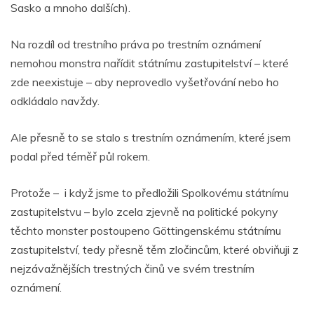
Sasko a mnoho dalších).
Na rozdíl od trestního práva po trestním oznámení
nemohou monstra nařídit státnímu zastupitelství – které
zde neexistuje – aby neprovedlo vyšetřování nebo ho
odkládalo navždy.
Ale přesně to se stalo s trestním oznámením, které jsem
podal před téměř půl rokem.
Protože – i když jsme to předložili Spolkovému státnímu
zastupitelstvu – bylo zcela zjevně na politické pokyny
těchto monster postoupeno Göttingenskému státnímu
zastupitelství, tedy přesně těm zločincům, které obviňuji z
nejzávažnějších trestných činů ve svém trestním
oznámení.