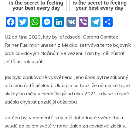
F
T
W
M
Li
V
Vi
T
S
a
w
h
e
n
K
b
el
h
Už od října 2023, kdy byl předseda „Corona Comitee“
c
itt
at
ss
k
er
e
ar
Reiner Fuellmich unesen z Mexika, setrvává tento bojovník
e
er
s
e
e
gr
e
proti covidovým zločinům ve vězení. Tam by měl zůstat
b
A
n
dI
a
ještě asi rok a půl.
o
p
g
n
m
Jak bylo opakovaně vysvětleno, jeho únos byl nezákonný
o
p
er
a žaloba čistě účelová. Ukázalo se totiž, že německé tajné
k
služby ho měly v hledáčku již od roku 2021, kdy se zřejmě
začala chystat pozdější obžaloba.
Zatčen byl v momentě, kdy měl dohodnuté svědectví u
soudů po celém světě v rámci žalob za covidové zločiny.