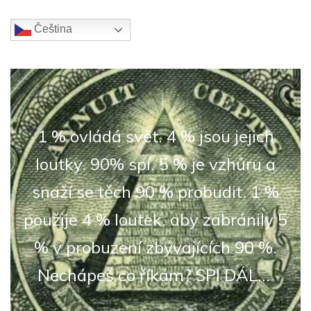
Čeština‎
1 % ovládá svět. 4 % jsou jejich
loutky. 90% spí. 5 % je vzhůru a
snaží se těch 90 % probudit. 1 %
použije 4 % loutek, aby zabránily 5
% v probuzení zbývajících 90 %.
Nechápeš co říkám? SPI DÁL...