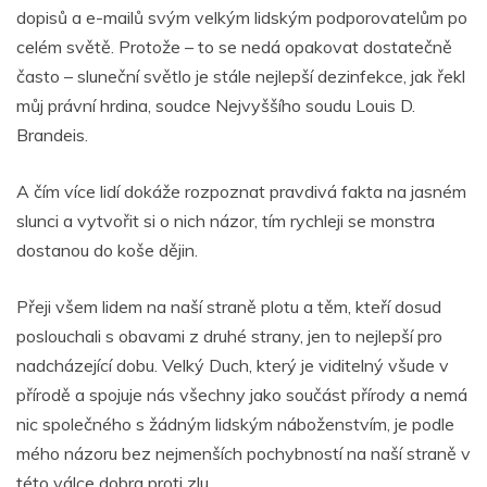
dopisů a e-mailů svým velkým lidským podporovatelům po
celém světě. Protože – to se nedá opakovat dostatečně
často – sluneční světlo je stále nejlepší dezinfekce, jak řekl
můj právní hrdina, soudce Nejvyššího soudu Louis D.
Brandeis.
A čím více lidí dokáže rozpoznat pravdivá fakta na jasném
slunci a vytvořit si o nich názor, tím rychleji se monstra
dostanou do koše dějin.
Přeji všem lidem na naší straně plotu a těm, kteří dosud
poslouchali s obavami z druhé strany, jen to nejlepší pro
nadcházející dobu. Velký Duch, který je viditelný všude v
přírodě a spojuje nás všechny jako součást přírody a nemá
nic společného s žádným lidským náboženstvím, je podle
mého názoru bez nejmenších pochybností na naší straně v
této válce dobra proti zlu.