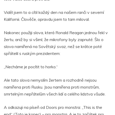
Viděl jsem to a cítil každý den na našem ranči v severní
Kalifornii. Člověče, opravdu jsem to tam miloval.
Nakonec použiji slova, která Ronald Reagan jednou řekl v
žertu, aniž by si všiml, že mikrofony byly zapnuté. Šlo o
slova namířená na Sovětský svaz, než se krátce poté
spřátelil s ruským prezidentem:
„Necháme je pocítit to horko.“
Ale tato slova nemyslím žertem a rozhodně nejsou
namířena proti Rusku. Jsou namířena proti monstrům,
smrtelným nepřátelům všech lidí a celého lidstva všude.
A odkazuji na píseň od Doors pro monstra: „This is the
end“ (Toto je konec) – pro monstra. A je to začátek pro