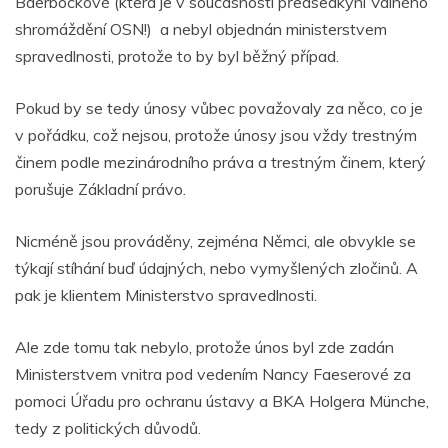
Baerbockové (která je v současnosti předsedkyní Valného
shromáždění OSN!) a nebyl objednán ministerstvem
spravedlnosti, protože to by byl běžný případ.
Pokud by se tedy únosy vůbec považovaly za něco, co je
v pořádku, což nejsou, protože únosy jsou vždy trestným
činem podle mezinárodního práva a trestným činem, který
porušuje Základní právo.
Nicméně jsou prováděny, zejména Němci, ale obvykle se
týkají stíhání buď údajných, nebo vymyšlených zločinů. A
pak je klientem Ministerstvo spravedlnosti.
Ale zde tomu tak nebylo, protože únos byl zde zadán
Ministerstvem vnitra pod vedením Nancy Faeserové za
pomoci Úřadu pro ochranu ústavy a BKA Holgera Münche,
tedy z politických důvodů.