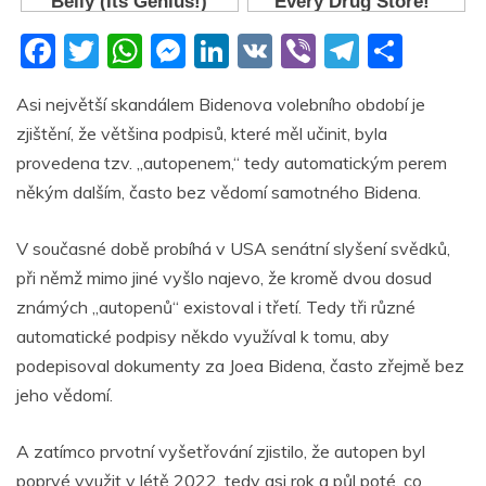
F
T
W
M
Li
V
Vi
T
S
a
w
h
e
n
K
b
el
h
Asi největší skandálem Bidenova volebního období je
c
itt
at
ss
k
er
e
ar
zjištění, že většina podpisů, které měl učinit, byla
e
er
s
e
e
gr
e
provedena tzv. „autopenem,“ tedy automatickým perem
b
A
n
dI
a
někým dalším, často bez vědomí samotného Bidena.
o
p
g
n
m
V současné době probíhá v USA senátní slyšení svědků,
o
p
er
při němž mimo jiné vyšlo najevo, že kromě dvou dosud
k
známých „autopenů“ existoval i třetí. Tedy tři různé
automatické podpisy někdo využíval k tomu, aby
podepisoval dokumenty za Joea Bidena, často zřejmě bez
jeho vědomí.
A zatímco prvotní vyšetřování zjistilo, že autopen byl
poprvé využit v létě 2022, tedy asi rok a půl poté, co