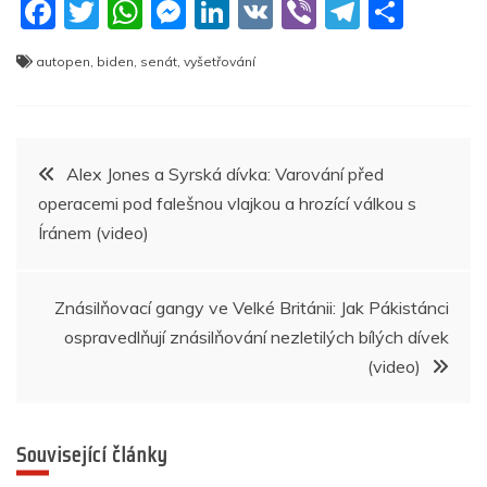
F
T
W
M
Li
V
Vi
T
S
a
w
h
e
n
K
b
el
h
autopen
,
biden
,
senát
,
vyšetřování
c
itt
at
ss
k
er
e
ar
e
er
s
e
e
gr
e
b
A
n
dI
a
Navigace
Alex Jones a Syrská dívka: Varování před
o
p
g
n
m
operacemi pod falešnou vlajkou a hrozící válkou s
pro
o
p
er
Íránem (video)
k
příspěvek
Znásilňovací gangy ve Velké Británii: Jak Pákistánci
ospravedlňují znásilňování nezletilých bílých dívek
(video)
Související články