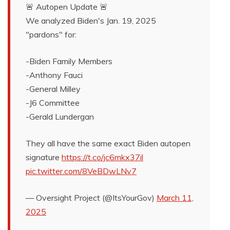
🚨 Autopen Update 🚨
We analyzed Biden's Jan. 19, 2025
"pardons" for:
-Biden Family Members
-Anthony Fauci
-General Milley
-J6 Committee
-Gerald Lundergan
They all have the same exact Biden autopen
signature
https://t.co/jc6mkx37il
pic.twitter.com/8VeBDwLNv7
— Oversight Project (@ItsYourGov)
March 11,
2025