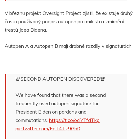
V březnu projekt Oversight Project zjistil, že existuje druhý
často používaný podpis autopen pro milosti a zmírnění
trestů Joea Bidena.
Autopen A a Autopen B mají drobné rozdíly v signaturách.
🚨SECOND AUTOPEN DISCOVERED🚨
We have found that there was a second
frequently used autopen signature for
President Biden on pardons and
commutations.
https://t.co/ociYTfdTkp
pic.twitter.com/EeT4Tz9Gb0