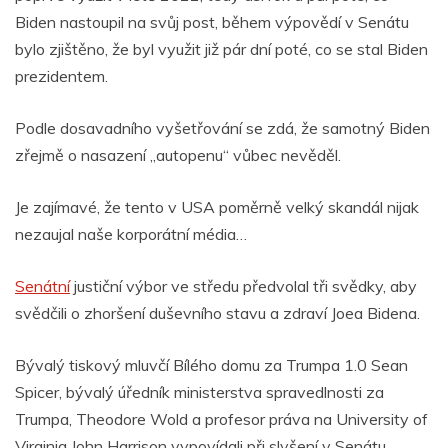
Biden nastoupil na svůj post, během výpovědí v Senátu
bylo zjištěno, že byl využit již pár dní poté, co se stal Biden
prezidentem.
Podle dosavadního vyšetřování se zdá, že samotný Biden
zřejmě o nasazení „autopenu“ vůbec nevěděl.
Je zajímavé, že tento v USA poměrně velký skandál nijak
nezaujal naše korporátní média…
Senátní
justiční výbor ve středu předvolal tři svědky, aby
svědčili o zhoršení duševního stavu a zdraví Joea Bidena.
Bývalý tiskový mluvčí Bílého domu za Trumpa 1.0 Sean
Spicer, bývalý úředník ministerstva spravedlnosti za
Trumpa, Theodore Wold a profesor práva na University of
Virginia John Harrison vypovídali při slyšení v Senátu.