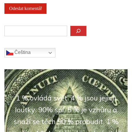
Hledat
Čeština‎
1 % ovládá svět. 4 % jsou jejich
loutky. 90% spí. 5 % je vzhůru a
snaží se těch 90 % probudit. 1 %