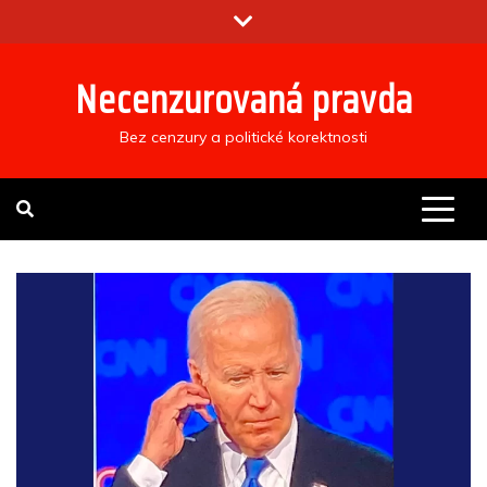
Skip
to
content
Necenzurovaná pravda
Bez cenzury a politické korektnosti