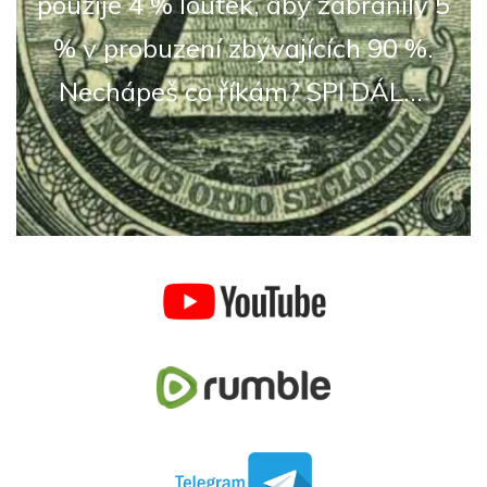
použije 4 % loutek, aby zabránily 5
% v probuzení zbývajících 90 %.
Nechápeš co říkám? SPI DÁL...