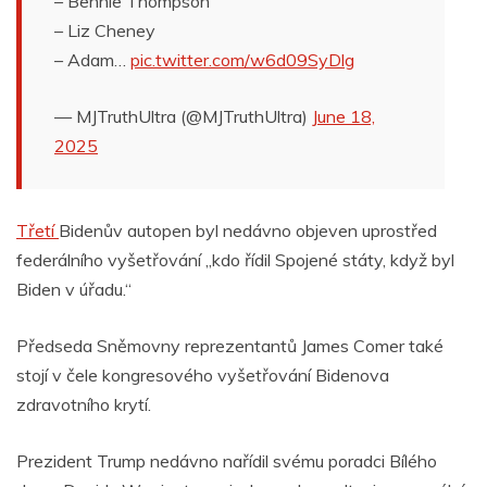
– Bennie Thompson
– Liz Cheney
– Adam…
pic.twitter.com/w6d09SyDlg
— MJTruthUltra (@MJTruthUltra)
June 18,
2025
Třetí
Bidenův autopen byl nedávno objeven uprostřed
federálního vyšetřování „kdo řídil Spojené státy, když byl
Biden v úřadu.“
Předseda Sněmovny reprezentantů James Comer také
stojí v čele kongresového vyšetřování Bidenova
zdravotního krytí.
Prezident Trump nedávno nařídil svému poradci Bílého