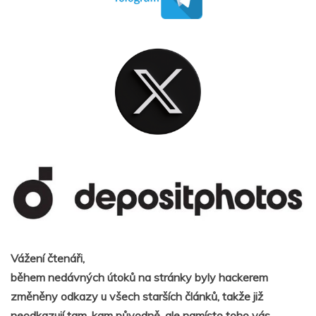
Vážení čtenáři,
během nedávných útoků na stránky byly hackerem
změněny odkazy u všech starších článků, takže již
neodkazují tam, kam původně, ale namísto toho vás