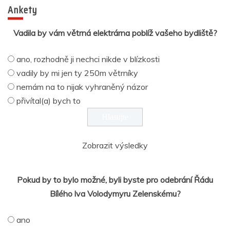
Ankety
Vadila by vám větrná elektrárna poblíž vašeho bydliště?
ano, rozhodně ji nechci nikde v blízkosti
vadily by mi jen ty 250m větrníky
nemám na to nijak vyhraněný názor
přivítal(a) bych to
Zobrazit výsledky
Pokud by to bylo možné, byli byste pro odebrání Řádu
Bílého lva Volodymyru Zelenskému?
ano