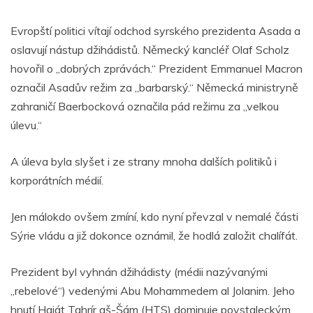
Evropští politici vítají odchod syrského prezidenta Asada a
oslavují nástup džihádistů. Německý kancléř Olaf Scholz
hovořil o „dobrých zprávách.“ Prezident Emmanuel Macron
označil Asadův režim za „barbarský.“ Německá ministryně
zahraničí Baerbocková označila pád režimu za „velkou
úlevu.“
A úleva byla slyšet i ze strany mnoha dalších politiků i
korporátních médií.
Jen málokdo ovšem zmíní, kdo nyní převzal v nemalé části
Sýrie vládu a již dokonce oznámil, že hodlá založit chalífát.
Prezident byl vyhnán džihádisty (médii nazývanými
„rebelové“) vedenými Abu Mohammedem al Jolanim. Jeho
hnutí Haját Tahrír aš-Šám (HTS) dominuje povstaleckým