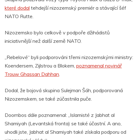
které dodal
tehdejší nizozemský premiér a stávající šéf
NATO Rutte.
Nizozemsko bylo celkově v podpoře džihádistů
iniciativnější než další země NATO.
„Rebelové“ byli podporováni třemi nizozemskými ministry:
Koendersem, Zijlstrou a Blokem,
poznamenal novinář
Trouw Ghassan Dahhan
.
Dodal, že bojová skupina Sulejman Šáh, podporovaná
Nizozemskem, se také zúčastnila puče.
Doornbos dále poznamenal: „Islamisté z Jabhat al
Shamiyah (Levantská fronta) se také účastní. A ano,
uhodli jste, Jabhat al Shamiyah také získala podporu od