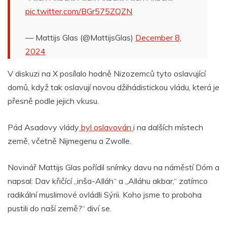
pic.twitter.com/BGr575ZQZN
— Mattijs Glas (@MattijsGlas)
December 8,
2024
V diskuzi na X posílalo hodně Nizozemců tyto oslavující
domů, když tak oslavují novou džihádistickou vládu, která je
přesně podle jejich vkusu.
Pád Asadovy vlády
byl oslavován
i na dalších místech
země, včetně Nijmegenu a Zwolle.
Novinář Mattijs Glas pořídil snímky davu na náměstí Dóm a
napsal: Dav křičící „inša-Alláh“ a „Alláhu akbar,“ zatímco
radikální muslimové ovládli Sýrii. Koho jsme to proboha
pustili do naší země?“ diví se.