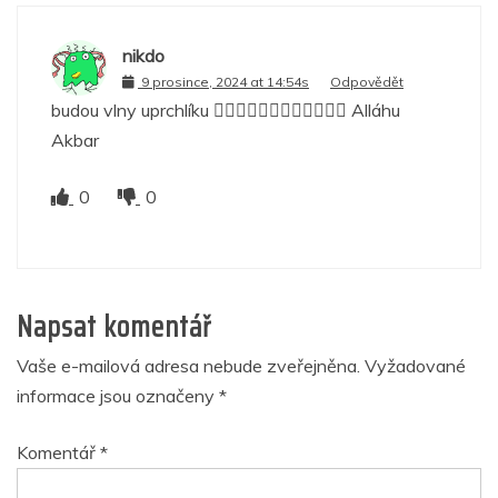
nikdo
9 prosince, 2024 at 14:54s
Odpovědět
budou vlny uprchlíku 👳‍♂️👳‍♂️👳‍♂️👳‍♂️👳‍♂️👳‍♂️ Alláhu
Akbar
0
0
Napsat komentář
Vaše e-mailová adresa nebude zveřejněna.
Vyžadované
informace jsou označeny
*
Komentář
*