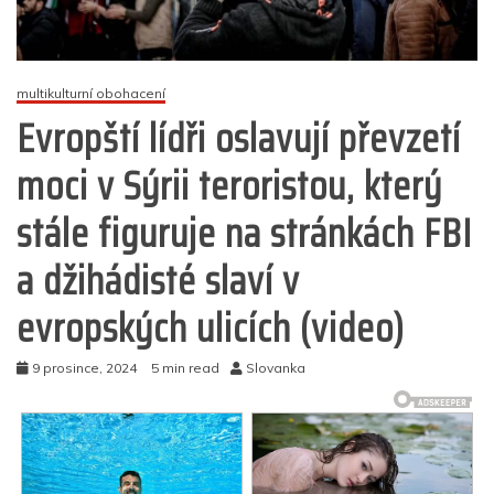
multikulturní obohacení
Evropští lídři oslavují převzetí
moci v Sýrii teroristou, který
stále figuruje na stránkách FBI
a džihádisté slaví v
evropských ulicích (video)
9 prosince, 2024
5 min read
Slovanka