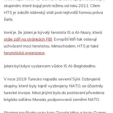
skupinám, které bojují proti režimu od roku 2011. Cílem
HTS je založit islámský stát pod nejtvrdší formou práva
šaría.
Ironií je, že Jolani je bývalý terorista IS a Al-Nusry, která
stále září na stránkách FBI
. Evropští lídři tak oslavují
uchvácení moci teroristou. Mimochodem, HTS je také
teroristická organizace
.
Jolani byl kdysi vyslancem vůdce IS Al-Baghdadiho.
V roce 2019 Turecko napadlo severní Sýrii. Ozbrojené
skupiny, které byly tajně vyzbrojeny NATO, se účastnily
turecké invaze. Mezi jinými byla do postavení přivedena
brigáda sultána Murada, podporovaná zeměmi NATO.
Skupina používala vozy typu Toyota Hilux a Isuzu D-max,