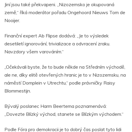
Jiní jsou také překvapeni. „Nizozemsko je okupovaná
země,“ říká moderátor pořadu Ongehoord Nieuws Tom de
Nooijer.
Finanční expert Ab Flipse dodává: „Je to výsledek
desetiletí ignorování, trivializace a odvracení zraku.
Navzdory všem varováním.“
„Očekávali byste, že to bude někde na Středním východě,
ale ne, díky elitě otevřených hranic je to v Nizozemsku, na
náměstí Domplein v Utrechtu,“ podle právničky Raisy
Blommestijn.
Bývalý poslanec Harm Beertema poznamenává:
„Dovezte Blízký východ, stanete se Blízkým východem.“
Podle Fóra pro demokracii je to dobrý čas poslat tyto lidi