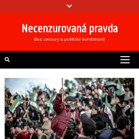
Skip
to
content
Necenzurovaná pravda
Bez cenzury a politické korektnosti