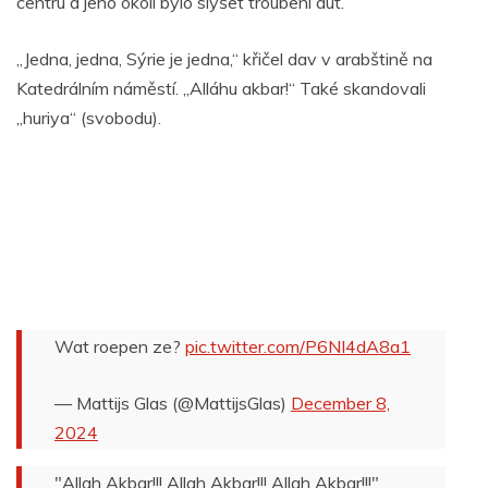
centru a jeho okolí bylo slyšet troubení aut.
„Jedna, jedna, Sýrie je jedna,“ křičel dav v arabštině na
Katedrálním náměstí. „Alláhu akbar!“ Také skandovali
„huriya“ (svobodu).
Wat roepen ze?
pic.twitter.com/P6NI4dA8a1
— Mattijs Glas (@MattijsGlas)
December 8,
2024
"Allah Akbar!!! Allah Akbar!!! Allah Akbar!!!"