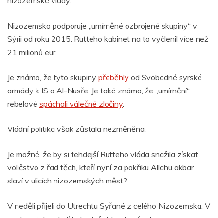
nizozemské vlády.“
Nizozemsko podporuje „umírněné ozbrojené skupiny“ v
Sýrii od roku 2015. Rutteho kabinet na to vyčlenil více než
21 milionů eur.
Je známo, že tyto skupiny
přeběhly
od Svobodné syrské
armády k IS a Al-Nusře. Je také známo, že „umírnění“
rebelové
spáchali válečné zločiny
.
Vládní politika však zůstala nezměněna.
Je možné, že by si tehdejší Rutteho vláda snažila získat
voličstvo z řad těch, kteří nyní za pokřiku Allahu akbar
slaví v ulicích nizozemských měst?
V neděli přijeli do Utrechtu Syřané z celého Nizozemska. V