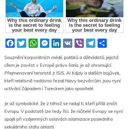
F
T
W
M
Li
V
Vi
T
S
a
w
h
e
n
K
b
el
h
Souznění korporátních médií, politiků a džihádistů, jejichž
c
itt
at
ss
k
er
e
ar
cílem je zavést v Evropě právo šaría, je až ohromující.
e
er
s
e
e
gr
e
Přejmenovaní teroristé z ISIS, Al Kájdy a dalších bojůvek,
b
A
n
dI
a
kteří relativně nedávno řezali hlavy bezvěrcům, jsou nyní
o
p
g
n
m
uctívání Západem i Tureckem jako spasitelé.
o
p
er
Je až symbolické, že z téhož se radují ti, kteří přišli zničit
k
Evropu. V podstatě lze tedy říci, že ničitelé Evropy se nyní
spojili při vzájemných oslavách islamizace posledního
sekulárního státu oblasti.