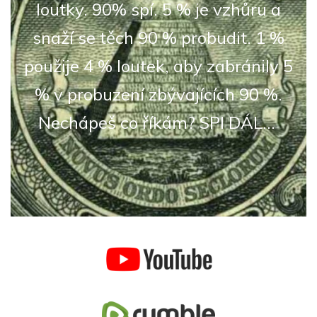
loutky. 90% spí. 5 % je vzhůru a
snaží se těch 90 % probudit. 1 %
použije 4 % loutek, aby zabránily 5
% v probuzení zbývajících 90 %.
Nechápeš co říkám? SPI DÁL...