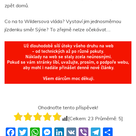
zpět domů.
Co na to Wildersova vláda? Vystaví jim jednosměrnou
jízdenku směr Sýrie? To zřejmě nelze očekávat….
Ohodnoťte tento příspěvek!
[Celkem:
23
Průměrně:
5
]
F
T
W
M
Li
V
Vi
T
S