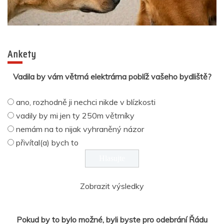
Ankety
Vadila by vám větrná elektrárna poblíž vašeho bydliště?
ano, rozhodně ji nechci nikde v blízkosti
vadily by mi jen ty 250m větrníky
nemám na to nijak vyhraněný názor
přivítal(a) bych to
Zobrazit výsledky
Pokud by to bylo možné, byli byste pro odebrání Řádu