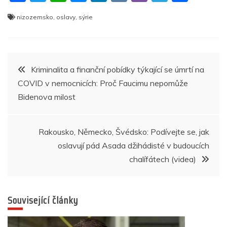
a
w
h
e
n
K
b
el
h
nizozemsko
,
oslavy
,
sýrie
c
itt
at
ss
k
er
e
ar
e
er
s
e
e
gr
e
b
A
n
dI
a
Navigace
Kriminalita a finanční pobídky týkající se úmrtí na
o
p
g
n
m
COVID v nemocnicích: Proč Faucimu nepomůže
pro
o
p
er
Bidenova milost
k
příspěvek
Rakousko, Německo, Švédsko: Podívejte se, jak
oslavují pád Asada džihádisté v budoucích
chalífátech (videa)
Související články