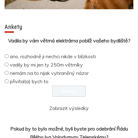
Ankety
Vadila by vám větrná elektrárna poblíž vašeho bydliště?
ano, rozhodně ji nechci nikde v blízkosti
vadily by mi jen ty 250m větrníky
nemám na to nijak vyhraněný názor
přivítal(a) bych to
Zobrazit výsledky
Pokud by to bylo možné, byli byste pro odebrání Řádu
Bílého lva Volodymyru Zelenskému?