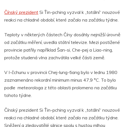
Čínský prezident
Si Ťin-pching vyzval k „totální“ nouzové
reakci na chladné období, které začalo na začátku týdne.
Teploty v některých částech Číny dosáhly nejnižší úrovně
od začátku měření, uvedla státní televize. Mezi postižené
provincie patřily například Šan-si, Che-pej a Liao-ning,
protože studená vlna zachvátila velké části země.
V I-čchunu v provincii Chej-lung-ťiang bylo v lednu 1980
zaznamenáno rekordní minimum minus 47,9 °C. To bylo
podle meteorologa z této oblasti prolomeno na začátku
tohoto týdne.
Čínský prezident Si Ťin-pching vyzval k „totální“ nouzové
reakci na chladné období, které začalo na začátku týdne.
Sněžení a zledovatělé silnice spolu s hustou mlhou