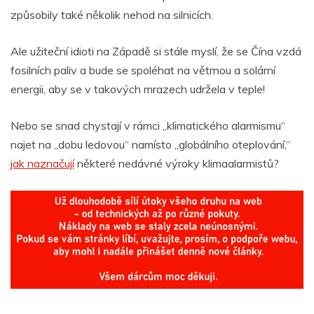
způsobily také několik nehod na silnicích.
Ale užiteční idioti na Západě si stále myslí, že se Čína vzdá
fosilních paliv a bude se spoléhat na větrnou a solární
energii, aby se v takových mrazech udržela v teple!
Nebo se snad chystají v rámci „klimatického alarmismu“
najet na „dobu ledovou“ namísto „globálního oteplování,“
jak naznačují
některé nedávné výroky klimaalarmistů?