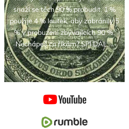
snaží se těch 90 % probudit. 1 %
použije 4 % loutek, aby zabránily 5
% v probuzení zbývajících 90 %.
Nechápeš co říkám? SPI DÁL...