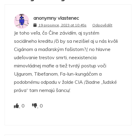
anonymny vlastenec
19 prosince, 2023 at 10:45s
Odpovědět
Je toho veľa, čo Číne závidím, aj systém
sociálneho kreditu /či by sa nezišiel aj u nás kvôli
Cigánom a maďarským fašistom?/, no hlavne
udeľovanie trestov smrti, neexistencia
mimovládnej mafie a tiež tvrdý postup voči
Ujgurom, Tibeťanom, Fa-lun-kungáčom a
podobnému odpadu v žolde CIA /žiadne „ľudské
práva“ tam nemajú šancu/.
0
0