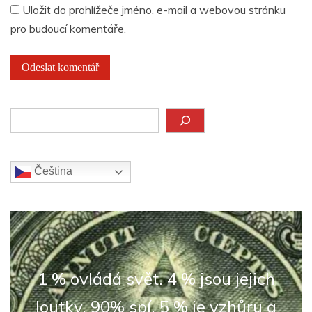
Uložit do prohlížeče jméno, e-mail a webovou stránku
pro budoucí komentáře.
Hledat
Čeština‎
1 % ovládá svět. 4 % jsou jejich
loutky. 90% spí. 5 % je vzhůru a