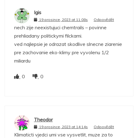
Igis
19 prosince, 2023 at 11:08s
Odpovědět
nech zije neexistujuci chemtrails – povinne
prehliadany politickymi filckami.
ved najlepsie je odrazat skodlive slnecne ziarenie
pre zachovanie eko-klimy pre vyvolenu 1/2
miliardu
0
0
Theodor
19 prosince, 2023 at 14:14s
Odpovědět
Klimaticti vjedci umi vse vysvetlit, muze za to