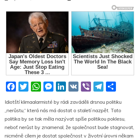
F
T
W
M
Li
V
Vi
T
S
a
w
h
e
n
K
b
el
h
Idiotští klimaalarmisté by rádi zaváděli drsnou politiku
c
itt
at
ss
k
er
e
ar
„nerůstu,“ která nás má dostat o staletí nazpět. Tato
e
er
s
e
e
gr
e
politika by se tak měla nazývat spíše politikou poklesu,
b
A
n
dI
a
neboť nerůst by znamenal, že společnost bude stagnovat,
o
p
g
n
m
nicméně cílem je dostat společnost v životní úrovni někam