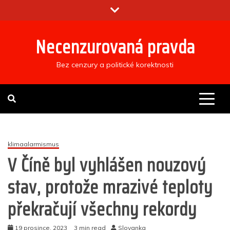
Skip
to
content
Necenzurovaná pravda
Bez cenzury a politické korektnosti
klimaalarmismus
V Číně byl vyhlášen nouzový
stav, protože mrazivé teploty
překračují všechny rekordy
19 prosince, 2023
3 min read
Slovanka