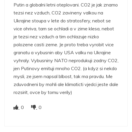
Putin a globalni letni oteplovani. CO2 je jak znamo
tezsi nez vzduch, CO2 zavineny valkou na
Ukrajine stoupa v lete do stratosfery, nebot se
vice ohriva, tam se ochladi a v zime klesa, nebot
je tezsi nez vzduch a tim ochlazuje nizko
polozene casti zeme. Je proto treba vyrobit vice
granatu a vybusnin aby USA valku na Ukrajine
vyhraly. Vybusniny NATO neprodukuji zadny CO2,
jen Putinovy emituji mnoho CO2. (a kdyz si nekdo
mysli, ze jsem napsal blbost, tak ma pravdu. Me
zduvodneni by mohli ale klimaticti vjedci jeste dale
rozsirit, ovce by tomu verily)
0
0