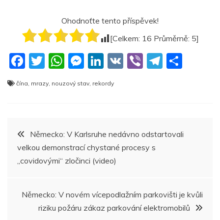
Ohodnoťte tento příspěvek!
[Celkem:
16
Průměrně:
5
]
F
T
W
M
Li
V
Vi
T
S
a
w
h
e
n
K
b
el
h
čína
,
mrazy
,
nouzový stav
,
rekordy
c
itt
at
ss
k
er
e
ar
e
er
s
e
e
gr
e
b
A
n
dI
a
Navigace
Německo: V Karlsruhe nedávno odstartovali
o
p
g
n
m
velkou demonstrací chystané procesy s
pro
o
p
er
„covidovými“ zločinci (video)
k
příspěvek
Německo: V novém vícepodlažním parkovišti je kvůli
riziku požáru zákaz parkování elektromobilů