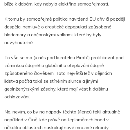
o
p
er
blíže k dobám, kdy nebyla elektřina samozřejmostí.
k
K tomu by samozřejmě politika navržená EU dřív či později
dospěla, nemluvě o drastické depopulaci způsobené
hladomory a občanskými válkami, které by byly
nevyhnutelné.
To vše se má (u nás pod kuratelou Pirátů) praktikovat pod
záminkou údajného globálního oteplování údajně
způsobeného člověkem. Tato největší lež v dějinách
lidstva počítá také se stíněním slunce a jinými
geoinženýrskými zásahy, které mají vést k dalšímu
ochlazování.
No, nevím, co by na nápady těchto šílenců řekli aktuálně
například v Číně, kde právě na teploměrech hned v
několika oblastech naskakují nové mrazivé rekordy…