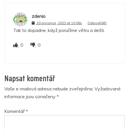
zdenio
20 prosince, 2023 at 10:08s
Odpovědět
Tak to dopadne, když poručíme větru a dešti.
0
0
Napsat komentář
Vaše e-mailová adresa nebude zveřejněna.
Vyžadované
informace jsou označeny
*
Komentář
*