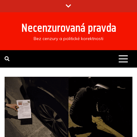
Skip
to
content
Necenzurovaná pravda
Bez cenzury a politické korektnosti