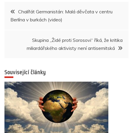
b
A
n
dI
a
Navigace
Chalífát Germanistán: Malá děvčata v centru
o
p
g
n
m
Berlína v burkách (video)
pro
o
p
er
k
příspěvek
Skupina „Židé proti Sorosovi“ říká, že kritika
miliardářského aktivisty není antisemitská
Související články