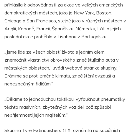
přihlásila k odpovědnosti za akce ve velkých amerických
demokratických městech, jako je New York, Boston,
Chicago a San Francisco, stejně jako v různých městech v
Anglii, Kanadě, Francii, Španělsku, Německu, Itálii a jejich
poslední akce proběhla v Lisabonu v Portugalsku.
„Jsme lidé ze všech oblastí života s jedním cílem:
znemožnit vlastnictví obrovského znečišťujícího auta v
městských oblastech,“ uvádí webová stránka skupiny. “
Bráníme se proti změně klimatu, znečištění ovzduší a
nebezpečným řidičům.“
„Děláme to jednoduchou taktikou: vyfouknout pneumatiky
těchto masivních, zbytečných vozidel, což způsobí
nepříjemnosti jejich majitelům.“
Skupina Tyre Extinguishers (TX) oznámila na sociálních