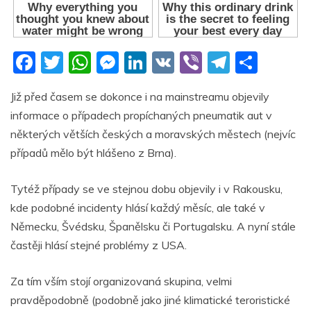
F
T
W
M
Li
V
Vi
T
S
a
w
h
e
n
K
b
el
h
Již před časem se dokonce i na mainstreamu objevily
c
itt
at
ss
k
er
e
ar
informace o případech propíchaných pneumatik aut v
e
er
s
e
e
gr
e
některých větších českých a moravských městech (nejvíc
b
A
n
dI
a
případů mělo být hlášeno z Brna).
o
p
g
n
m
Tytéž případy se ve stejnou dobu objevily i v Rakousku,
o
p
er
kde podobné incidenty hlásí každý měsíc, ale také v
k
Německu, Švédsku, Španělsku či Portugalsku. A nyní stále
častěji hlásí stejné problémy z USA.
Za tím vším stojí organizovaná skupina, velmi
pravděpodobně (podobně jako jiné klimatické teroristické