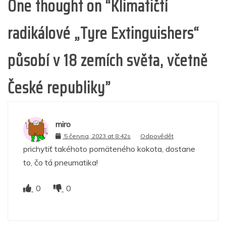
One thought on “
Klimatičtí
radikálové „Tyre Extinguishers“
působí v 18 zemích světa, včetně
České republiky
”
miro
5 června, 2023 at 8:42s
Odpovědět
prichytiť takéhoto pomäteného kokota, dostane
to, čo tá pneumatika!
0
0