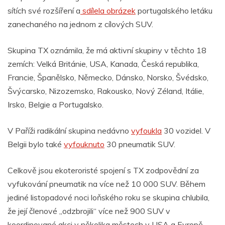
sítích své rozšíření a
sdílela obrázek
portugalského letáku
zanechaného na jednom z cílových SUV.
Skupina TX oznámila, že má aktivní skupiny v těchto 18
zemích: Velká Británie, USA, Kanada, Česká republika,
Francie, Španělsko, Německo, Dánsko, Norsko, Švédsko,
Švýcarsko, Nizozemsko, Rakousko, Nový Zéland, Itálie,
Irsko, Belgie a Portugalsko.
V Paříži radikální skupina nedávno
vyfoukla
30 vozidel. V
Belgii bylo také
vyfouknuto
30 pneumatik SUV.
Celkově jsou ekoteroristé spojení s TX zodpovědní za
vyfukování pneumatik na více než 10 000 SUV. Během
jediné listopadové noci loňského roku se skupina chlubila,
že její členové „odzbrojili“ více než 900 SUV v
koordinované akci v několika městech v USA a Evropě.