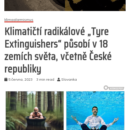
klimaalarmismus
Klimatičtí radikálové „Tyre
Extinguishers“ působí v 18
zemích světa, včetně České
republiky
5 června, 2023
3 min read
Slovanka