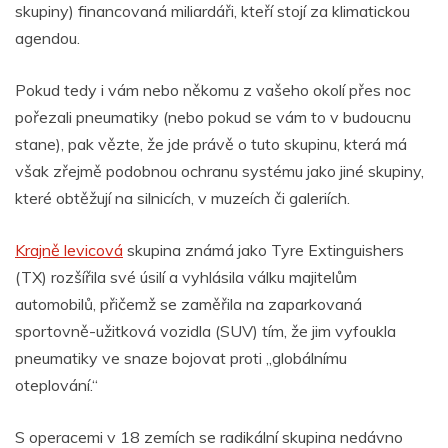
skupiny) financovaná miliardáři, kteří stojí za klimatickou
agendou.
Pokud tedy i vám nebo někomu z vašeho okolí přes noc
pořezali pneumatiky (nebo pokud se vám to v budoucnu
stane), pak vězte, že jde právě o tuto skupinu, která má
však zřejmě podobnou ochranu systému jako jiné skupiny,
které obtěžují na silnicích, v muzeích či galeriích.
Krajně levicová
skupina známá jako Tyre Extinguishers
(TX) rozšířila své úsilí a vyhlásila válku majitelům
automobilů, přičemž se zaměřila na zaparkovaná
sportovně-užitková vozidla (SUV) tím, že jim vyfoukla
pneumatiky ve snaze bojovat proti „globálnímu
oteplování.“
S operacemi v 18 zemích se radikální skupina nedávno