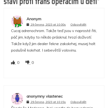
staví proti trans operacím u dětí
”
Anonym
29 června, 2023 at 10:00s
Odpovědět
Cucaj adrenochrom. Takže teď jsou v naprosté řiti,
páč jim, kdyby to někdo prásknul, hrozí doživotí.
Takže když jim dealer řekne zakokrhej, musej holt
poslušně kokrhat. I sebevětší volovinu.
0
0
anonymny vlastenec
29 června, 2023 at 10:15s
Odpovědět
Škoda,že Madonna „iba“ upadla do bezvedomia