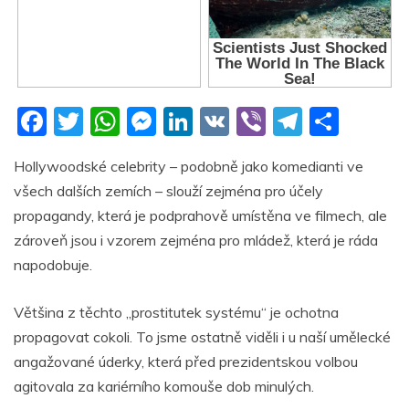
F
T
W
M
Li
V
Vi
T
S
a
w
h
e
n
K
b
el
h
Hollywoodské celebrity – podobně jako komedianti ve
c
itt
at
ss
k
er
e
ar
všech dalších zemích – slouží zejména pro účely
e
er
s
e
e
gr
e
propagandy, která je podprahově umístěna ve filmech, ale
b
A
n
dI
a
zároveň jsou i vzorem zejména pro mládež, která je ráda
o
p
g
n
m
napodobuje.
o
p
er
Většina z těchto „prostitutek systému“ je ochotna
k
propagovat cokoli. To jsme ostatně viděli i u naší umělecké
angažované úderky, která před prezidentskou volbou
agitovala za kariérního komouše dob minulých.