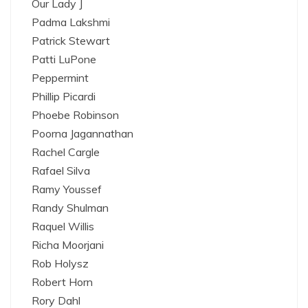
Our Lady J
Padma Lakshmi
Patrick Stewart
Patti LuPone
Peppermint
Phillip Picardi
Phoebe Robinson
Poorna Jagannathan
Rachel Cargle
Rafael Silva
Ramy Youssef
Randy Shulman
Raquel Willis
Richa Moorjani
Rob Holysz
Robert Horn
Rory Dahl