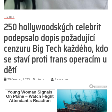
LGBTQI
250 hollywoodských celebrit
podepsalo dopis požadující
cenzuru Big Tech každého, kdo
se staví proti trans operacím u
dětí
29 června, 2023
5 min read
Slovanka