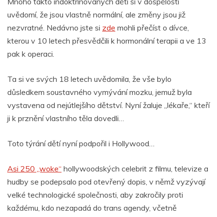
Mnoho takto indoktrinovaných dětí si v dospělosti
uvědomí, že jsou vlastně normální, ale změny jsou již
nezvratné. Nedávno jste si
zde
mohli přečíst o dívce,
kterou v 10 letech přesvědčili k hormonální terapii a ve 13
pak k operaci.
Ta si ve svých 18 letech uvědomila, že vše bylo
důsledkem soustavného vymývání mozku, jemuž byla
vystavena od nejútlejšího dětství. Nyní žaluje „lékaře,“ kteří
ji k prznění vlastního těla dovedli…
Toto týrání dětí nyní podpořil i Hollywood…
Asi 250 „woke“
hollywoodských celebrit z filmu, televize a
hudby se podepsalo pod otevřený dopis, v němž vyzývají
velké technologické společnosti, aby zakročily proti
každému, kdo nezapadá do trans agendy, včetně