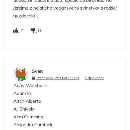
/zrejme z nejakého vegánskeho svinstva/ a radšej
nezdochla…
0
0
Sven
29 června, 2023 at 10:33s
Odpovědět
Abby Wambach
Adam Eli
Aitch Alberto
AJ Shively
Alan Cumming
Alejandra Caraballo