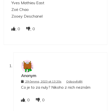
Yves Mathieu East
Zoë Chao
Zooey Deschanel
0
0
Anonym
29 června, 2023 at 13:20s
Odpovědět
Co je to za nuly? Nikoho z nich neznám
0
0