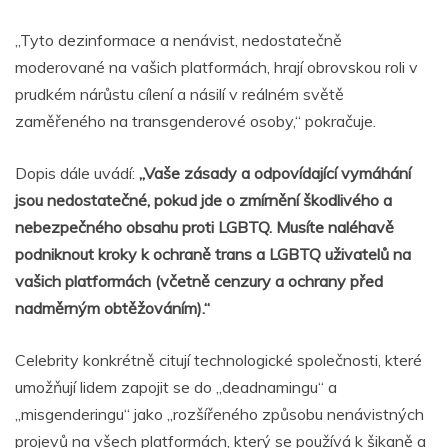
„Tyto dezinformace a nenávist, nedostatečně
moderované na vašich platformách, hrají obrovskou roli v
prudkém nárůstu cílení a násilí v reálném světě
zaměřeného na transgenderové osoby,“ pokračuje.
Dopis dále uvádí:
„Vaše zásady a odpovídající vymáhání
jsou nedostatečné, pokud jde o zmírnění škodlivého a
nebezpečného obsahu proti LGBTQ. Musíte naléhavě
podniknout kroky k ochraně trans a LGBTQ uživatelů na
vašich platformách (včetně cenzury a ochrany před
nadměrným obtěžováním).“
Celebrity konkrétně citují technologické společnosti, které
umožňují lidem zapojit se do „deadnamingu“ a
„misgenderingu“ jako „rozšířeného způsobu nenávistných
projevů na všech platformách, který se používá k šikaně a