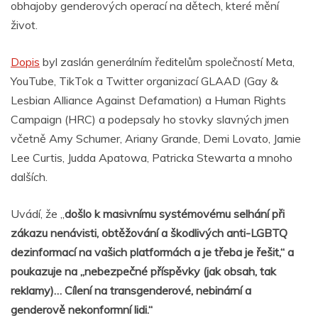
obhajoby genderových operací na dětech, které mění
život.
Dopis
byl zaslán generálním ředitelům společností Meta,
YouTube, TikTok a Twitter organizací GLAAD (Gay &
Lesbian Alliance Against Defamation) a Human Rights
Campaign (HRC) a podepsaly ho stovky slavných jmen
včetně Amy Schumer, Ariany Grande, Demi Lovato, Jamie
Lee Curtis, Judda Apatowa, Patricka Stewarta a mnoho
dalších.
Uvádí, že „
došlo k masivnímu systémovému selhání při
zákazu nenávisti, obtěžování a škodlivých anti-LGBTQ
dezinformací na vašich platformách a je třeba je řešit,“ a
poukazuje na „nebezpečné příspěvky (jak obsah, tak
reklamy)… Cílení na transgenderové, nebinární a
genderově nekonformní lidi.“