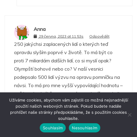
Anna
29 června, 2023 at 11:53s
Odpovědět
250 jakýchsi zaplacených lidí o kterých teď
opravdu slyším poprvé v životě. To má být co
proti 7 miliardám dalších lidí, co si myslí opak?
Olympští bohové nebo co? V naší vesnici
podepsalo 500 lidí výzvu na opravu pomníčku na
návsi. To má pro mne vyšší vypovídající hodnotu –
než banda cizáků, co za peníze podepíšou cokoliv.
Užíváme cookies, abychom vám zajistili co možná nejsnadnější
použití našich webových stránek. Pokud budete nadále
0
0
prohlížet naše stránky předpokládáme, že s použitím cookies
souhlasíte.
Souhlasím
Nesouhlasím