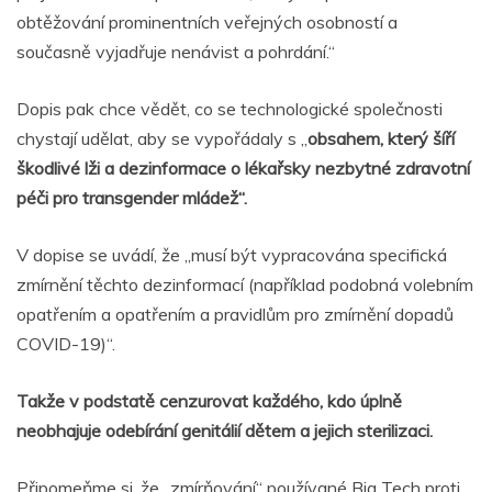
obtěžování prominentních veřejných osobností a
současně vyjadřuje nenávist a pohrdání.“
Dopis pak chce vědět, co se technologické společnosti
chystají udělat, aby se vypořádaly s „
obsahem, který šíří
škodlivé lži a dezinformace o lékařsky nezbytné zdravotní
péči pro transgender mládež“.
V dopise se uvádí, že „musí být vypracována specifická
zmírnění těchto dezinformací (například podobná volebním
opatřením a opatřením a pravidlům pro zmírnění dopadů
COVID-19)“.
Takže v podstatě cenzurovat každého, kdo úplně
neobhajuje odebírání genitálií dětem a jejich sterilizaci.
Připomeňme si, že „zmírňování“ používané Big Tech proti