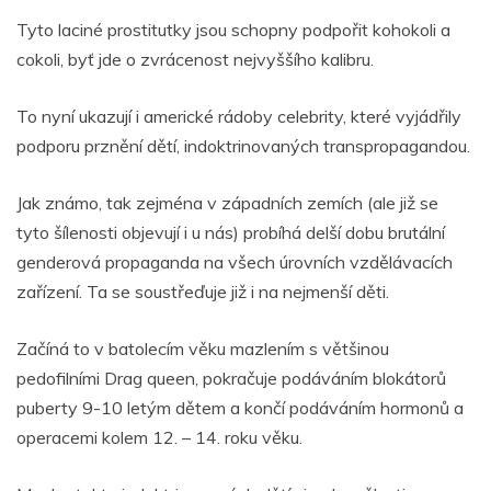
Tyto laciné prostitutky jsou schopny podpořit kohokoli a
cokoli, byť jde o zvrácenost nejvyššího kalibru.
To nyní ukazují i americké rádoby celebrity, které vyjádřily
podporu prznění dětí, indoktrinovaných transpropagandou.
Jak známo, tak zejména v západních zemích (ale již se
tyto šílenosti objevují i u nás) probíhá delší dobu brutální
genderová propaganda na všech úrovních vzdělávacích
zařízení. Ta se soustřeďuje již i na nejmenší děti.
Začíná to v batolecím věku mazlením s většinou
pedofilními Drag queen, pokračuje podáváním blokátorů
puberty 9-10 letým dětem a končí podáváním hormonů a
operacemi kolem 12. – 14. roku věku.