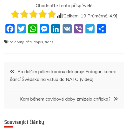
Ohodnoťte tento příspěvek!
[Celkem:
19
Průměrně:
4.9
]
F
T
W
M
Li
V
Vi
T
S
a
w
h
e
n
K
b
el
h
celebrity
,
děti
,
dopis
,
trans
c
itt
at
ss
k
er
e
ar
e
er
s
e
e
gr
e
b
A
n
dI
a
Navigace
Po dalším pálení koránu deklaruje Erdogan konec
o
p
g
n
m
šancí Švédska na vstup do NATO (video)
pro
o
p
er
k
příspěvek
Kam během covidové doby zmizela chřipka?
Související články