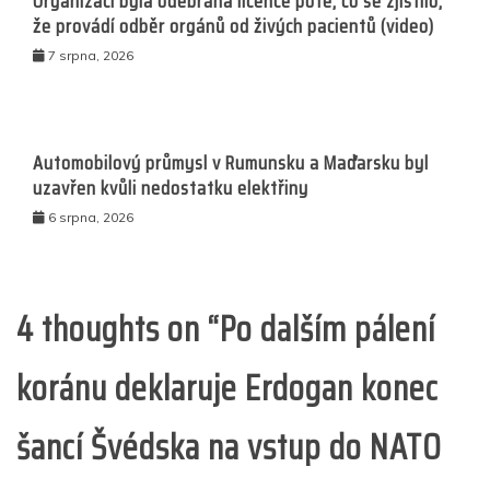
Organizaci byla odebrána licence poté, co se zjistilo,
že provádí odběr orgánů od živých pacientů (video)
7 srpna, 2026
Automobilový průmysl v Rumunsku a Maďarsku byl
uzavřen kvůli nedostatku elektřiny
6 srpna, 2026
4 thoughts on “
Po dalším pálení
koránu deklaruje Erdogan konec
šancí Švédska na vstup do NATO