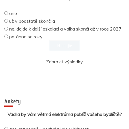
ano
už v podstatě skončila
ne, dojde k další eskalaci a válka skončí až v roce 2027
potáhne se roky
Zobrazit výsledky
Ankety
Vadila by vám větrná elektrárna poblíž vašeho bydliště?
ano, rozhodně ji nechci nikde v blízkosti