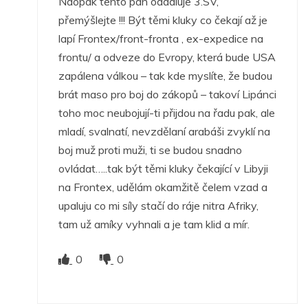
Naopak tento pán oddaluje 3.SV,
přemýšlejte !!! Být těmi kluky co čekají až je
lapí Frontex/front-fronta , ex-expedice na
frontu/ a odveze do Evropy, která bude USA
zapálena válkou – tak kde myslíte, že budou
brát maso pro boj do zákopů – takoví Lipánci
toho moc neubojují-ti přijdou na řadu pak, ale
mladí, svalnatí, nevzdělaní arabáši zvyklí na
boj muž proti muži, ti se budou snadno
ovládat…..tak být těmi kluky čekající v Libyji
na Frontex, udělám okamžitě čelem vzad a
upaluju co mi síly stačí do ráje nitra Afriky,
tam už amíky vyhnali a je tam klid a mír.
0
0