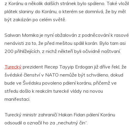
z Koránu a několik dalších stránek bylo spáleno. Také vložil
plátek slaniny do Koránu, o kterém se domnívá, že by měl
být zakázán po celém světě.
Salwan Momika je nyní obžalován z podněcování k rasové
nenávisti za to, že před mešitou spálil korán. Bylo tam asi
200 přihlížejících, z nichž někteří byli očividně naštvaní.
Turecký
prezident Recep Tayyip Erdogan již dříve řekl, že
švédské členství v NATO nemůže být schváleno, dokud
bude ve Švédsku povoleno pálení koránu, přičemž ve
středu došlo k reakcím turecké vlády na novou
manifestaci.
Turecký ministr zahraničí Hakan Fidan pálení Koránu
odsoudil a označil ho za „nechutný čin“.