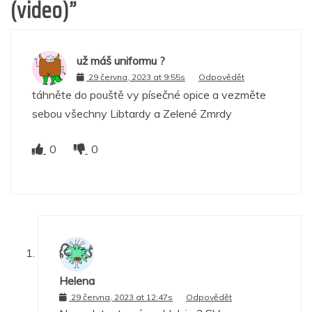
(video)
”
už máš uniformu ?
29 června, 2023 at 9:55s
Odpovědět
táhněte do pouště vy písečné opice a vezměte
sebou všechny Libtardy a Zelené Zmrdy
0
0
Helena
29 června, 2023 at 12:47s
Odpovědět