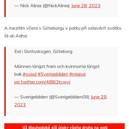
— Nick Alinia (@NickAlinia)
June 28, 2023
A mezitím včera v Göteborgu v parku při oslavách svátku
Íd-al-Adha:
Eid i Slottsskogen, Göteborg.
Männen längst fram och kvinnorna längst
bak.
#svpol
#Sverigebilden
#migpol
pic.twitter.com/4lB63tcwyj
— Sverigebilden (@Sverigebilden08)
June 28,
2023