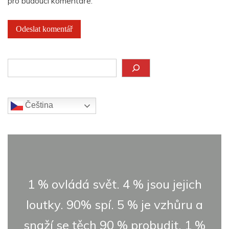
pro budoucí komentáře.
Hledat
Čeština‎
1 % ovládá svět. 4 % jsou jejich
loutky. 90% spí. 5 % je vzhůru a
snaží se těch 90 % probudit. 1 %