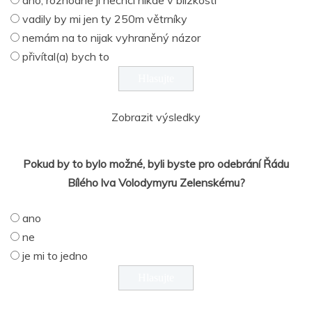
vadily by mi jen ty 250m větrníky
nemám na to nijak vyhraněný názor
přivítal(a) bych to
Zobrazit výsledky
Pokud by to bylo možné, byli byste pro odebrání Řádu
Bílého lva Volodymyru Zelenskému?
ano
ne
je mi to jedno