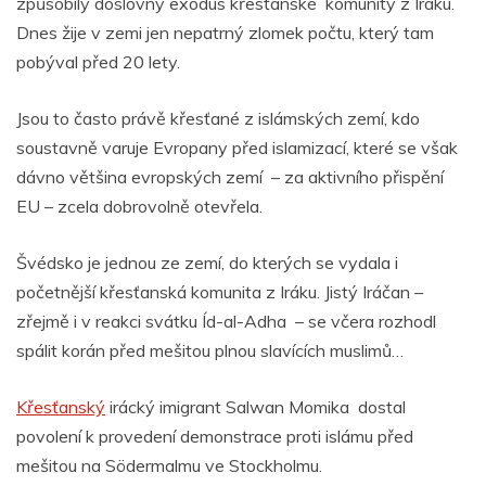
způsobily doslovný exodus křesťanské komunity z Iráku.
Dnes žije v zemi jen nepatrný zlomek počtu, který tam
pobýval před 20 lety.
Jsou to často právě křesťané z islámských zemí, kdo
soustavně varuje Evropany před islamizací, které se však
dávno většina evropských zemí – za aktivního přispění
EU – zcela dobrovolně otevřela.
Švédsko je jednou ze zemí, do kterých se vydala i
početnější křesťanská komunita z Iráku. Jistý Iráčan –
zřejmě i v reakci svátku Íd-al-Adha – se včera rozhodl
spálit korán před mešitou plnou slavících muslimů…
Křesťanský
irácký imigrant Salwan Momika dostal
povolení k provedení demonstrace proti islámu před
mešitou na Södermalmu ve Stockholmu.