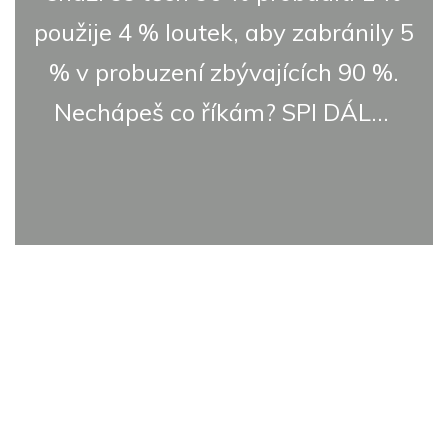
použije 4 % loutek, aby zabránily 5
% v probuzení zbývajících 90 %.
Nechápeš co říkám? SPI DÁL...