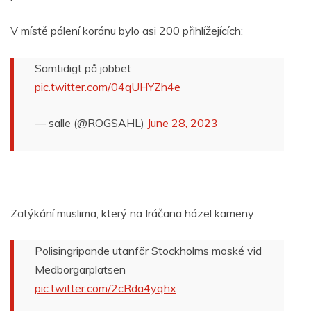
V místě pálení koránu bylo asi 200 přihlížejících:
Samtidigt på jobbet
pic.twitter.com/04qUHYZh4e
— salle (@ROGSAHL)
June 28, 2023
Zatýkání muslima, který na Iráčana házel kameny:
Polisingripande utanför Stockholms moské vid
Medborgarplatsen
pic.twitter.com/2cRda4yqhx