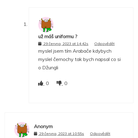
už máš uniformu ?
29 června, 2023 at 14:42s
Odpovědět
myslel jsem tím Arabače kdybych
myslel černochy tak bych napsal co si
o Džungli
0
0
Anonym
29 června, 2023 at 10:55s
Odpovědět