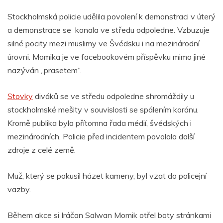
Stockholmská policie udělila povolení k demonstraci v úterý
a demonstrace se konala ve středu odpoledne.
Vzbuzuje
silné pocity mezi muslimy ve Švédsku i na mezinárodní
úrovni.
Momika je ve facebookovém příspěvku mimo jiné
nazýván „prasetem“.
Stovky
diváků se ve středu odpoledne shromáždily u
stockholmské mešity v souvislosti se spálením koránu.
Kromě publika byla přítomna řada médií, švédských i
mezinárodních. Policie před incidentem povolala další
zdroje z celé země.
Muž, který se pokusil házet kameny, byl vzat do policejní
vazby.
Během akce si Iráčan Salwan Momik otřel boty stránkami