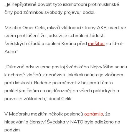
„Je nepřijatelné dovolit tyto islamofobní protimuslimské
činy pod záminkou svobody projevu,“ dodal.
Mezitím Omer Celik, mluvčí vládnoucí strany AKP, uvedl ve
svém prohlášení, že „odsuzuje schválení žádosti
švédských úřadů o spálení Koránu před
mešitou
na Íd-al-
Adha.“
„Důrazně odsuzujeme postoj švédského Nejvyššího soudu
k ochraně zločinů z nenávisti. Jakákoli neúcta je zločinem
proti lidskosti. Budeme pokračovat v boji proti těmto
prokletým činům co nejdůrazněji na všech politických a
právních základech,“ dodal Celik.
V Maďarsku mezitím několik poslanců
oznámilo
, že
hlasování o členství Švédska v NATO bylo odloženo na
podzim.