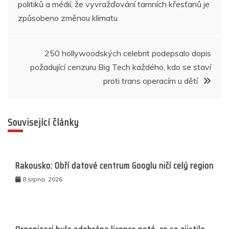
politiků a médií, že vyvražďování tamních křesťanů je
pro
o
p
er
způsobeno změnou klimatu
k
příspěvek
250 hollywoodských celebrit podepsalo dopis
požadující cenzuru Big Tech každého, kdo se staví
proti trans operacím u dětí
Související články
Rakousko: Obří datové centrum Googlu ničí celý region
8 srpna, 2026