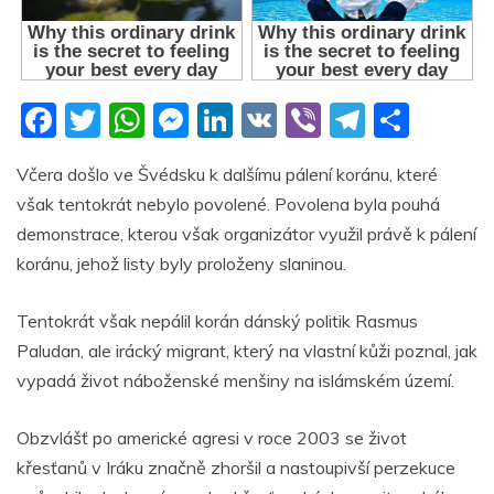
F
T
W
M
Li
V
Vi
T
S
a
w
h
e
n
K
b
el
h
Včera došlo ve Švédsku k dalšímu pálení koránu, které
c
itt
at
ss
k
er
e
ar
však tentokrát nebylo povolené. Povolena byla pouhá
e
er
s
e
e
gr
e
demonstrace, kterou však organizátor využil právě k pálení
b
A
n
dI
a
koránu, jehož listy byly proloženy slaninou.
o
p
g
n
m
Tentokrát však nepálil korán dánský politik Rasmus
o
p
er
Paludan, ale irácký migrant, který na vlastní kůži poznal, jak
k
vypadá život náboženské menšiny na islámském území.
Obzvlášť po americké agresi v roce 2003 se život
křesťanů v Iráku značně zhoršil a nastoupivší perzekuce