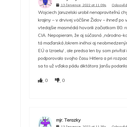
13 července, 2022 at 11:09s
Odpověd
Wojciech Jaruzelski urobil nenapraviteľnú ch
krajiny – v drvivej väčšine Židov – ihneď p
vtedajšie masmédiá hovorili začiatkom 80. 
CIA. Nepopieram, že aj súčasná „národno-k
tá maďarská /okrem inéhoi aj neobmedzeným 
EÚ a Izraelu/ , ale predsa len by som privítal
podporovalo svojho času Hitlera a pri rozpa
sa to už vďaka pádu diktátora Janšu podarilo
0
0
mjr. Terazky
13 července, 2022 at 11:35s
Odpověd