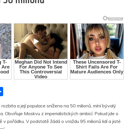
S
h
 rozbita a její populace snížena na 50 milionů, míní bývalý
ar
 Obviňuje Moskvu z imperialistických ambicí. Pokud jde o
r
e
v pořádku. V podstatě žádá o vraždu 95 milionů lidí a jisté