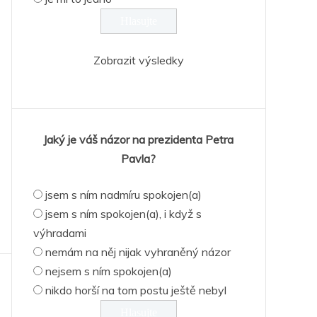
Zobrazit výsledky
Jaký je váš názor na prezidenta Petra
Pavla?
jsem s ním nadmíru spokojen(a)
jsem s ním spokojen(a), i když s
výhradami
nemám na něj nijak vyhraněný názor
nejsem s ním spokojen(a)
nikdo horší na tom postu ještě nebyl