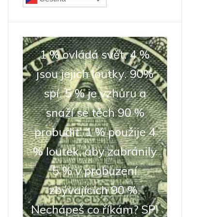
1 % ovládá svět. 4 %
jsou jejich loutky. 90%
spí. 5 % je vzhůru a
snaží se těch 90 %
probudit. 1 % použije 4
% loutek, aby zabránily
5 % v probuzení
zbývajících 90 %.
Nechápeš co říkám? SPI