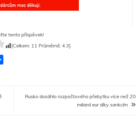
te tento příspěvek!
[Celkem:
11
Průměrně:
4.3
]
S
h
ar
r
e
ě
Rusko dosáhlo rozpočtového přebytku více než 20
miliard eur díky sankcím