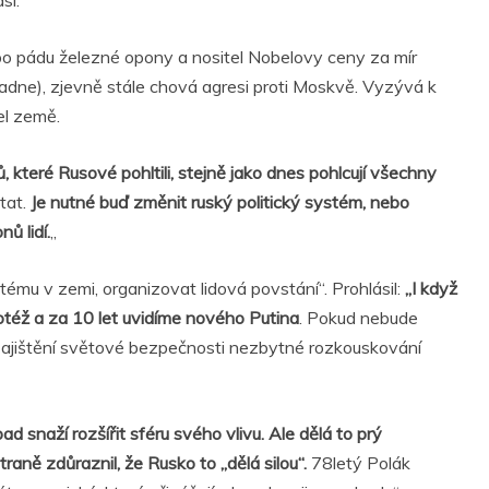
sí.
t po pádu železné opony a nositel Nobelovy ceny za mír
dne), zjevně stále chová agresi proti Moskvě. Vyzývá k
el země.
, které Rusové pohltili, stejně jako dnes pohlcují všechny
tat.
Je nutné buď změnit ruský politický systém, nebo
ů lidí.
„
tému v zemi, organizovat lidová povstání“. Prohlásil:
„I když
totéž a za 10 let uvidíme nového Putina
. Pokud nebude
zajištění světové bezpečnosti nezbytné rozkouskování
d snaží rozšířit sféru svého vlivu. Ale dělá to prý
aně zdůraznil, že Rusko to „dělá silou“.
78letý Polák