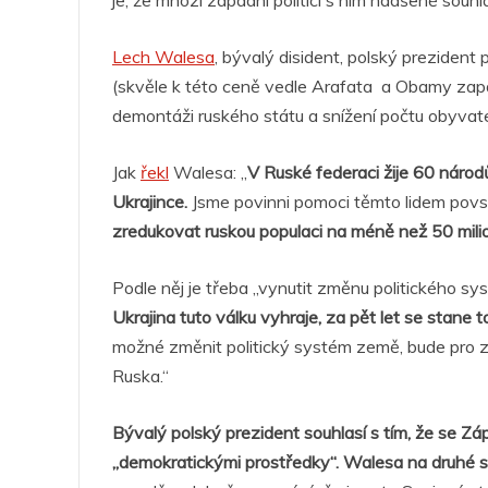
je, že mnozí západní politici s ním nadšeně souhla
o
p
g
n
m
Lech Walesa
o
, bývalý disident, polský preziden
p
er
(skvěle k této ceně vedle Arafata a Obamy zapa
k
demontáži ruského státu a snížení počtu obyvat
Jak
řekl
Walesa: „
V Ruské federaci žije 60 národů
Ukrajince.
Jsme povinni pomoci těmto lidem povs
zredukovat ruskou populaci na méně než 50 milion
Podle něj je třeba „vynutit změnu politického sys
Ukrajina tuto válku vyhraje, za pět let se stane 
možné změnit politický systém země, bude pro 
Ruska.“
Bývalý polský prezident souhlasí s tím, že se Zápa
„demokratickými prostředky“. Walesa na druhé str