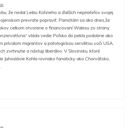
ět
ybu, že nedal Leibu Kohneho a ďalších nepriateľov svojej
o vojenskom prevrate popraviť. Pamätám sa ako dnes,že
rokov celkom otvorene o financovaní Walesu zo strany
onzervatívna“ vláda vedie Poľsko do pekla podobne ako
prívalom migrantov a patologickou servilitou voči USA,
 ich zvrhnutie a nástup liberálov. V Slovinsku, ktoré
de Juhoslávie Kohla rovnako fanaticky ako Chorvátsko,
.
ět