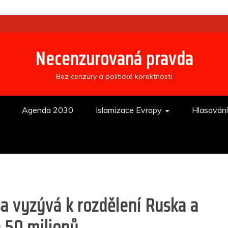
Necenzurovaná pravda
Bez cenzury a politické korektnosti
Agenda 2030
Islamizace Evropy
Hlasován
a vyzývá k rozdělení Ruska a
a 50 milionů