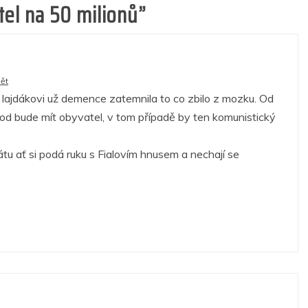
tel na 50 milionů
”
ět
ajdákovi už demence zatemnila to co zbilo z mozku. Od
od bude mít obyvatel, v tom případě by ten komunistický
átu ať si podá ruku s Fialovím hnusem a nechají se