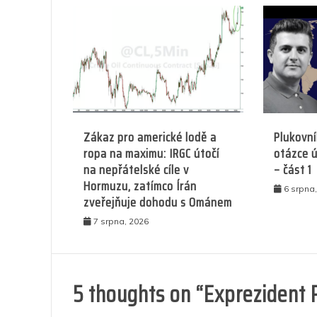
Zákaz pro americké lodě a
Plukovní
ropa na maximu: IRGC útočí
otázce ú
na nepřátelské cíle v
– část 1
Hormuzu, zatímco Írán
6 srpna
zveřejňuje dohodu s Ománem
7 srpna, 2026
5 thoughts on “
Exprezident 