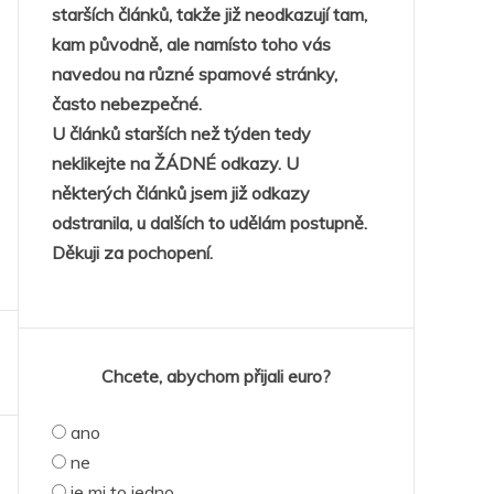
starších článků, takže již neodkazují tam,
kam původně, ale namísto toho vás
navedou na různé spamové stránky,
často nebezpečné.
U článků starších než týden tedy
neklikejte na ŽÁDNÉ odkazy. U
některých článků jsem již odkazy
odstranila, u dalších to udělám postupně.
Děkuji za pochopení.
Chcete, abychom přijali euro?
ano
ne
je mi to jedno