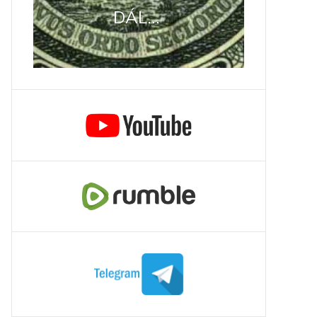
DÁL...