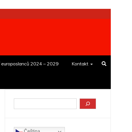
í europoslanců 2024 – 2029
Kontakt
Hledat
Čeština‎