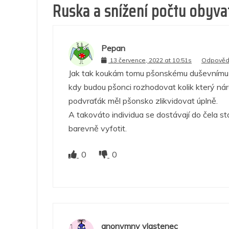
Ruska a snížení počtu obyva
Pepan
13 července, 2022 at 10:51s
Odpověd
Jak tak koukám tomu pšonskému duševnímu l
kdy budou pšonci rozhodovat kolik který nár
podvraťák měl pšonsko zlikvidovat úplně.
A takováto individua se dostávají do čela st
barevně vyfotit.
0
0
anonymny vlastenec