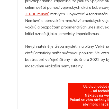
pravděpodobně zapomíná, že jsou to Spojené stát
celém světě pomocí vojenských akcí a kobercovýc
20-30 milionů
mrtvých. Obyvatelé Afghánistánu, 
Nemluvě o obrovském množství amerických voje
vojáků a bezpočtem proamerických „neziskovek“ a 
kritici označují jako „americký imperialismus“.
Nevyhnutelně je třeba myslet i na plány Velkého
chtějí drasticky snížit světovou populaci. Ve v
beztrestně veřejně šířeny – do února 2022 by b
masovému vraždění nemyslitelný.