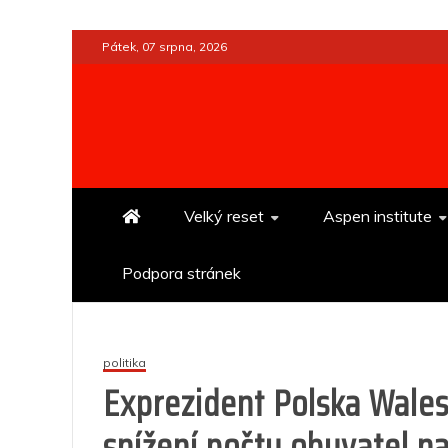
Skip
Pátek, 07 srpna, 2026
to
content
Velký reset
Aspen institute
Podpora stránek
politika
Exprezident Polska Wales
snížení počtu obyvatel n