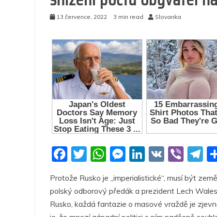
13 července, 2022
3 min read
Slovanka
F
T
W
M
Li
V
Vi
T
a
w
h
e
n
K
b
el
Protože Rusko je „imperialistické“, musí být země
c
itt
at
ss
k
er
e
polský odborový předák a prezident Lech Walesa.
e
er
s
e
e
g
Rusko, každá fantazie o masové vraždě je zjevně 
b
A
n
dI
a