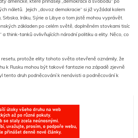
y americké, které přinášejí „demokracii a svobodu“ po
h náletů. Jejich „dovoz demokracie“ si již vyžádal kolem
Srbska, Iráku, Sýrie a Libye o tom jistě mohou vyprávět.
nských základen po celém světě, doplněném stovkami tisíc
think-tanků ovlivňujících národní politiku a elity. Něco, co
 resetu, protože elity tohoto světa otevřeně oznámily, že
ztahu k Rusku mohou být takové fantazie na západě zjevně
yl tento druh podněcování k nenávisti a podněcování k