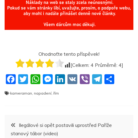
Ohodnoťte tento příspěvek!
[Celkem:
4
Průměrně:
4
]
F
T
W
M
Li
V
Vi
T
S
a
w
h
e
n
K
b
el
h
kameraman
,
napadení
,
řím
c
itt
at
ss
k
er
e
ar
e
er
s
e
e
gr
e
b
A
n
dI
a
Navigace
Ilegálové si opět postavili uprostřed Paříže
o
p
g
n
m
stanový tábor (video)