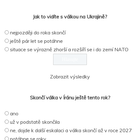
Jak to vidíte s válkou na Ukrajině?
nejpozději do roka skončí
ještě pár let se potáhne
situace se výrazně zhorší a rozšíří se i do zemí NATO
Zobrazit výsledky
Skončí válka v Íránu ještě tento rok?
ano
už v podstatě skončila
ne, dojde k další eskalaci a válka skončí až v roce 2027
potáhne se roky