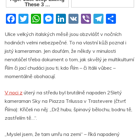
F
T
W
M
Li
V
Vi
T
S
a
w
h
e
n
K
b
el
h
Ulice velkých italských měsě jsou obzvlášť v nočních
c
itt
at
ss
k
er
e
ar
hodinách velmi nebezpečné. To na vlastní kůži poznal i
e
er
s
e
e
gr
e
jistý kameraman. Jen doufám, že někdy v minulosti
b
A
n
dI
a
nenatáčel třeba dokument o tom, jak skvělý je multikulturní
o
p
g
n
m
Řím či jací chudáci jsou ti, kdo Řím – či Itálii vůbec –
o
p
er
momentálně obohacují.
k
V noci z
úterý na středu byl brutálně napaden 25letý
kameraman Sky na Piazza Trilussa v Trastevere (čtvrť
Říma): Křičeli na něj: „Drž hubu, špinavý bělochu, bodnu tě,
zastřelím tě…“.
„Myslel jsem, že tam umřu na zemi“ – říká napadený