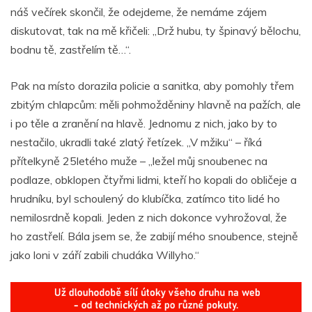
náš večírek skončil, že odejdeme, že nemáme zájem
diskutovat, tak na mě křičeli: „Drž hubu, ty špinavý bělochu,
bodnu tě, zastřelím tě…“.
Pak na místo dorazila policie a sanitka, aby pomohly třem
zbitým chlapcům: měli pohmožděniny hlavně na pažích, ale
i po těle a zranění na hlavě. Jednomu z nich, jako by to
nestačilo, ukradli také zlatý řetízek. „V mžiku“ – říká
přítelkyně 25letého muže – „ležel můj snoubenec na
podlaze, obklopen čtyřmi lidmi, kteří ho kopali do obličeje a
hrudníku, byl schoulený do klubíčka, zatímco tito lidé ho
nemilosrdně kopali. Jeden z nich dokonce vyhrožoval, že
ho zastřelí. Bála jsem se, že zabijí mého snoubence, stejně
jako loni v září zabili chudáka Willyho.“