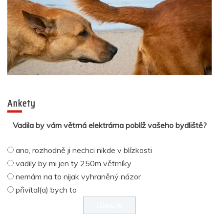
Ankety
Vadila by vám větrná elektrárna poblíž vašeho bydliště?
ano, rozhodně ji nechci nikde v blízkosti
vadily by mi jen ty 250m větrníky
nemám na to nijak vyhraněný názor
přivítal(a) bych to