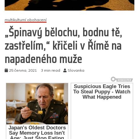
multikulturní obohacení
„Špinavý bělochu, bodnu tě,
zastřelím,“ křičeli v Římě na
napadeného muže
25 června, 2021
3 min read
Slovanka