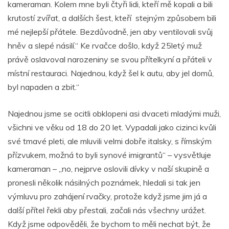
kameraman. Kolem mne byli čtyři lidi, kteří mě kopali a bili
krutostí zvířat, a dalších šest, kteří stejným způsobem bili
mé nejlepší přátele. Bezdůvodně, jen aby ventilovali svůj
hněv a slepé násilí.“ Ke rvačce došlo, když 25letý muž
právě oslavoval narozeniny se svou přítelkyní a přáteli v
místní restauraci. Najednou, když šel k autu, aby jel domů,
byl napaden a zbit.“
Najednou jsme se ocitli obklopeni asi dvaceti mladými muži,
všichni ve věku od 18 do 20 let. Vypadali jako cizinci kvůli
své tmavé pleti, ale mluvili velmi dobře italsky, s římským
přízvukem, možná to byli synové imigrantů“ – vysvětluje
kameraman – „no, nejprve oslovili dívky v naší skupině a
pronesli několik násilných poznámek, hledali si tak jen
výmluvu pro zahájení rvačky, protože když jsme jim já a
další přítel řekli aby přestali, začali nás všechny urážet.
Když jsme odpověděli, že bychom to měli nechat být, že