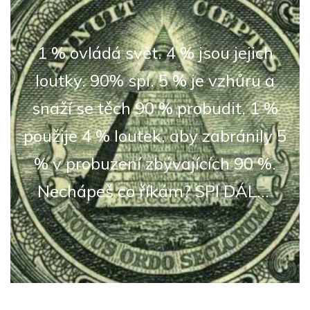
1 % ovládá svět. 4 % jsou jejich
loutky. 90% spí. 5 % je vzhůru a
snaží se těch 90 % probudit. 1 %
použije 4 % loutek, aby zabránily 5
% v probuzení zbývajících 90 %.
Nechápeš co říkám? SPI DÁL...