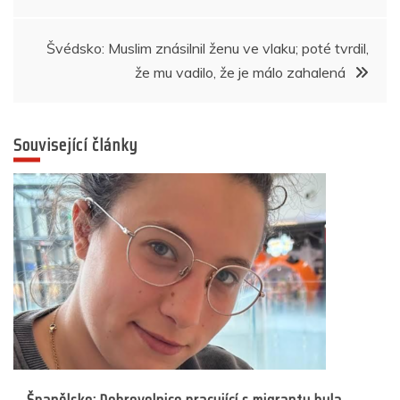
pro
o
p
er
k
příspěvek
Švédsko: Muslim znásilnil ženu ve vlaku; poté tvrdil,
že mu vadilo, že je málo zahalená
Související články
Španělsko: Dobrovolnice pracující s migranty byla