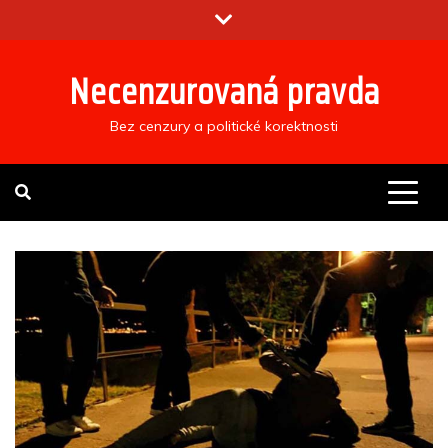
Skip
to
content
Necenzurovaná pravda
Bez cenzury a politické korektnosti