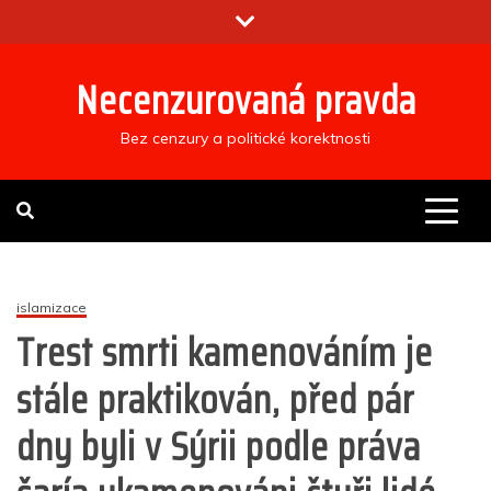
Skip
to
content
Necenzurovaná pravda
Bez cenzury a politické korektnosti
islamizace
Trest smrti kamenováním je
stále praktikován, před pár
dny byli v Sýrii podle práva