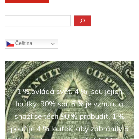
Hledat
Čeština‎
1 % ovládá svět. 4 % jsou jejich
loutky. 90% spí. 5 % je vzhůru a
snaží se těch 90 % probudit. 1 %
použije 4 % loutek, aby zabránily 5