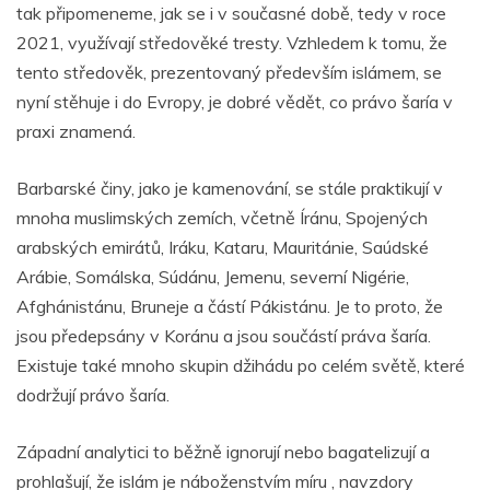
o
p
g
n
m
tak připomeneme, jak se i v současné době, tedy v roce
o
p
er
2021, využívají středověké tresty. Vzhledem k tomu, že
tento středověk, prezentovaný především islámem, se
k
nyní stěhuje i do Evropy, je dobré vědět, co právo šaría v
praxi znamená.
Barbarské činy, jako je kamenování, se stále praktikují v
mnoha muslimských zemích, včetně Íránu, Spojených
arabských emirátů, Iráku, Kataru, Mauritánie, Saúdské
Arábie, Somálska, Súdánu, Jemenu, severní Nigérie,
Afghánistánu, Bruneje a částí Pákistánu. Je to proto, že
jsou předepsány v Koránu a jsou součástí práva šaría.
Existuje také mnoho skupin džihádu po celém světě, které
dodržují právo šaría.
Západní analytici to běžně ignorují nebo bagatelizují a
prohlašují, že islám je náboženstvím míru , navzdory