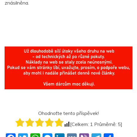
znásilněna.
Ohodnoťte tento příspěvek!
[Celkem:
1
Průměrně:
5
]