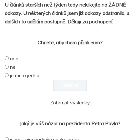
U článků starších než týden tedy neklikejte na ŽÁDNÉ
odkazy. U některých článků jsem již odkazy odstranila, u
dalších to udělám postupně. Děkuji za pochopení.
Chcete, abychom přijali euro?
ano
ne
je mi to jedno
Zobrazit výsledky
Jaký je váš názor na prezidenta Petra Pavla?
jsem s ním nadmíru spokojen(a)