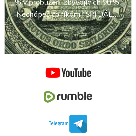
% v probuzení zbývajících 90 %.
Nechápeš co říkám? SPI DÁL...