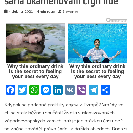
šaría ukamenováni čtyři lidé
4 dubna, 2021
4 min read
Slovanka
F
T
W
M
Li
V
Vi
T
S
a
w
h
e
n
K
b
el
h
Kdypak se podobné praktiky objeví v Evropě? Vraždy ze
c
itt
at
ss
k
er
e
ar
cti se staly běžnou součástí života v islamizovaných
e
er
s
e
e
gr
e
západoevropských zemích, pak je jen otázkou času, než
b
A
n
dI
a
se začne zavádět právo šaría i v dalších ohledech. Dnes si