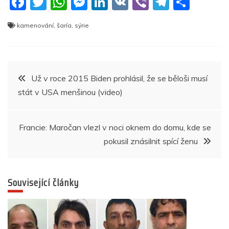
F
T
W
M
Li
V
Vi
T
S
a
w
h
e
n
K
b
el
h
kamenování
,
šaría
,
sýrie
c
itt
at
ss
k
er
e
ar
e
er
s
e
e
gr
e
b
A
n
dI
a
Navigace
Už v roce 2015 Biden prohlásil, že se běloši musí
o
p
g
n
m
stát v USA menšinou (video)
pro
o
p
er
k
příspěvek
Francie: Maročan vlezl v noci oknem do domu, kde se
pokusil znásilnit spící ženu
Související články