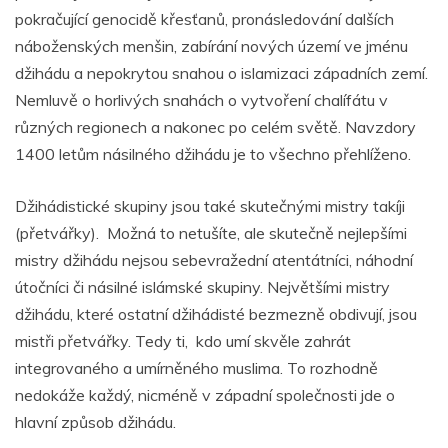
pokračující genocidě křesťanů, pronásledování dalších
náboženských menšin, zabírání nových území ve jménu
džihádu a nepokrytou snahou o islamizaci západních zemí.
Nemluvě o horlivých snahách o vytvoření chalífátu v
různých regionech a nakonec po celém světě. Navzdory
1400 letům násilného džihádu je to všechno přehlíženo.
Džihádistické skupiny jsou také skutečnými mistry takíji
(přetvářky). Možná to netušíte, ale skutečně nejlepšími
mistry džihádu nejsou sebevražední atentátníci, náhodní
útočníci či násilné islámské skupiny. Největšími mistry
džihádu, které ostatní džihádisté bezmezně obdivují, jsou
mistři přetvářky. Tedy ti, kdo umí skvěle zahrát
integrovaného a umírněného muslima. To rozhodně
nedokáže každý, nicméně v západní společnosti jde o
hlavní způsob džihádu.