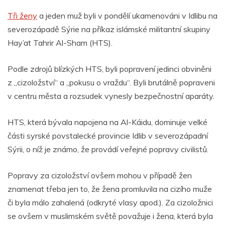
Tři ženy
a jeden muž byli v pondělí ukamenováni v Idlibu na
severozápadě Sýrie na příkaz islámské militantní skupiny
Hay’at Tahrir Al-Sham (HTS).
Podle zdrojů blízkých HTS, byli popravení jedinci obviněni
z „cizoložství“ a „pokusu o vraždu“. Byli brutálně popraveni
v centru města a rozsudek vynesly bezpečnostní aparáty.
HTS, která bývala napojena na Al-Káidu, dominuje velké
části syrské povstalecké provincie Idlib v severozápadní
Sýrii, o níž je známo, že provádí veřejné popravy civilistů.
Popravy za cizoložství ovšem mohou v případě žen
znamenat třeba jen to, že žena promluvila na cizího muže
či byla málo zahalená (odkryté vlasy apod.). Za cizoložnici
se ovšem v muslimském světě považuje i žena, která byla