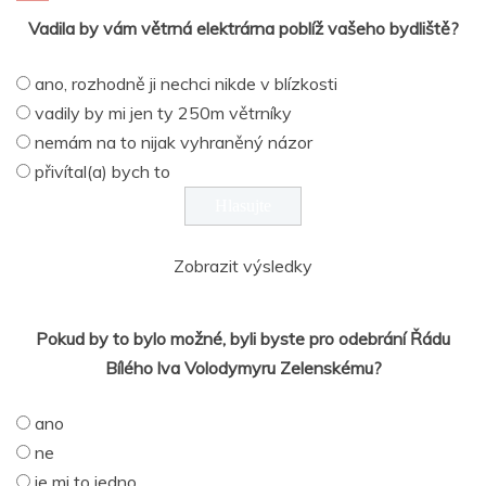
Vadila by vám větrná elektrárna poblíž vašeho bydliště?
ano, rozhodně ji nechci nikde v blízkosti
vadily by mi jen ty 250m větrníky
nemám na to nijak vyhraněný názor
přivítal(a) bych to
Zobrazit výsledky
Pokud by to bylo možné, byli byste pro odebrání Řádu
Bílého lva Volodymyru Zelenskému?
ano
ne
je mi to jedno