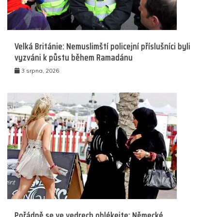
Velká Británie: Nemuslimští policejní příslušníci byli
vyzváni k půstu během Ramadánu
3 srpna, 2026
Pořádně se ve vedrech oblékejte: Německé