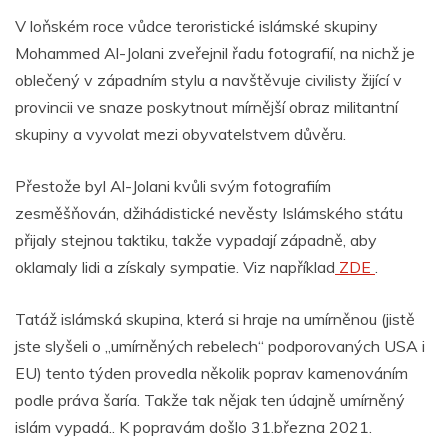
V loňském roce vůdce teroristické islámské skupiny
Mohammed Al-Jolani zveřejnil řadu fotografií, na nichž je
oblečený v západním stylu a navštěvuje civilisty žijící v
provincii ve snaze poskytnout mírnější obraz militantní
skupiny a vyvolat mezi obyvatelstvem důvěru.
Přestože byl Al-Jolani kvůli svým fotografiím
zesměšňován, džihádistické nevěsty Islámského státu
přijaly stejnou taktiku, takže vypadají západně, aby
oklamaly lidi a získaly sympatie. Viz například
ZDE
.
Tatáž islámská skupina, která si hraje na umírněnou (jistě
jste slyšeli o „umírněných rebelech“ podporovaných USA i
EU) tento týden provedla několik poprav kamenováním
podle práva šaría. Takže tak nějak ten údajně umírněný
islám vypadá.. K popravám došlo 31.března 2021.