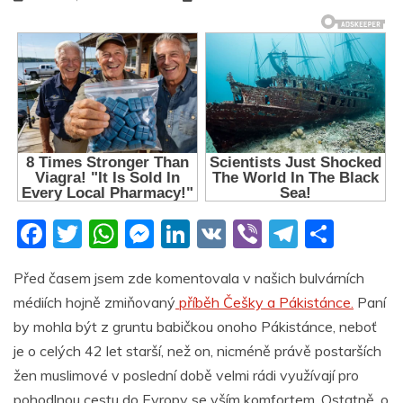
F
T
W
M
Li
V
Vi
T
S
a
w
h
e
n
K
b
el
h
Před časem jsem zde komentovala v našich bulvárních
c
itt
at
ss
k
er
e
ar
médiích hojně zmiňovaný
příběh Češky a Pákistánce.
Paní
e
er
s
e
e
gr
e
by mohla být z gruntu babičkou onoho Pákistánce, neboť
b
A
n
dI
a
je o celých 42 let starší, než on, nicméně právě postarších
o
p
g
n
m
žen muslimové v poslední době velmi rádi využívají pro
pohodlnou cestu do Evropy se vším komfortem. Ostatně, o