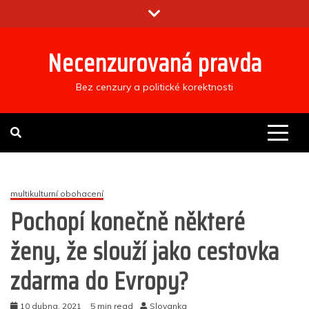
Skip
to
content
Necenzurovaná pravda
Bez cenzury a politické korektnosti
multikulturní obohacení
Pochopí konečně některé
ženy, že slouží jako cestovka
zdarma do Evropy?
10 dubna, 2021
5 min read
Slovanka