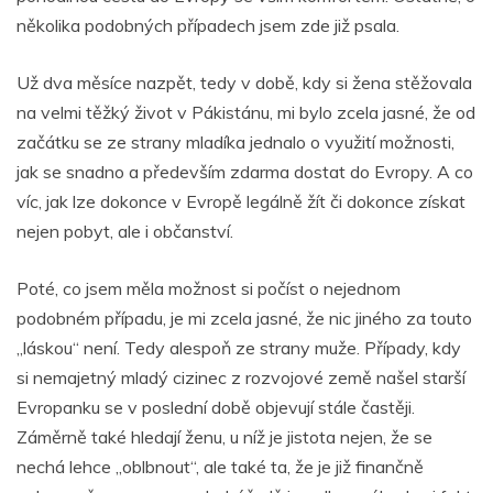
o
p
er
několika podobných případech jsem zde již psala.
k
Už dva měsíce nazpět, tedy v době, kdy si žena stěžovala
na velmi těžký život v Pákistánu, mi bylo zcela jasné, že od
začátku se ze strany mladíka jednalo o využití možnosti,
jak se snadno a především zdarma dostat do Evropy. A co
víc, jak lze dokonce v Evropě legálně žít či dokonce získat
nejen pobyt, ale i občanství.
Poté, co jsem měla možnost si počíst o nejednom
podobném případu, je mi zcela jasné, že nic jiného za touto
„láskou“ není. Tedy alespoň ze strany muže. Případy, kdy
si nemajetný mladý cizinec z rozvojové země našel starší
Evropanku se v poslední době objevují stále častěji.
Záměrně také hledají ženu, u níž je jistota nejen, že se
nechá lehce „oblbnout“, ale také ta, že je již finančně