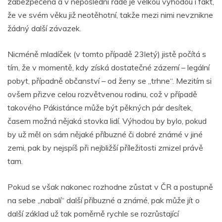
zabezpečena a v neposlední řadě je velkou výhodou i fakt,
že ve svém věku již neotěhotní, takže mezi nimi nevznikne
žádný další závazek.
Nicméně mladíček (v tomto případě 23letý) jistě počítá s
tím, že v momentě, kdy získá dostatečné zázemí – legální
pobyt, případně občanství – od ženy se „trhne“. Mezitím si
ovšem přizve celou rozvětvenou rodinu, což v případě
takového Pákistánce může být pěkných pár desítek,
časem možná nějaká stovka lidí. Výhodou by bylo, pokud
by už měl on sám nějaké příbuzné či dobré známé v jiné
zemi, pak by nejspíš při nejbližší příležitosti zmizel právě
tam.
Pokud se však nakonec rozhodne zůstat v ČR a postupně
na sebe „nabalí“ další příbuzné a známé, pak může jít o
další základ už tak poměrně rychle se rozrůstající