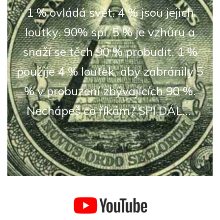
1 % ovládá svět. 4 % jsou jejich
loutky. 90% spí. 5 % je vzhůru a
snaží se těch 90 % probudit. 1 %
použije 4 % loutek, aby zabránily 5
% v probuzení zbývajících 90 %.
Nechápeš co říkám? SPI DÁL...