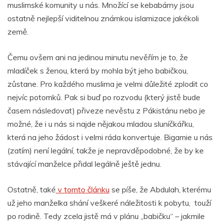
muslimské komunity u nás. Množící se kebabárny jsou
ostatně nejlepší viditelnou známkou islamizace jakékoli
země.
Čemu ovšem ani na jedinou minutu nevěřím je to, že
mladíček s ženou, která by mohla být jeho babičkou,
zůstane. Pro každého muslima je velmi důležité zplodit co
nejvíc potomků. Pak si buď po rozvodu (který jistě bude
časem následovat) přiveze nevěstu z Pákistánu nebo je
možné, že i u nás si najde nějakou mladou sluníčkářku,
která na jeho žádost i velmi ráda konvertuje. Bigamie u nás
(zatím) není legální, takže je nepravděpodobné, že by ke
stávající manželce přidal legálně ještě jednu.
Ostatně, také
v tomto článku
se píše, že Abdulah, kterému
už jeho manželka shání veškeré náležitosti k pobytu, touží
po rodině. Tedy zcela jistě má v plánu „babičku“ – jakmile