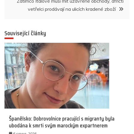
příspěvek
Zatímco Italové musí mít uzavřené obchody, afričtí
vetřelci prodávají na ulicích kradené zboží
Související články
Španělsko: Dobrovolnice pracující s migranty byla
ubodána k smrti svým marockým expartnerem
6 srpna, 2026