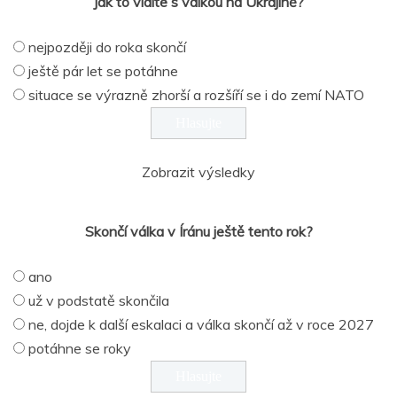
Jak to vidíte s válkou na Ukrajině?
nejpozději do roka skončí
ještě pár let se potáhne
situace se výrazně zhorší a rozšíří se i do zemí NATO
Zobrazit výsledky
Skončí válka v Íránu ještě tento rok?
ano
už v podstatě skončila
ne, dojde k další eskalaci a válka skončí až v roce 2027
potáhne se roky