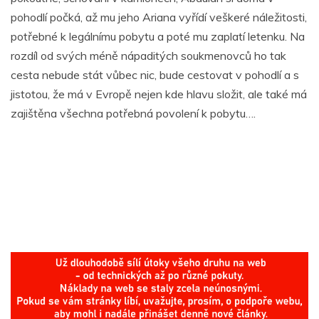
pohodlí počká, až mu jeho Ariana vyřídí veškeré náležitosti,
potřebné k legálnímu pobytu a poté mu zaplatí letenku. Na
rozdíl od svých méně nápaditých soukmenovců ho tak
cesta nebude stát vůbec nic, bude cestovat v pohodlí a s
jistotou, že má v Evropě nejen kde hlavu složit, ale také má
zajištěna všechna potřebná povolení k pobytu….