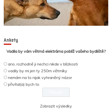
Ankety
Vadila by vám větrná elektrárna poblíž vašeho bydliště?
ano, rozhodně ji nechci nikde v blízkosti
vadily by mi jen ty 250m větrníky
nemám na to nijak vyhraněný názor
přivítal(a) bych to
Zobrazit výsledky