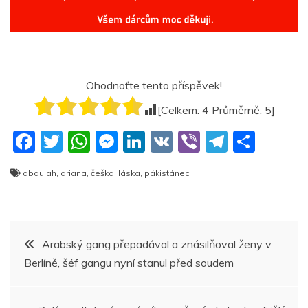
Ohodnoťte tento příspěvek!
[Celkem:
4
Průměrně:
5
]
F
T
W
M
Li
V
Vi
T
S
a
w
h
e
n
K
b
el
h
abdulah
,
ariana
,
češka
,
láska
,
pákistánec
c
itt
at
ss
k
er
e
ar
e
er
s
e
e
gr
e
b
A
n
dI
a
Navigace
Arabský gang přepadával a znásilňoval ženy v
o
p
g
n
m
Berlíně, šéf gangu nyní stanul před soudem
pro
o
p
er
k