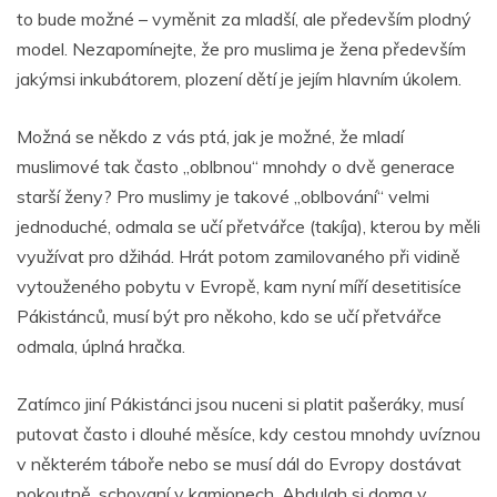
to bude možné – vyměnit za mladší, ale především plodný
model. Nezapomínejte, že pro muslima je žena především
jakýmsi inkubátorem, plození dětí je jejím hlavním úkolem.
Možná se někdo z vás ptá, jak je možné, že mladí
muslimové tak často „oblbnou“ mnohdy o dvě generace
starší ženy? Pro muslimy je takové „oblbování“ velmi
jednoduché, odmala se učí přetvářce (takíja), kterou by měli
využívat pro džihád. Hrát potom zamilovaného při vidině
vytouženého pobytu v Evropě, kam nyní míří desetitisíce
Pákistánců, musí být pro někoho, kdo se učí přetvářce
odmala, úplná hračka.
Zatímco jiní Pákistánci jsou nuceni si platit pašeráky, musí
putovat často i dlouhé měsíce, kdy cestou mnohdy uvíznou
v některém táboře nebo se musí dál do Evropy dostávat
pokoutně, schovaní v kamionech, Abdulah si doma v