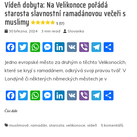
k
v
Vídeň dobyta: Na Velikonoce pořádá
němž
starosta slavnostní ramadánovou večeři s
vyhlásil
muslimy
Velikonoce
5 (17)
za
30 března, 2024
3 min read
Slovanka
„Den
viditelnosti
F
T
W
M
Li
V
Vi
T
S
transgenderu“
a
w
h
e
n
K
b
el
h
4.8
Jedno evropské město za druhým o těchto Velikonocích,
(12)
c
itt
at
ss
k
er
e
ar
které se kryjí s ramadánem, odkrývá svoji pravou tvář. V
e
er
s
e
e
gr
e
Londýně či některých německých městech je v
b
A
n
dI
a
F
T
W
M
Li
V
Vi
T
S
o
p
g
n
m
a
w
h
e
n
K
b
el
h
o
p
er
Číst dále
c
itt
at
ss
k
er
e
ar
k
e
er
s
e
e
gr
e
u
muslimové
,
ramadán
,
starosta
,
velikonoce
,
vídeň
5 komentářů
b
A
n
dI
a
textu