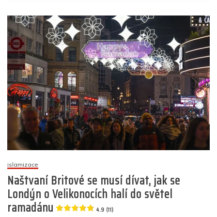
s
o
p
g
n
m
názve
Vídeň
o
p
er
dobyta:
k
Na
Velikon
pořádá
starost
slavnos
ramadá
večeři
s
muslim
5
(17)
islamizace
Naštvaní Britové se musí dívat, jak se
Londýn o Velikonocích halí do světel
ramadánu
4.9 (11)