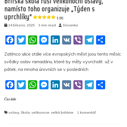
Britská škola ruší velikonoční oslavy,
(15)
namísto toho organizuje „Týden s
uprchlíky“
5 (9)
24 března, 2025
3 min read
Slovanka
F
T
W
M
Li
V
Vi
T
S
a
w
h
e
n
K
b
el
h
Zatímco ulice stále více evropských měst jsou tento měsíc
c
itt
at
ss
k
er
e
ar
svědky oslav ramadánu, které by měly vyvrcholit už v
e
er
s
e
e
gr
e
pátek, na mnoha úrovních se v posledních
b
A
n
dI
a
F
T
W
M
Li
V
Vi
T
S
o
p
g
n
m
a
w
h
e
n
K
b
el
h
o
p
er
Číst dále
c
itt
at
ss
k
er
e
ar
k
e
er
s
e
e
gr
e
u
oslavy
,
škola
,
velikonoce
,
velká británie
1 komentář
b
A
n
dI
a
textu
s