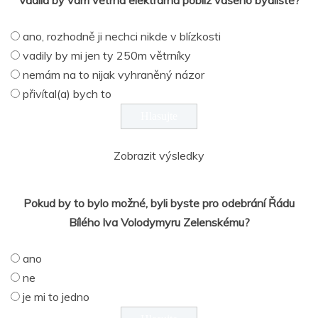
Vadila by vám větrná elektrárna poblíž vašeho bydliště?
ano, rozhodně ji nechci nikde v blízkosti
vadily by mi jen ty 250m větrníky
nemám na to nijak vyhraněný názor
přivítal(a) bych to
Zobrazit výsledky
Pokud by to bylo možné, byli byste pro odebrání Řádu
Bílého lva Volodymyru Zelenskému?
ano
ne
je mi to jedno