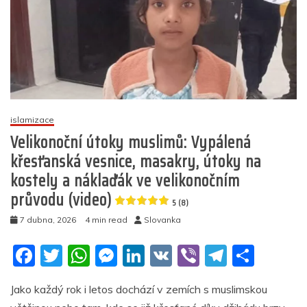
islamizace
Velikonoční útoky muslimů: Vypálená
křesťanská vesnice, masakry, útoky na
kostely a náklaďák ve velikonočním
průvodu (video)
5 (8)
7 dubna, 2026
4 min read
Slovanka
F
T
W
M
Li
V
Vi
T
S
a
w
h
e
n
K
b
el
h
Jako každý rok i letos dochází v zemích s muslimskou
c
itt
at
ss
k
er
e
ar