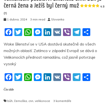
černá žena a Ježíš byl černý muž
4.9
(7)
1 dubna, 2024
3 min read
Slovanka
F
T
W
M
Li
V
Vi
T
S
a
w
h
e
n
K
b
el
h
Woke šílenství se v USA dostává skutečně do všech
c
itt
at
ss
k
er
e
ar
možných oblastí. Zatímco v západní Evropě se dává o
e
er
s
e
e
gr
e
Velikonocích přednost ramadánu, což jasně potvrzuje
b
A
n
dI
a
vysoký
o
p
g
n
m
F
T
W
M
Li
V
Vi
T
S
o
p
er
a
w
h
e
n
K
b
el
h
k
Číst dále
c
itt
at
ss
k
er
e
ar
e
er
s
e
e
gr
e
u
bůh
,
černoška
,
cnn
,
velikonoce
3 komentáře
b
A
n
dI
a
textu