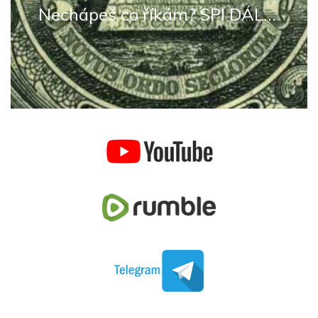
Nechápeš co říkám? SPI DÁL...