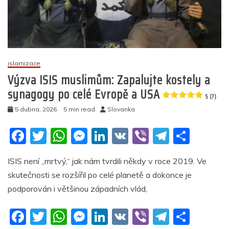
a
náklaďák
ve
velikonočním
průvodu
(video)
islamizace
Výzva ISIS muslimům: Zapalujte kostely a
5
synagogy po celé Evropě a USA
(8)
5 (7)
5 dubna, 2026
5 min read
Slovanka
F
T
W
M
Li
V
Vi
T
S
a
w
h
e
n
K
b
el
h
ISIS není „mrtvý,“ jak nám tvrdili někdy v roce 2019. Ve
c
itt
at
ss
k
er
e
ar
skutečnosti se rozšířil po celé planetě a dokonce je
e
er
s
e
e
gr
e
podporován i většinou západních vlád,
b
A
n
dI
a
F
T
W
M
Li
V
Vi
T
S
o
p
g
n
m