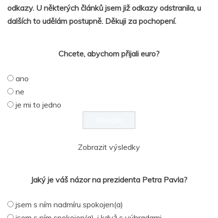
odkazy. U některých článků jsem již odkazy odstranila, u
dalších to udělám postupně. Děkuji za pochopení.
Chcete, abychom přijali euro?
ano
ne
je mi to jedno
Zobrazit výsledky
Jaký je váš názor na prezidenta Petra Pavla?
jsem s ním nadmíru spokojen(a)
jsem s ním spokojen(a), i když s výhradami