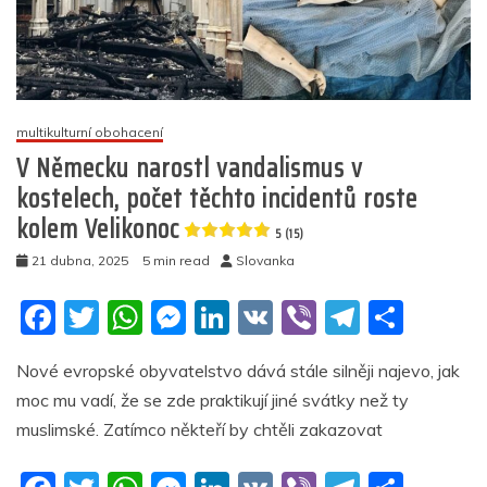
Velikonoce
2026:
Co
se
má
stát?
(video)
multikulturní obohacení
V Německu narostl vandalismus v
4.5
kostelech, počet těchto incidentů roste
(20)
kolem Velikonoc
5 (15)
21 dubna, 2025
5 min read
Slovanka
F
T
W
M
Li
V
Vi
T
S
a
w
h
e
n
K
b
el
h
Nové evropské obyvatelstvo dává stále silněji najevo, jak
c
itt
at
ss
k
er
e
ar
moc mu vadí, že se zde praktikují jiné svátky než ty
e
er
s
e
e
gr
e
muslimské. Zatímco někteří by chtěli zakazovat
b
A
n
dI
a