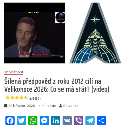
o
p
g
n
m
Muslim
o
p
er
Karel
k
III?
Král
letos
nepronese
žádné
velikonoční
poselství,
ramadán
však
oslavoval
společnost
(video)
Šílená předpověď z roku 2012 cílí na
4.5
Velikonoce 2026: Co se má stát? (video)
(15)
4.5 (20)
28 března, 2026
4 min read
Slovanka
F
T
W
M
Li
V
Vi
T
S