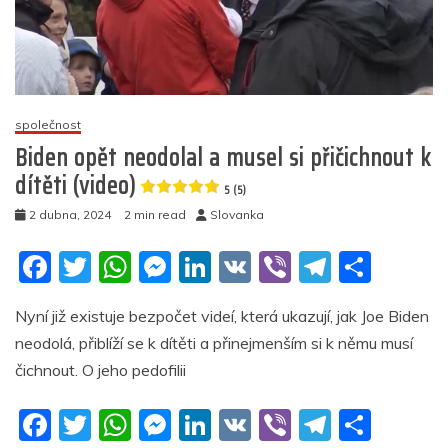
Příměří
do
Velikonoc,
žádné
NATO
pro
společnost
Kyjev
Biden opět neodolal a musel si přičichnout k
dítěti (video)
5
5 (5)
(12)
2 dubna, 2024
2 min read
Slovanka
F
T
W
M
Li
V
Vi
T
S
a
w
h
e
n
K
b
el
h
Nyní již existuje bezpočet videí, která ukazují, jak Joe Biden
c
itt
at
ss
k
er
e
ar
neodolá, přiblíží se k dítěti a přinejmenším si k němu musí
e
er
s
e
e
gr
e
čichnout. O jeho pedofilii
b
A
n
dI
a
F
T
W
M
Li
V
Vi
T
S
o
p
g
n
m