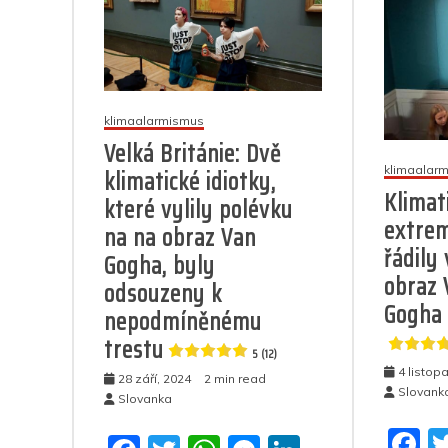
klimaalarmismus
Velká Británie: Dvě
klimaalar
klimatické idiotky,
Klimat
které vylily polévku
extrem
na na obraz Van
řádily 
Gogha, byly
obraz 
odsouzeny k
Gogha 
nepodmíněnému
trestu
5 (12)
4 listop
28 září, 2024
2 min read
Slovank
Slovanka
F