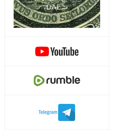
DÁL...