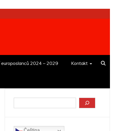
í europoslanců 2024 – 2029
Kontakt
Hledat
Čeština‎