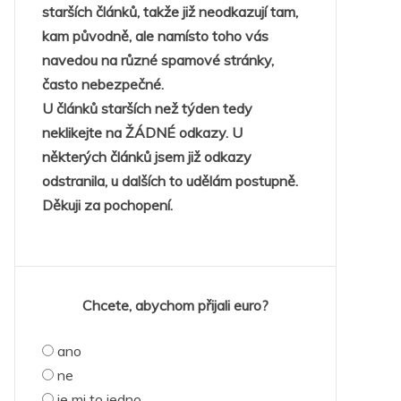
starších článků, takže již neodkazují tam,
kam původně, ale namísto toho vás
navedou na různé spamové stránky,
často nebezpečné.
U článků starších než týden tedy
neklikejte na ŽÁDNÉ odkazy. U
některých článků jsem již odkazy
odstranila, u dalších to udělám postupně.
Děkuji za pochopení.
Chcete, abychom přijali euro?
ano
ne
je mi to jedno