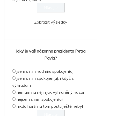
Zobrazit výsledky
Jaký je váš názor na prezidenta Petra
Pavla?
jsem s ním nadmíru spokojen(a)
jsem s ním spokojen(a), i když s
výhradami
nemám na něj nijak vyhraněný názor
nejsem s ním spokojen(a)
nikdo horší na tom postu ještě nebyl