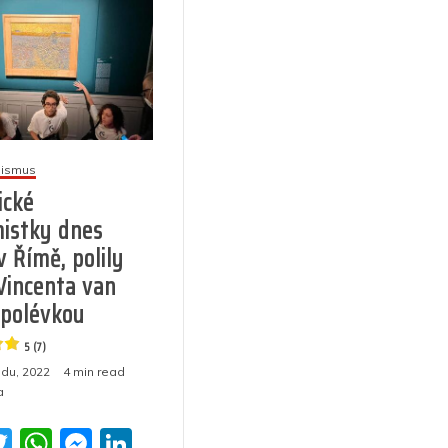
mismus
ické
istky dnes
v Římě, polily
Vincenta van
polévkou
5 (7)
adu, 2022
4 min read
a
T
W
M
Li