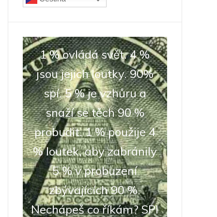
1 % ovládá svět. 4 %
jsou jejich loutky. 90%
spí. 5 % je vzhůru a
snaží se těch 90 %
probudit. 1 % použije 4
% loutek, aby zabránily
5 % v probuzení
zbývajících 90 %.
Nechápeš co říkám? SPI