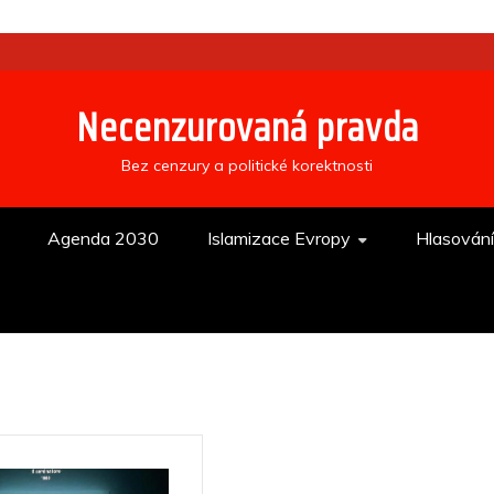
Necenzurovaná pravda
Bez cenzury a politické korektnosti
Agenda 2030
Islamizace Evropy
Hlasován