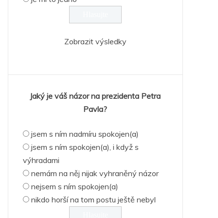
Zobrazit výsledky
Jaký je váš názor na prezidenta Petra
Pavla?
jsem s ním nadmíru spokojen(a)
jsem s ním spokojen(a), i když s
výhradami
nemám na něj nijak vyhraněný názor
nejsem s ním spokojen(a)
nikdo horší na tom postu ještě nebyl