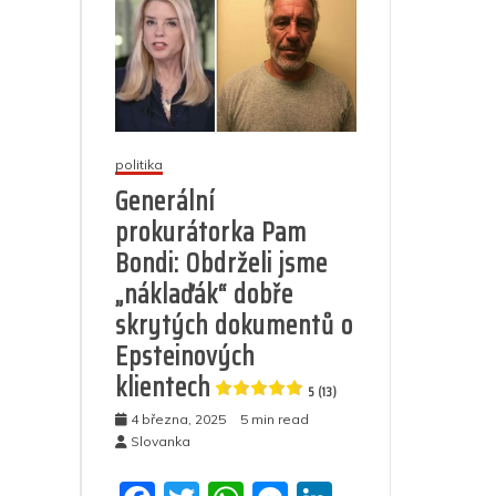
politika
Generální
prokurátorka Pam
Bondi: Obdrželi jsme
„náklaďák“ dobře
skrytých dokumentů o
Epsteinových
klientech
5 (13)
4 března, 2025
5 min read
Slovanka