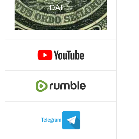
DÁL...