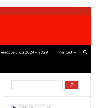
í europoslanců 2024 – 2029
Kontakt
Hledat
Čeština‎