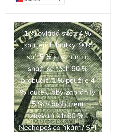
1 % ovládá svět. 4 %
jsou jejich loutky. 90%
spí. 5 % je vzhůru a
snaží se těch 90 %
probudit. 1 % použije 4
% loutek, aby zabránily
5 % v probuzení
zbývajících 90 %.
Nechápeš co říkám? SPI