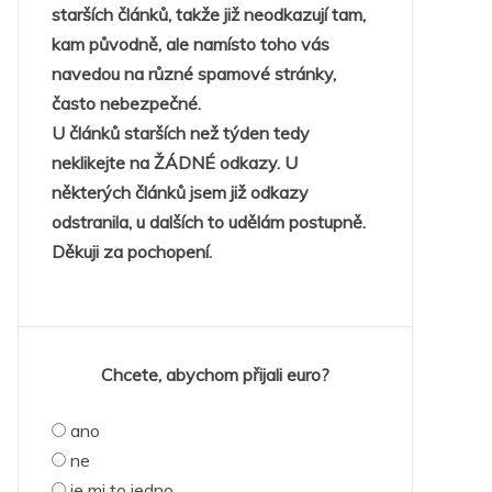
starších článků, takže již neodkazují tam,
kam původně, ale namísto toho vás
navedou na různé spamové stránky,
často nebezpečné.
U článků starších než týden tedy
neklikejte na ŽÁDNÉ odkazy. U
některých článků jsem již odkazy
odstranila, u dalších to udělám postupně.
Děkuji za pochopení.
Chcete, abychom přijali euro?
ano
ne
je mi to jedno