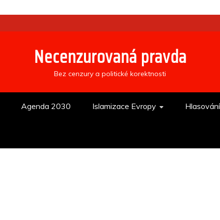
Necenzurovaná pravda
Bez cenzury a politické korektnosti
Agenda 2030
Islamizace Evropy
Hlasován