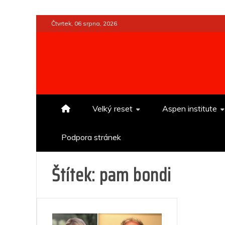
Skip
Čtvrtek, 06 srpna, 2026
to
content
Velký reset
Aspen institute
Podpora stránek
Štítek:
pam bondi