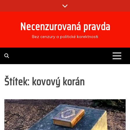
Skip
to
content
Necenzurovaná pravda
Bez cenzury a politické korektnosti
Štítek:
kovový korán