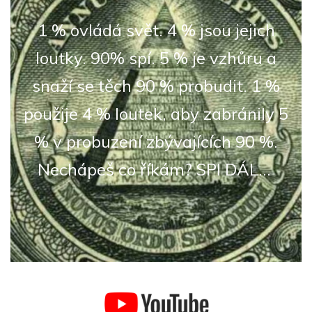
1 % ovládá svět. 4 % jsou jejich
loutky. 90% spí. 5 % je vzhůru a
snaží se těch 90 % probudit. 1 %
použije 4 % loutek, aby zabránily 5
% v probuzení zbývajících 90 %.
Nechápeš co říkám? SPI DÁL...