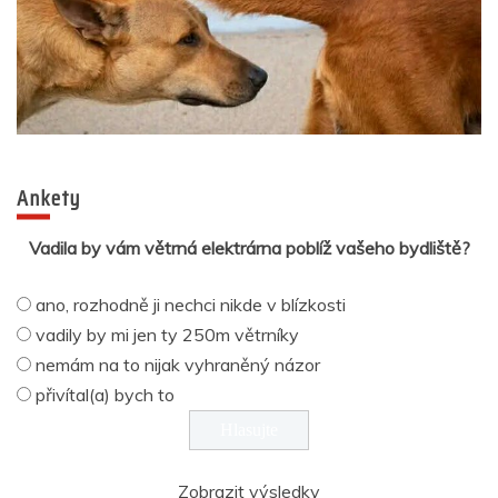
Ankety
Vadila by vám větrná elektrárna poblíž vašeho bydliště?
ano, rozhodně ji nechci nikde v blízkosti
vadily by mi jen ty 250m větrníky
nemám na to nijak vyhraněný názor
přivítal(a) bych to
Zobrazit výsledky