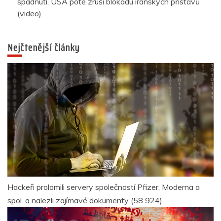
spadnutí, USA poté zruší blokádu íránských přístavů
(video)
Nejčtenější články
Hackeři prolomili servery společností Pfizer, Moderna a
spol. a nalezli zajímavé dokumenty
(58 924)