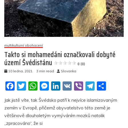
multikulturní obohacení
Takto si mohamedáni označkovali dobyté
území Švédistánu
0 (0)
10 ledna, 2021
3 min read
Slovanka
F
T
W
M
Li
V
Vi
T
S
a
w
h
e
n
K
b
el
h
Jak jistě víte, tak Švédsko patří k nejvíce islamizovaným
c
itt
at
ss
k
er
e
ar
zemím v Evropě, přičemž obyvatelstvo této země je
e
er
s
e
e
gr
e
většinově dlouholetým vymýváním mozků natolik
b
A
n
dI
a
„zpracováno“, že si