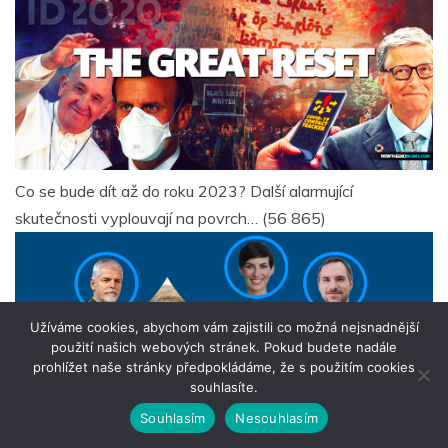
Co se bude dít až do roku 2023? Další alarmující
skutečnosti vyplouvají na povrch…
(56 865)
Užíváme cookies, abychom vám zajistili co možná nejsnadnější
použití našich webových stránek. Pokud budete nadále
prohlížet naše stránky předpokládáme, že s použitím cookies
souhlasíte.
Souhlasím
Nesouhlasím