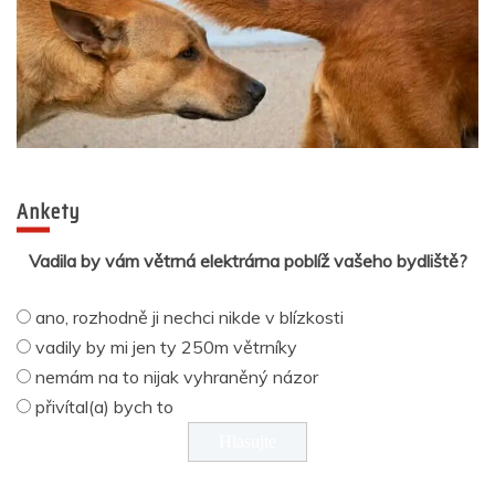
Ankety
Vadila by vám větrná elektrárna poblíž vašeho bydliště?
ano, rozhodně ji nechci nikde v blízkosti
vadily by mi jen ty 250m větrníky
nemám na to nijak vyhraněný názor
přivítal(a) bych to