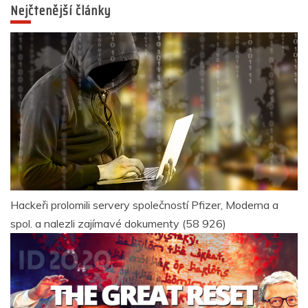
Nejčtenější články
Hackeři prolomili servery společností Pfizer, Moderna a
spol. a nalezli zajímavé dokumenty
(58 926)