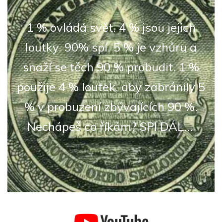
(6)
1 % ovládá svět. 4 % jsou jejich
loutky. 90% spí. 5 % je vzhůru a
snaží se těch 90 % probudit. 1 %
použije 4 % loutek, aby zabránily 5
% v probuzení zbývajících 90 %.
Nechápeš co říkám? SPI DÁL...