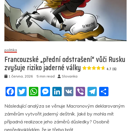
politika
Francouzské „přední odstrašení“ vůči Rusku
zvyšuje riziko jaderné války
4.7 (6)
1 června, 2026
5 min read
Slovanka
F
T
W
M
Li
V
Vi
T
S
a
w
h
e
n
K
b
el
h
Následující analýza se věnuje Macronovým deklarovaným
c
itt
at
ss
k
er
e
ar
záměrům vytvořit jaderný deštník. Jaké by mohla mít
e
er
s
e
e
gr
e
případná realizace jeho záměrů důsledky? Osobně
b
A
n
dI
a
nepředpokládám, že je třeba brát