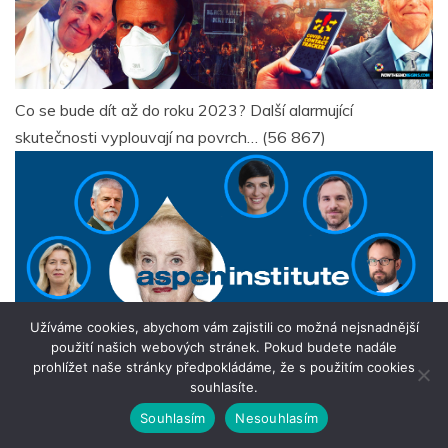
Co se bude dít až do roku 2023? Další alarmující
skutečnosti vyplouvají na povrch…
(56 867)
Užíváme cookies, abychom vám zajistili co možná nejsnadnější
použití našich webových stránek. Pokud budete nadále
prohlížet naše stránky předpokládáme, že s použitím cookies
souhlasíte.
Souhlasím
Nesouhlasím
Aspen institute
(54 806)