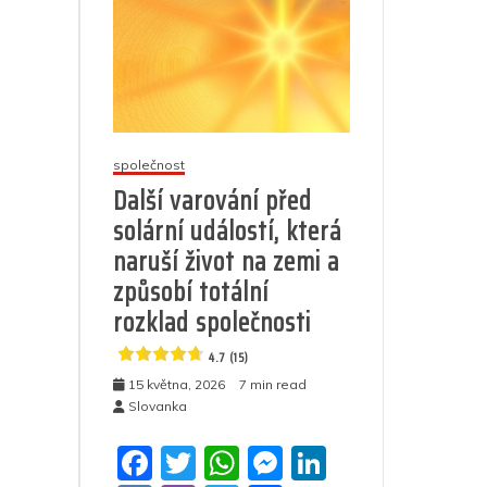
společnost
Další varování před
solární událostí, která
naruší život na zemi a
způsobí totální
rozklad společnosti
4.7 (15)
15 května, 2026
7 min read
Slovanka
F
T
W
M
Li