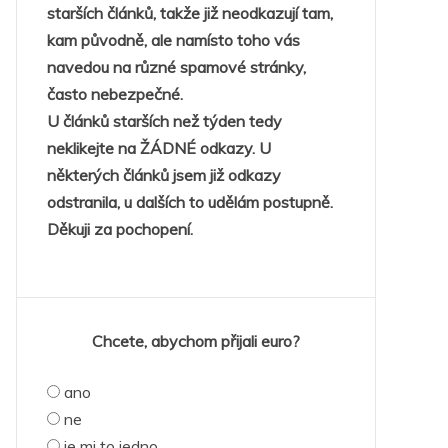
starších článků, takže již neodkazují tam,
kam původně, ale namísto toho vás
navedou na různé spamové stránky,
často nebezpečné.
U článků starších než týden tedy
neklikejte na ŽÁDNÉ odkazy. U
některých článků jsem již odkazy
odstranila, u dalších to udělám postupně.
Děkuji za pochopení.
Chcete, abychom přijali euro?
ano
ne
je mi to jedno