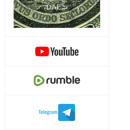
DÁL...