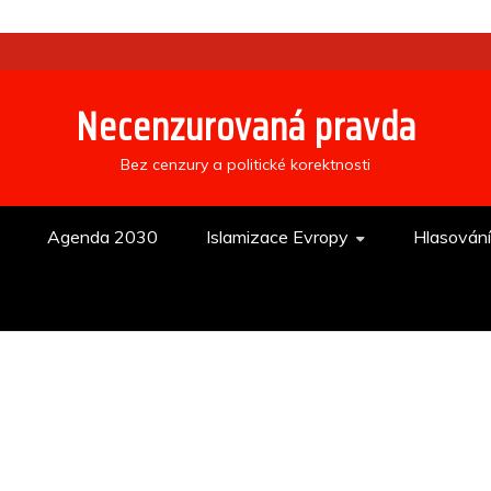
Necenzurovaná pravda
Bez cenzury a politické korektnosti
Agenda 2030
Islamizace Evropy
Hlasován