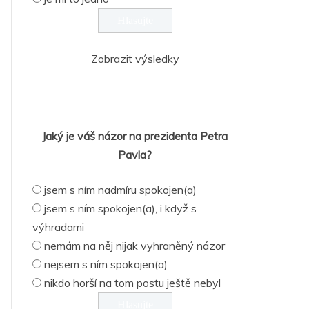
Zobrazit výsledky
Jaký je váš názor na prezidenta Petra
Pavla?
jsem s ním nadmíru spokojen(a)
jsem s ním spokojen(a), i když s
výhradami
nemám na něj nijak vyhraněný názor
nejsem s ním spokojen(a)
nikdo horší na tom postu ještě nebyl