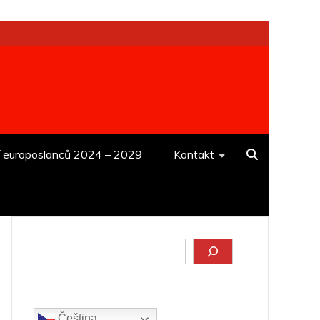
í europoslanců 2024 – 2029
Kontakt
Hledat
Čeština‎