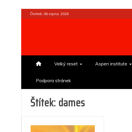
Skip
Čtvrtek, 06 srpna, 2026
to
content
Velký reset
Aspen institute
Podpora stránek
Štítek:
dames