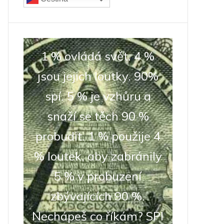
1 % ovládá svět. 4 %
jsou jejich loutky. 90%
spí. 5 % je vzhůru a
snaží se těch 90 %
probudit. 1 % použije 4
% loutek, aby zabránily
5 % v probuzení
zbývajících 90 %.
Nechápeš co říkám? SPI