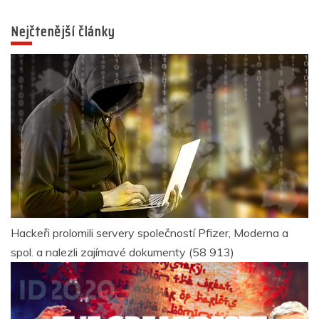
Nejčtenější články
Hackeři prolomili servery společností Pfizer, Moderna a
spol. a nalezli zajímavé dokumenty
(58 913)