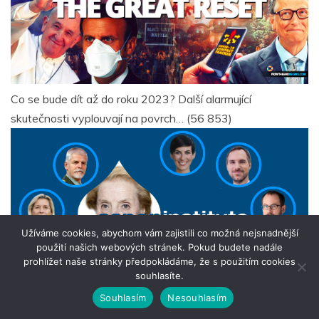
Co se bude dít až do roku 2023? Další alarmující
skutečnosti vyplouvají na povrch…
(56 853)
Užíváme cookies, abychom vám zajistili co možná nejsnadnější
použití našich webových stránek. Pokud budete nadále
prohlížet naše stránky předpokládáme, že s použitím cookies
souhlasíte.
Souhlasím
Nesouhlasím