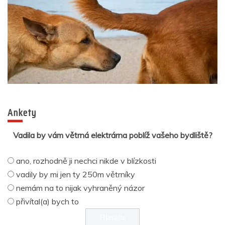
Ankety
Vadila by vám větrná elektrárna poblíž vašeho bydliště?
ano, rozhodně ji nechci nikde v blízkosti
vadily by mi jen ty 250m větrníky
nemám na to nijak vyhraněný názor
přivítal(a) bych to