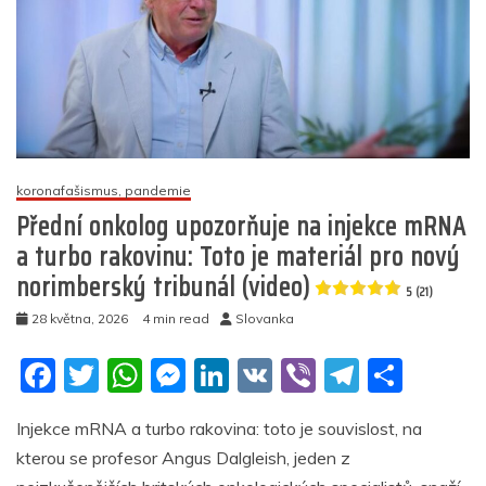
koronafašismus, pandemie
Přední onkolog upozorňuje na injekce mRNA
a turbo rakovinu: Toto je materiál pro nový
norimberský tribunál (video)
5 (21)
28 května, 2026
4 min read
Slovanka
F
T
W
M
Li
V
Vi
T
S
a
w
h
e
n
K
b
el
h
Injekce mRNA a turbo rakovina: toto je souvislost, na
c
itt
at
ss
k
er
e
ar
kterou se profesor Angus Dalgleish, jeden z
e
er
s
e
e
gr
e