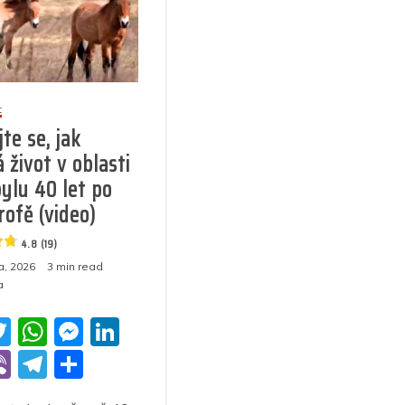
t
te se, jak
 život v oblasti
ylu 40 let po
rofě (video)
4.8 (19)
a, 2026
3 min read
a
T
W
M
Li
w
h
e
n
Vi
T
S
itt
at
ss
k
b
el
h