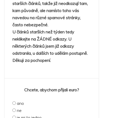
starších článků, takže již neodkazují tam,
kam původně, ale namísto toho vás
navedou na různé spamové stránky,
často nebezpečné.
U článků starších než týden tedy
neklikejte na ŽÁDNÉ odkazy. U
některých článků jsem již odkazy
odstranila, u dalších to udělám postupně.
Děkuji za pochopení.
Chcete, abychom přijali euro?
ano
ne
je mi to jedno