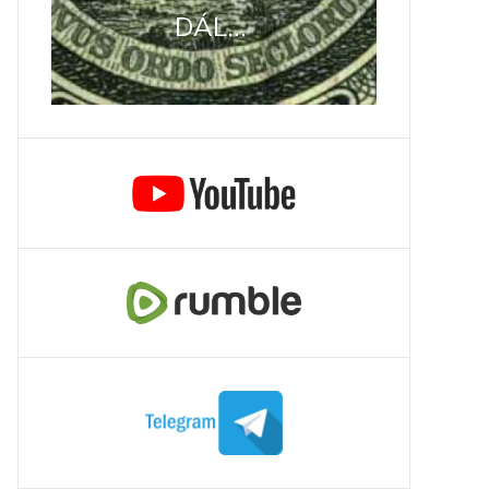
DÁL...