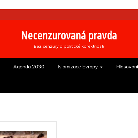
Necenzurovaná pravda
Bez cenzury a politické korektnosti
Agenda 2030
Islamizace Evropy
Hlasován