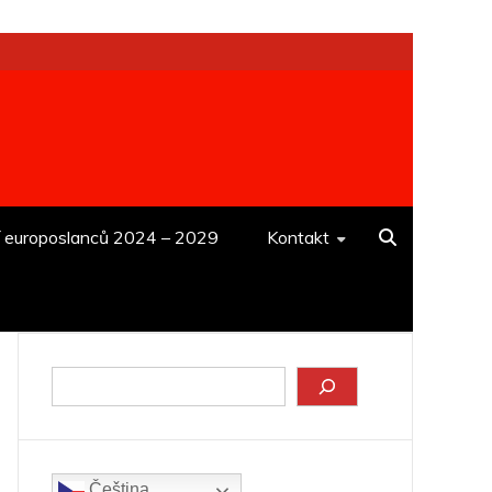
í europoslanců 2024 – 2029
Kontakt
Hledat
Čeština‎