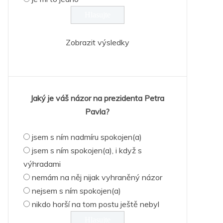
Zobrazit výsledky
Jaký je váš názor na prezidenta Petra
Pavla?
jsem s ním nadmíru spokojen(a)
jsem s ním spokojen(a), i když s
výhradami
nemám na něj nijak vyhraněný názor
nejsem s ním spokojen(a)
nikdo horší na tom postu ještě nebyl