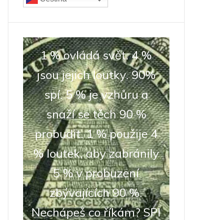
1 % ovládá svět. 4 %
jsou jejich loutky. 90%
spí. 5 % je vzhůru a
snaží se těch 90 %
probudit. 1 % použije 4
% loutek, aby zabránily
5 % v probuzení
zbývajících 90 %.
Nechápeš co říkám? SPI