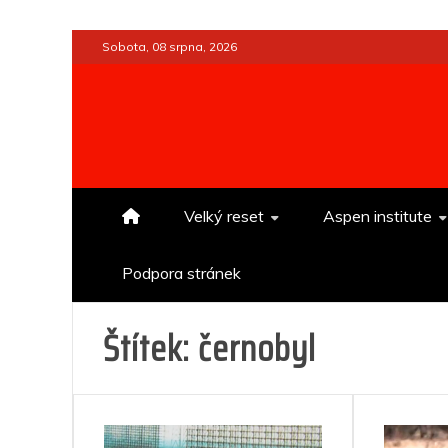
Skip
Sobota, 08 srpna, 2026
to
content
Velký reset
Aspen institute
Podpora stránek
Štítek:
černobyl