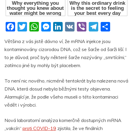
F
T
W
M
Li
V
Vi
T
S
a
w
h
e
n
K
b
el
h
Většina z vás jistě dávno ví, že mRNA injekce jsou
c
itt
at
ss
k
er
e
ar
kontaminovány cizorodou DNA, což se šarže od šarži liší. I
e
er
s
e
e
gr
e
to je důvod, proč byly některé šarže nazývány „smrtícími,“
b
A
n
dI
a
zatímco jiné by mohly být placebem.
o
p
g
n
m
To není nic nového, nicméně tentokrát byla nalezena nová
o
p
er
DNA, která dosud nebyla běžnými testy objevena.
k
Alarmující je, že podle všeho museli o této kontaminaci
vědět i výrobci.
Nová laboratorní analýza komerčně dostupných mRNA
„vakcín“
proti COVID-19
zjistila, že ve finálních