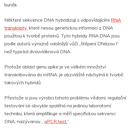
buněk.
Některé sekvence DNA hybridizují s odpovídajícími
RNA
transkripty
, které nesou genetickou informaci z DNA
použitou k tvorbě proteinů. Tyto hybridy RNA:DNA jsou
podle autorů výrazně odolnější vůči „štěpení DNázou I“
než typická dvouvláknová DNA.
Protože oblast genu spike je ve velkém množství
transkribována do mRNA, je obzvláště náchylná k tvorbě
takových hybridů.
Přestože si jsou výrobci tohoto problému vědomi, regulační
testování se obvykle spoléhá na jedinou laboratorní
techniku, která amplifikuje a měří specifickou sekvenci
DNA, nazývanou „
qPCR test.
“