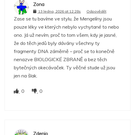
Zona
13 ledna, 2026 at 12:28s
Odpovědět
Zase se tu bavíme ve stylu, že Mengelíny jsou
pouze léky ve kterých nebylo vychytané to nebo
ono. Já už nevím, proč to tom všem, kdy je jasné,
že do těch jedů byly dávány všechny ty
fragmenty DNA záměrně – proč se to konečně
nenazve BIOLOGICKÉ ZBRANĚ a bez těch
bytečných okecávaček. Ty věčné stude už jsou
jen na šlak.
0
0
Zdenio