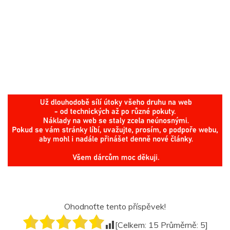
Ohodnoťte tento příspěvek!
[Celkem:
15
Průměrně:
5
]