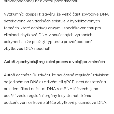
pravděpodobněji než kratší, poznamenali.
Výzkumníci dospěli k závěru, že velká část zbytkové DNA
detekované ve vakcínách existuje v hybridizovaných
formách, které odolávají enzymu specifikovanému pro
eliminaci zbytkové DNA v současných výrobních
pokynech, a že použitý typ testu pravděpodobně
zbytkovou DNA neodhalí.
Autoři zpochybňují regulační proces a volají po změnách
Autoři docházejí k závěru, že současná regulační závislost
na jediném na DNázu citlivém cíli qPCR, není dostatečná
pro identifikaci nečistot DNA v mRNA léčivech. Jeho
použití vedlo regulační orgány k systematickému
podceňování celkové zátěže zbytkové plazmidové DNA.