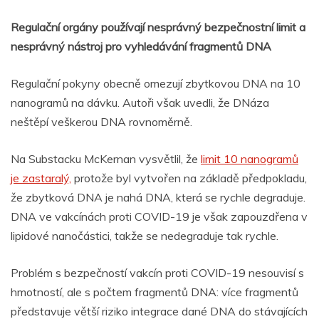
Regulační orgány používají nesprávný bezpečnostní limit a
nesprávný nástroj pro vyhledávání fragmentů DNA
Regulační pokyny obecně omezují zbytkovou DNA na 10
nanogramů na dávku. Autoři však uvedli, že DNáza
neštěpí veškerou DNA rovnoměrně.
Na Substacku McKernan vysvětlil, že
limit 10 nanogramů
je zastaralý,
protože byl vytvořen na základě předpokladu,
že zbytková DNA je nahá DNA, která se rychle degraduje.
DNA ve vakcínách proti COVID-19 je však zapouzdřena v
lipidové nanočástici, takže se nedegraduje tak rychle.
Problém s bezpečností vakcín proti COVID-19 nesouvisí s
hmotností, ale s počtem fragmentů DNA: více fragmentů
představuje větší riziko integrace dané DNA do stávajících