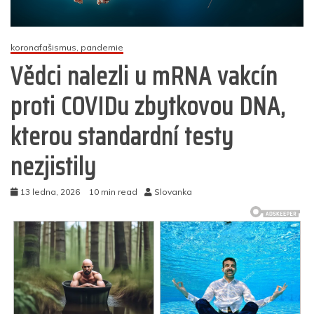
koronafašismus, pandemie
Vědci nalezli u mRNA vakcín
proti COVIDu zbytkovou DNA,
kterou standardní testy
nezjistily
13 ledna, 2026
10 min read
Slovanka