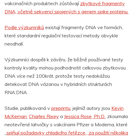
vakcinačních produktech zůstávají
zbytkové fragmenty
DNA, včetně sekvencí spojených s genem spike proteinu.
Podle výzkumníků
existují fragmenty DNA ve formách,
které standardní regulační testovací metody obvykle
neodhalí.
Výzkumníci dospěli k závěru, že běžně používané testy
kontroly kvality mohou podhodnotit celkovou zbytkovou
DNA více než 100krát, protože testy nedokážou
detekovat DNA vázanou v hybridních strukturách
RNA:DNA.
Studie, publikovaná v
preprintu
, jejímiž autory jsou
Kevin
McKernan
,
Charles Rixey
a
Jessica Rose, Ph.D.
, zkoumala
neotevřené lahvičky s vakcínami Pfizer a Moderna, které
„
splňují požadavky chladicího řetězce , za použití několika