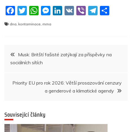
F
T
W
M
Li
V
Vi
T
S
a
w
h
e
n
K
b
el
h
dna
,
kontaminace
,
mrna
c
itt
at
ss
k
er
e
ar
e
er
s
e
e
gr
e
b
A
n
dI
a
Navigace
Musk: Britští fašisté zatýkají za příspěvky na
o
p
g
n
m
sociálních sítích
pro
o
p
er
k
příspěvek
Priority EU pro rok 2026: Větší prosazování cenzury
a genderové a klimatické agendy
Související články