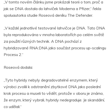
„V tomto novém článku jsme prokázali teorii o tom, proč a
jak se DNA dostala do lahviček Moderna a Pfizer,“ řekla
spoluautorka studie Roseová deníku The Defender.
„V každé jednotlivé testované lahvičce je DNA. Tato DNA
byla reprodukována v mnoha laboratořích po celém světě
za použití různých technik. A DNA pochází z
hybridizované RNA:DNA jako součást procesu up-scalingu
Procesu 2.“
Roseová dodala:
„Tyto hybridy nebyly degradovatelné enzymem, který
výrobci zvolili k odstranění zbytkové DNA jako poslední
krok procesu a museli to vědět, protože v oboru je známo,
že enzym, který vybrali, hybridy nedegraduje. Je skandální,
co udělali.“