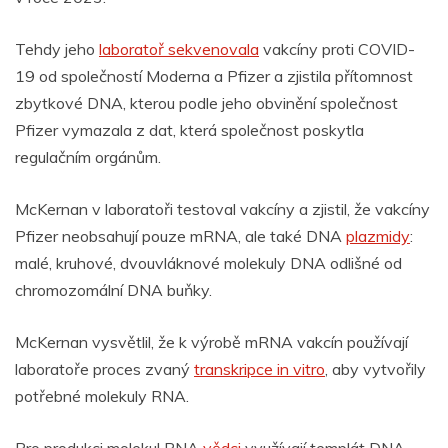
Tehdy jeho
laboratoř sekvenovala
vakcíny proti COVID-
19 od společností Moderna a Pfizer a zjistila přítomnost
zbytkové DNA, kterou podle jeho obvinění společnost
Pfizer vymazala z dat, která společnost poskytla
regulačním orgánům.
McKernan v laboratoři testoval vakcíny a zjistil, že vakcíny
Pfizer neobsahují pouze mRNA, ale také DNA
plazmidy
:
malé, kruhové, dvouvláknové molekuly DNA odlišné od
chromozomální DNA buňky.
McKernan vysvětlil, že k výrobě mRNA vakcín používají
laboratoře proces zvaný
transkripce in vitro
, aby vytvořily
potřebné molekuly RNA.