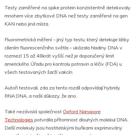
Testy zaměřené na spike protein konzistentně detekovaly
mnohem více zbytkové DNA než testy zaměřené na gen
KAN nebo jiná místa.
Fluorometrická měření – jiný typ testu, který detekuje látky
cílením fluorescenčního světla – ukázala hladiny DNA v
rozmezí 15 až 48krát vyšší, než je doporučený limit
amerického Úřadu pro kontrolu potravin a léčiv (FDA) u
všech testovaných šarží vakcín.
Autoři testovali, zda za tento rozdíl odpovídají hybridy
RNA:DNA, a našli důkazy, že ano.
Také nezávislá společnost
Oxford Nanopore
Technologies
potvrdila přítomnost dlouhých molekul DNA.
Delší molekuly jsou hostitelskými buňkami exprimovány