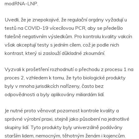
modRNA-LNP.
Uvedli, že je znepokojivé, že regulační orgány vyžadují u
testů na COVID-19 vícecílovou PCR, aby se předešlo
falešně negativním výsledkům. Pro kontrolu kvality vakcín
však akceptují testy s jedním cílem, což je podle nich
kontrast, který si zaslouží důkladné zkoumání.
Vyzvali k prošetření rozhodnutí o přechodu z procesu 1 na
proces 2, vzhledem k tomu, že tyto biologické produkty
byly v mnoha jurisdikcích nařízeny, často bez
odpovědnosti a
byly aplikovány miliardám lidí.
Je nutné proto věnovat pozornost kontrole kvality a
správné výrobní praxi, stejně jako působení na jednotlivé
skupiny lidí.
Tyto produkty byly univerzálně podávány
starším lidem, nemocným, těhotným ženám i kojencům.