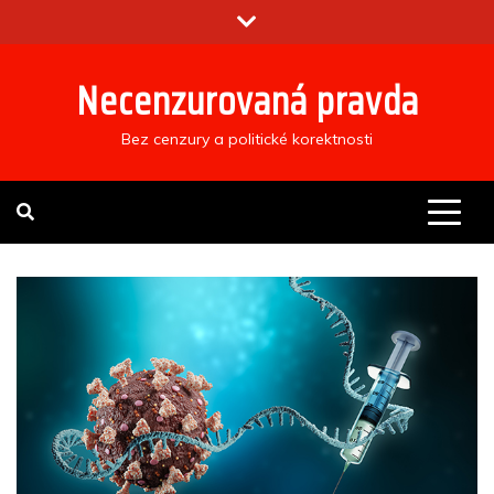
Skip
to
content
Necenzurovaná pravda
Bez cenzury a politické korektnosti