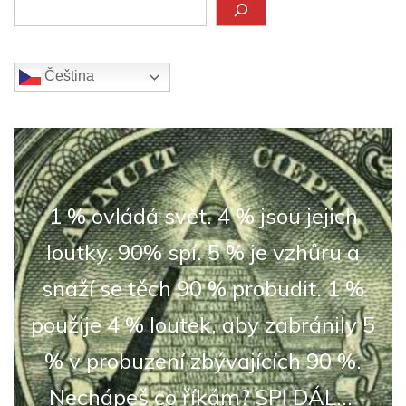
Hledat
Čeština‎
1 % ovládá svět. 4 % jsou jejich
loutky. 90% spí. 5 % je vzhůru a
snaží se těch 90 % probudit. 1 %
použije 4 % loutek, aby zabránily 5
% v probuzení zbývajících 90 %.
Nechápeš co říkám? SPI DÁL...