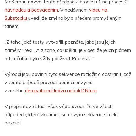
McKernan nazval tento přechod z procesu 1 na proces 2
návnadou a podváděním
. V nedávném
videu na
Substacku
uvedl, že změna byla předem promyšleným
tahem.
„Z toho, jaké testy vytvořili, poznáte, jaké jsou jejich
záměry,“ řekl. „A z toho, co udělali, je vidět, že jejich plánem
od začátku bylo vždy používat Proces 2.“
Výrobci jsou povinni tyto sekvence rozložit a odstranit, což
v tomto případě provedli pomocí enzymu
zvaného
deoxyribonukleáza neboli DNáza
.
V preprintové studii však vědci uvedli, že ve všech
případech, které zkoumali, se enzym sekvence zcela
nezničil.