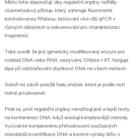
Místo toho doporučují, aby regulační orgány nařídily
vícemetodový přístup, který zahrnuje fluorometrii
kontrolovanou RNázou, testování více cílů qPCR v
různých oblastech a sekvenování pro charakterizaci
fragmentů.
Také uvedli, že jiný geneticky modifikovaný enzym pro
rozklad DNA nebo RNA, nazývaný DNáza I-XT, funguje
lépe při odstraňování zbytkové DNA na všech místech.
Autoři na závěr položili řadu otázek, které je podle nich
nutné prozkoumat.
Ptali se, proč regulační orgány nenařizují jiné a lepší testy
na kontaminaci DNA, když existují komplexnější metody.
Vyzvali ke komplexnímu přehodnocení současných
standardů kvantifikace DNA a kontrol výroby léčiv s