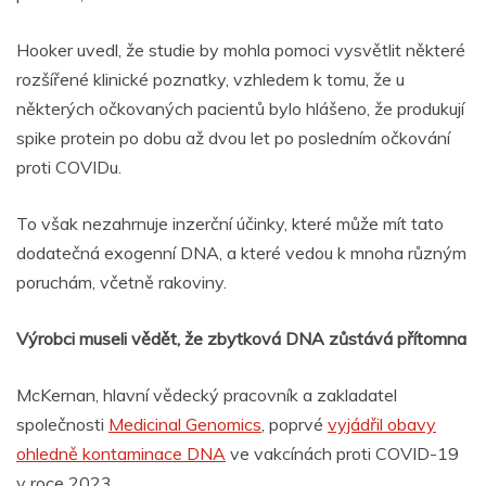
Hooker uvedl, že studie by mohla pomoci vysvětlit některé
rozšířené klinické poznatky, vzhledem k tomu, že u
některých očkovaných pacientů bylo hlášeno, že produkují
spike protein po dobu až dvou let po posledním očkování
proti COVIDu.
To však nezahrnuje inzerční účinky, které může mít tato
dodatečná exogenní DNA, a které vedou k mnoha různým
poruchám, včetně rakoviny.
Výrobci museli vědět, že zbytková DNA zůstává přítomna
McKernan, hlavní vědecký pracovník a zakladatel
společnosti
Medicinal Genomics
, poprvé
vyjádřil obavy
ohledně kontaminace DNA
ve vakcínách proti COVID-19
v roce 2023.