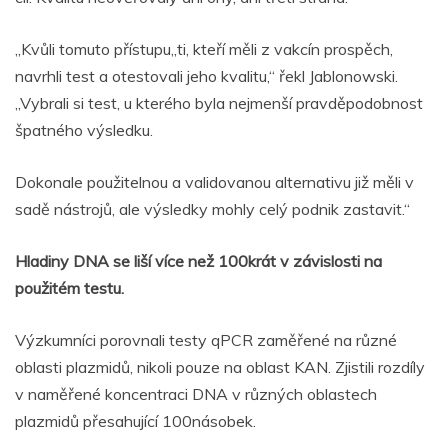
„Kvůli tomuto přístupu„ti, kteří měli z vakcín prospěch,
navrhli test a otestovali jeho kvalitu,“ řekl Jablonowski.
„Vybrali si test, u kterého byla nejmenší pravděpodobnost
špatného výsledku.
Dokonale použitelnou a validovanou alternativu již měli v
sadě nástrojů, ale výsledky mohly celý podnik zastavit.“
Hladiny DNA se liší více než 100krát v závislosti na
použitém testu.
Výzkumníci porovnali testy qPCR zaměřené na různé
oblasti plazmidů, nikoli pouze na oblast KAN. Zjistili rozdíly
v naměřené koncentraci DNA v různých oblastech
plazmidů přesahující 100násobek.