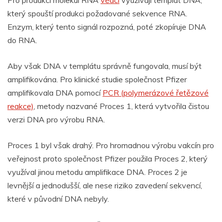
Pro produkci molekul RNA
vědci
využívají templát DNA,
který spouští produkci požadované sekvence RNA.
Enzym, který tento signál rozpozná, poté zkopíruje DNA
do RNA.
Aby však DNA v templátu správně fungovala, musí být
amplifikována. Pro klinické studie společnost Pfizer
amplifikovala DNA pomocí
PCR (polymerázové řetězové
reakce)
, metody nazvané Proces 1, která vytvořila čistou
verzi DNA pro výrobu RNA.
Proces 1 byl však drahý. Pro hromadnou výrobu vakcín pro
veřejnost proto společnost Pfizer použila Proces 2, který
využíval jinou metodu amplifikace DNA. Proces 2 je
levnější a jednodušší, ale nese riziko zavedení sekvencí,
které v původní DNA nebyly.