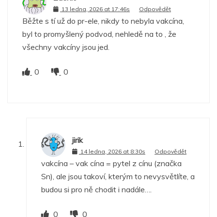
13 ledna, 2026 at 17:46s
Odpovědět
Běžte s tí už do pr-ele, nikdy to nebyla vakcína,
byl to promyšlený podvod, nehledě na to , že
všechny vakcíny jsou jed.
0
0
jirik
14 ledna, 2026 at 8:30s
Odpovědět
vakcína – vak cína = pytel z cínu (značka
Sn), ale jsou takoví, kterým to nevysvětlíte, a
budou si pro ně chodit i nadále….
0
0