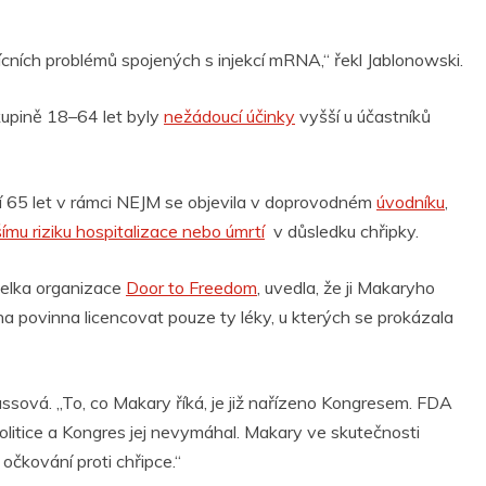
lícních problémů spojených s injekcí mRNA,“ řekl Jablonowski.
kupině 18–64 let byly
nežádoucí účinky
vyšší u účastníků
ší 65 let v rámci NEJM se objevila v doprovodném
úvodníku
,
ímu riziku hospitalizace nebo úmrtí
v důsledku chřipky.
atelka organizace
Door to Freedom
, uvedla, že ji Makaryho
 povinna licencovat pouze ty léky, u kterých se prokázala
assová. „To, co Makary říká, je již nařízeno Kongresem. FDA
olitice a Kongres jej nevymáhal. Makary ve skutečnosti
 očkování proti chřipce.“