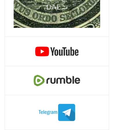
DÁL...