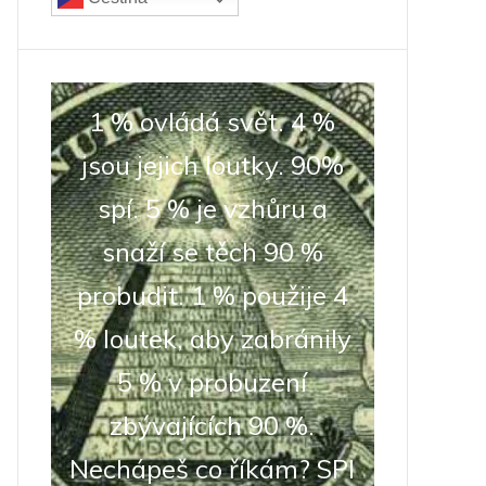
1 % ovládá svět. 4 %
jsou jejich loutky. 90%
spí. 5 % je vzhůru a
snaží se těch 90 %
probudit. 1 % použije 4
% loutek, aby zabránily
5 % v probuzení
zbývajících 90 %.
Nechápeš co říkám? SPI