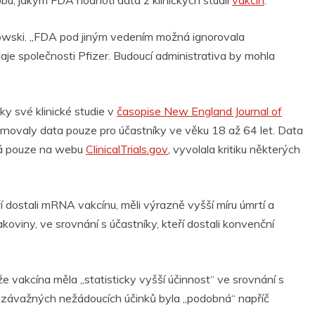
u, jakým FDA hodnotí data z klinických studií
vakcín
.
nowski. „FDA pod jiným vedením možná ignorovala
je společnosti Pfizer. Budoucí administrativa by mohla
ky své klinické studie v
časopise New England Journal of
novaly data pouze pro účastníky ve věku 18 až 64 let. Data
ná pouze na webu
ClinicalTrials.gov
, vyvolala kritiku některých
eří dostali mRNA
vakcínu,
měli výrazně vyšší míru úmrtí a
oviny, ve srovnání s účastníky, kteří dostali konvenční
 že vakcína měla „statisticky vyšší účinnost“ ve srovnání s
t závažných nežádoucích účinků byla „podobná“ napříč