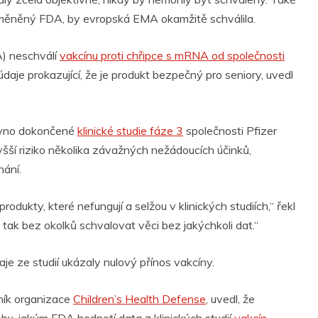
obměněný FDA, by evropská EMA okamžitě schválila.
A) neschválí
vakcínu proti chřipce s mRNA od společnosti
aje prokazující, že je produkt bezpečný pro seniory, uvedl
dávno dokončené
klinické studie fáze 3
společnosti Pfizer
vyšší riziko několika závažných nežádoucích účinků,
hání.
dukty, které nefungují a selžou v klinických studiích,“ řekl
ak bez okolků schvalovat věci bez jakýchkoli dat.“
je ze studií ukázaly nulový přínos vakcíny.
vník organizace
Children’s Health Defense
, uvedl, že