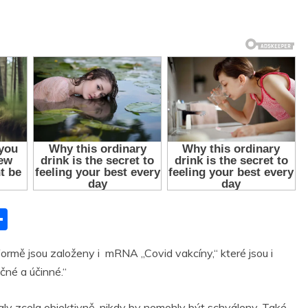
S
h
formě jsou založeny i mRNA „Covid vakcíny,“ které jsou i
ar
né a účinné.“
r
e
ly zcela objektivně, nikdy by nemohly být schváleny. Také