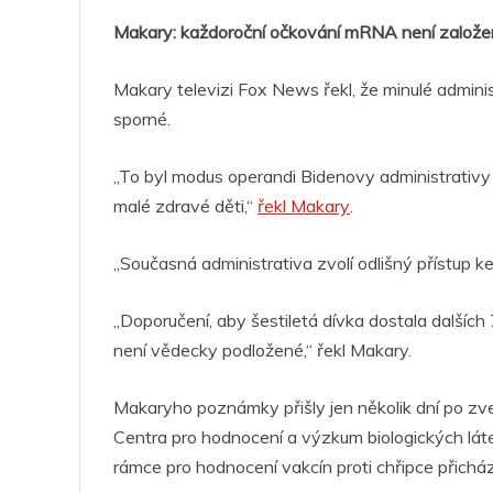
Makary: každoroční očkování mRNA není založe
Makary televizi Fox News řekl, že minulé adminis
sporné.
„To byl modus operandi Bidenovy administrativy
malé zdravé děti,“
řekl Makary
.
„Současná administrativa zvolí odlišný přístup k
„Doporučení, aby šestiletá dívka dostala dalšíc
není vědecky podložené,“ řekl Makary.
Makaryho poznámky přišly jen několik dní po zv
Centra pro hodnocení a výzkum biologických látek
rámce pro hodnocení vakcín proti chřipce přichá