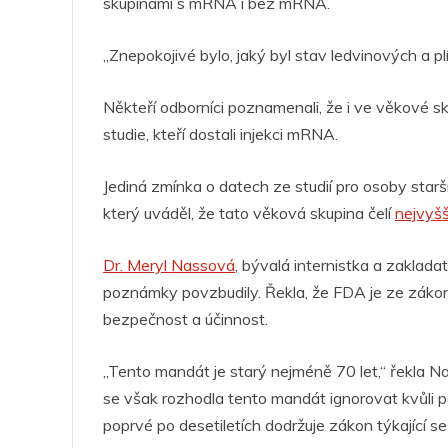
skupinami s mRNA i bez mRNA.
„Znepokojivé bylo, jaký byl stav ledvinových a p
Někteří odborníci poznamenali, že i ve věkové s
studie, kteří dostali injekci mRNA.
Jediná zmínka o datech ze studií pro osoby star
který uváděl, že tato věková skupina čelí
nejvyšš
Dr. Meryl Nassová
, bývalá internistka a zaklad
poznámky povzbudily. Řekla, že FDA je ze zákona
bezpečnost a účinnost.
„Tento mandát je starý nejméně 70 let,“ řekla N
se však rozhodla tento mandát ignorovat kvůli p
poprvé po desetiletích dodržuje zákon týkající se