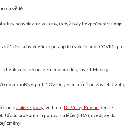
no na vědě
trativy schvalovaly vakcíny, i když byly bezpečnostní údaje
 s věčným schvalováním posilujících vakcín proti COVIDu pro
e schvalování vakcín, zejména pro děti,“ uvedl Makary.
h 70 dávek mRNA proti COVIDu, jednu ročně po zbytek života,
eřejnění
uniklé zprávy
, ve které
Dr. Vinay Prasad
, ředitel
 Úřadu pro kontrolu potravin a léčiv (FDA), uvedl, že do
zejí změny.