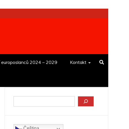
í europoslanců 2024 – 2029
Kontakt
Hledat
Čeština‎