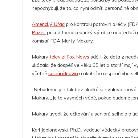
o
p
g
n
m
nepochybuji, že to, co nyní odmítl personálně 
o
p
er
Americký Úřad
pro kontrolu potravin a léčiv (FD
k
Pfizer,
pokud farmaceutický výrobce nepředloží úd
komisař FDA Marty Makary.
Makary
televizi Fox News
sdělil, že data z ne
ukázala, že dospělí ve věku 65 let a starší mají 
včetně
selhání ledvin
a akutního respiračního sel
„Nebudeme jen tak bez okolků schvalovat nové pro
Makary. „Je to výsměch vědě, pokud budeme jen t
Makary uvedl, že očkování u seniorů selhalo a úda
Karl Jablonowski, Ph.D., vedoucí vědecký praco