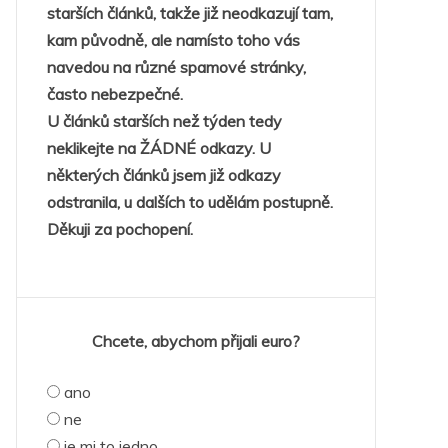
starších článků, takže již neodkazují tam,
kam původně, ale namísto toho vás
navedou na různé spamové stránky,
často nebezpečné.
U článků starších než týden tedy
neklikejte na ŽÁDNÉ odkazy. U
některých článků jsem již odkazy
odstranila, u dalších to udělám postupně.
Děkuji za pochopení.
Chcete, abychom přijali euro?
ano
ne
je mi to jedno