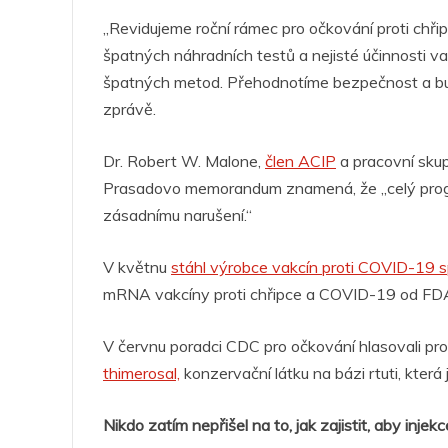
„Revidujeme roční rámec pro očkování proti chřip
špatných náhradních testů a nejisté účinnosti v
špatných metod. Přehodnotíme bezpečnost a bud
zprávě.
Dr. Robert W. Malone,
člen ACIP
a pracovní skupi
Prasadovo memorandum znamená, že „celý progra
zásadnímu narušení.“
V květnu
stáhl výrobce vakcín proti COVID-19 
mRNA vakcíny proti chřipce a COVID-19 od FDA p
V červnu poradci CDC pro očkování hlasovali pr
thimerosal,
konzervační látku na bázi rtuti, kte
Nikdo zatím nepřišel na to, jak zajistit, aby in