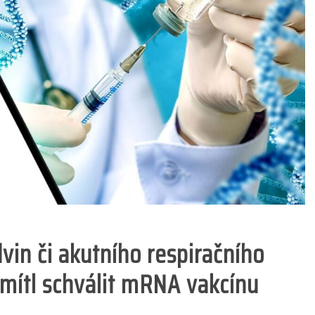
dvin či akutního respiračního
mítl schválit mRNA vakcínu