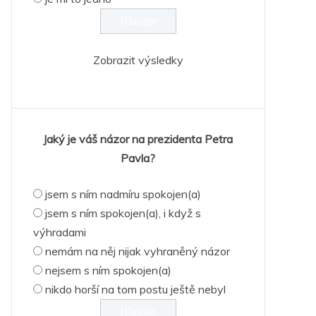
Zobrazit výsledky
Jaký je váš názor na prezidenta Petra
Pavla?
jsem s ním nadmíru spokojen(a)
jsem s ním spokojen(a), i když s
výhradami
nemám na něj nijak vyhraněný názor
nejsem s ním spokojen(a)
nikdo horší na tom postu ještě nebyl