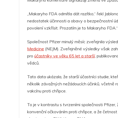
Makaryho komentáře signalizují změnu ve způsob
„Makaryho FDA odmítla dát razítko,“ řekl Jablo
nedostatek účinnosti a obavy o bezpečnostní úda
povolení vzkřísit. Prozatím je to Makaryho FDA.“
Společnost Pfizer minulý měsíc zveřejnila výsled
Medicine
(NEJM). Zveřejněné výsledky však zahr
pro
účastníky ve věku 65 let a starší
, publikova
vědců.
Tato data ukázala, že starší účastníci studie, kt
několik závažných nežádoucích účinků, včetně rak
vakcínu proti chřipce.
To je v kontrastu s tvrzeními společnosti Pfizer,
konvenční očkováním proti chřipce, a že četnos