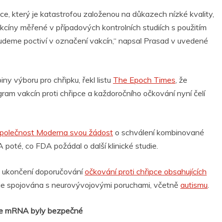
ce, který je katastrofou založenou na důkazech nízké kvality,
akcíny měřené v případových kontrolních studiích s použitím
eme poctiví v označení vakcín,“ napsal Prasad v uvedené
ny výboru pro chřipku, řekl listu
The Epoch Times
, že
m vakcín proti chřipce a každoročního očkování nyní čelí
společnost Moderna svou žádost
o schválení kombinované
oté, co FDA požádal o další klinické studie.
o ukončení doporučování
očkování proti chřipce obsahujících
rá je spojována s neurovývojovými poruchami, včetně
autismu
.
jekce mRNA byly bezpečné