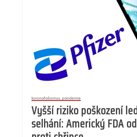
koronafašismus, pandemie
Vyšší riziko poškození le
selhání: Americký FDA od
proti chřipce