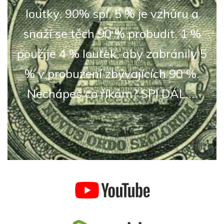
loutky. 90% spí. 5 % je vzhůru a
snaží se těch 90 % probudit. 1 %
použije 4 % loutek, aby zabránily 5
% v probuzení zbývajících 90 %.
Nechápeš co říkám? SPI DÁL...