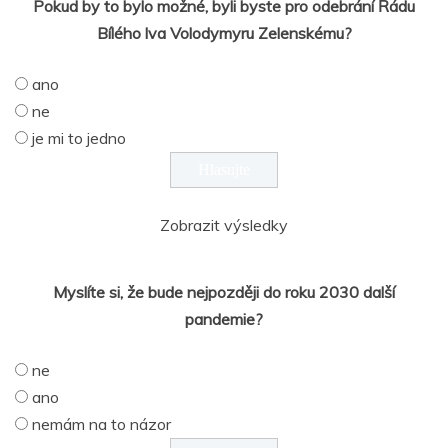
Pokud by to bylo možné, byli byste pro odebrání Řádu
Bílého lva Volodymyru Zelenskému?
ano
ne
je mi to jedno
Zobrazit výsledky
Myslíte si, že bude nejpozději do roku 2030 další
pandemie?
ne
ano
nemám na to názor