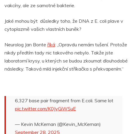
vakcíny, ale ze samotné bakterie.
Jaké mohou být důsledky toho, že DNA z E. coli plave v
cytoplazmě vašich vlastních buněk?
Neurolog Jan Bonte
říká
: „Opravdu nemám tušení. Protože
nikdy předtím tady nic takového nebylo. Takže jste
laboratorní krysy, u kterých se budou zkoumat dlouhodobé
následky. Taková milá injekční stříkačka s překvapením.“
6,327 base pair fragment from E.coli. Same lot
pic.twitter.com/K0JyGiWSuE
— Kevin McKernan (@Kevin_McKernan)
September 28, 2025