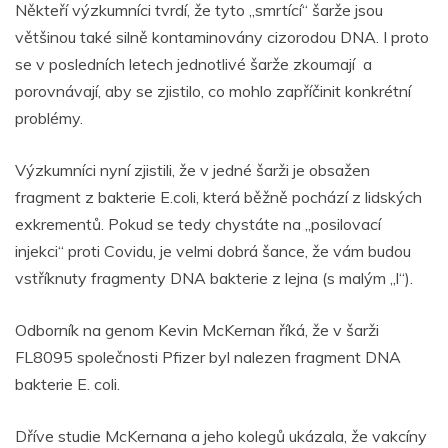
Někteří výzkumníci tvrdí, že tyto „smrtící“ šarže jsou
většinou také silně kontaminovány cizorodou DNA. I proto
se v posledních letech jednotlivé šarže zkoumají a
porovnávají, aby se zjistilo, co mohlo zapříčinit konkrétní
problémy.
Výzkumníci nyní zjistili, že v jedné šarži je obsažen
fragment z bakterie E.coli, která běžně pochází z lidských
exkrementů. Pokud se tedy chystáte na „posilovací
injekci“ proti Covidu, je velmi dobrá šance, že vám budou
vstříknuty fragmenty DNA bakterie z lejna (s malým „l“).
Odborník na genom Kevin McKernan říká, že v šarži
FL8095 společnosti Pfizer byl nalezen fragment DNA
bakterie E. coli.
Dříve studie McKernana a jeho kolegů ukázala, že vakcíny