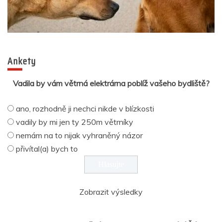
Ankety
Vadila by vám větrná elektrárna poblíž vašeho bydliště?
ano, rozhodně ji nechci nikde v blízkosti
vadily by mi jen ty 250m větrníky
nemám na to nijak vyhraněný názor
přivítal(a) bych to
Zobrazit výsledky