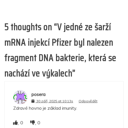
5 thoughts on “
V jedné ze šarží
mRNA injekcí Pfizer byl nalezen
fragment DNA bakterie, která se
nachází ve výkalech
”
posera
30 září, 2025 at 10:13s
Odpovědět
Zdravé hovno je základ imunity.
0
0