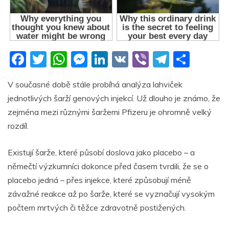
F
T
W
M
Li
V
Vi
T
S
a
w
h
e
n
K
b
el
h
V současné době stále probíhá analýza lahviček
c
itt
at
ss
k
er
e
ar
jednotlivých šarží genových injekcí. Už dlouho je známo, že
e
er
s
e
e
gr
e
zejména mezi různými šaržemi Pfizeru je ohromně velký
b
A
n
dI
a
rozdíl.
o
p
g
n
m
Existují šarže, které působí doslova jako placebo – a
o
p
er
němečtí výzkumníci dokonce před časem tvrdili, že se o
k
placebo jedná – přes injekce, které způsobují méně
závažné reakce až po šarže, které se vyznačují vysokým
počtem mrtvých či těžce zdravotně postižených.