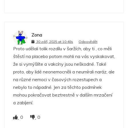
Zona
30 září, 2025 at 10:48s
Odpovědět
Proto udělali tolik rozdílu v šaržích, aby ti , co měli
štěstí na placebo potom mohli na vás vyskakovat,
že si vymýšlíte a vakcíny jsou neškodné. Také
proto, aby lidé neonemocněli a neumírali naráz, ale
na různé nemoci v časových rozestupech a
nebylo to nápadné. Jen za těchto podmínek
mohou pokračovat beztrestně v dalším mrzačení
a zabíjení.
0
0