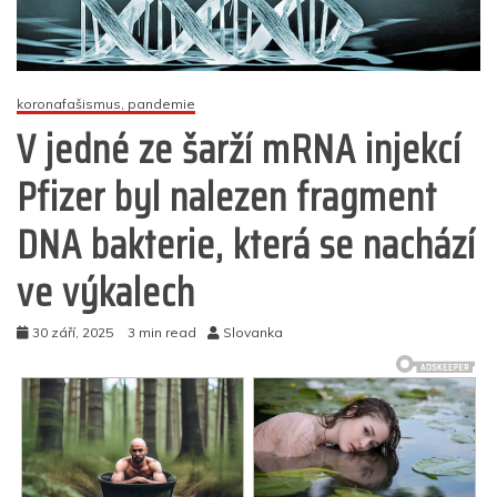
koronafašismus, pandemie
V jedné ze šarží mRNA injekcí
Pfizer byl nalezen fragment
DNA bakterie, která se nachází
ve výkalech
30 září, 2025
3 min read
Slovanka