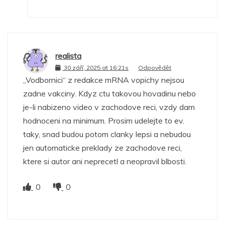
realista
30 září, 2025 at 16:21s
Odpovědět
„Vodbornici“ z redakce mRNA vopichy nejsou
zadne vakciny. Kdyz ctu takovou hovadinu nebo
je-li nabizeno video v zachodove reci, vzdy dam
hodnoceni na minimum. Prosim udelejte to ev.
taky, snad budou potom clanky lepsi a nebudou
jen automaticke preklady ze zachodove reci,
ktere si autor ani neprecetl a neopravil blbosti.
0
0