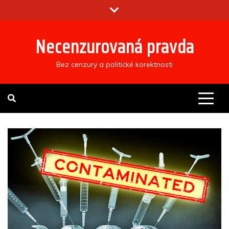
Skip
to
content
Necenzurovaná pravda
Bez cenzury a politické korektnosti