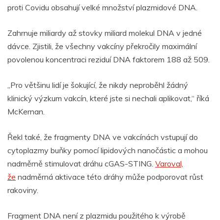
proti Covidu obsahují velké množství plazmidové DNA.
Zahrnuje miliardy až stovky miliard molekul DNA v jedné
dávce. Zjistili, že všechny vakcíny překročily maximální
povolenou koncentraci reziduí DNA faktorem 188 až 509.
„Pro většinu lidí je šokující, že nikdy neproběhl žádný
klinický výzkum vakcín, které jste si nechali aplikovat,“ říká
McKernan.
Řekl také, že fragmenty DNA ve vakcínách vstupují do
cytoplazmy buňky pomocí lipidových nanočástic a mohou
nadměrně stimulovat dráhu cGAS-STING.
Varoval,
že
nadměrná aktivace této dráhy může podporovat růst
rakoviny.
Fragment DNA není z plazmidu použitého k výrobě