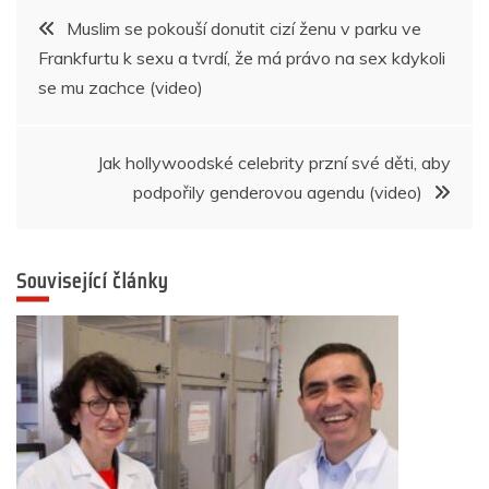
b
A
n
dI
a
Navigace
Muslim se pokouší donutit cizí ženu v parku ve
o
p
g
n
m
Frankfurtu k sexu a tvrdí, že má právo na sex kdykoli
pro
o
p
er
se mu zachce (video)
k
příspěvek
Jak hollywoodské celebrity przní své děti, aby
podpořily genderovou agendu (video)
Související články