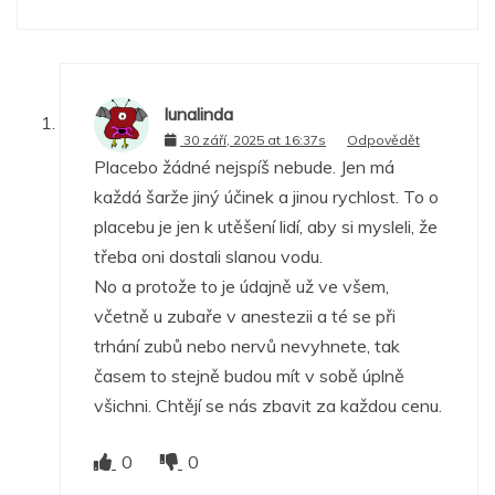
lunalinda
30 září, 2025 at 16:37s
Odpovědět
Placebo žádné nejspíš nebude. Jen má
každá šarže jiný účinek a jinou rychlost. To o
placebu je jen k utěšení lidí, aby si mysleli, že
třeba oni dostali slanou vodu.
No a protože to je údajně už ve všem,
včetně u zubaře v anestezii a té se při
trhání zubů nebo nervů nevyhnete, tak
časem to stejně budou mít v sobě úplně
všichni. Chtějí se nás zbavit za každou cenu.
0
0