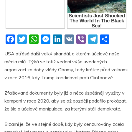
F
T
W
M
Li
V
Vi
T
S
a
w
h
e
n
K
b
el
h
USA otřásá další velký skandál, o kterém účelově naše
c
itt
at
ss
k
er
e
ar
média mlčí. Týká se totiž vedení výše uvedených
e
er
s
e
e
gr
e
organizací za doby vlády Obamy, tedy krátce před volbami
b
A
n
dI
a
v roce 2016, kdy Trump kandidoval proti Clintonové.
o
p
g
n
m
Zfalšované dokumenty byly již o něco úspěšněji využity v
o
p
er
kampani v roce 2020, aby se až později podařilo prokázat,
k
že šlo o účelové manipulace, za kterými stáli demokraté.
Bizarní je, že ve stejné době, kdy byly cenzurovány zcela
pravdivé informace o notebooku Huntera Bidena coby