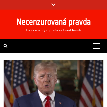
Skip
to
content
Necenzurovaná pravda
Bez cenzury a politické korektnosti