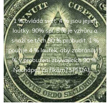
1 % ovládá svět. 4 % jsou jejich
loutky. 90% spí. 5 % je vzhůru a
snaží se těch 90 % probudit. 1 %
použije 4 % loutek, aby zabránily 5
% v probuzení zbývajících 90 %.
Nechápeš co říkám? SPI DÁL...