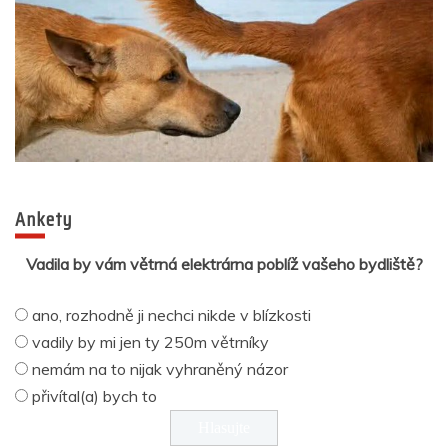
Ankety
Vadila by vám větrná elektrárna poblíž vašeho bydliště?
ano, rozhodně ji nechci nikde v blízkosti
vadily by mi jen ty 250m větrníky
nemám na to nijak vyhraněný názor
přivítal(a) bych to