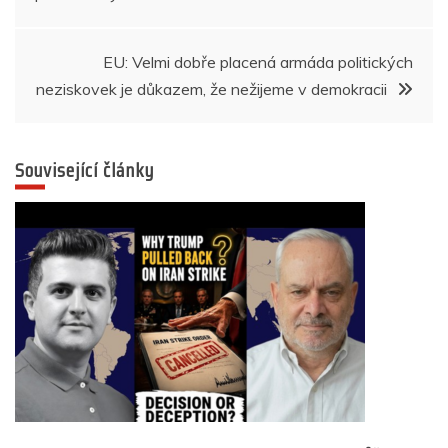
k
příspěvek
EU: Velmi dobře placená armáda politických
neziskovek je důkazem, že nežijeme v demokracii
Související články