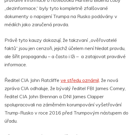
„dezinformace,“ byly tyto kompletně zfalšované
dokumenty o napojení Trumpa na Rusko podávány v
médiích jako zaručená pravda.
Právě tyto kauzy dokazují, že takzvaní „ověřovatelé
faktů“ jsou jen cenzoři, jejichž účelem není hledat pravdu,
ale šířit propagandu – a často i lži – a zatajovat pravdivé
informace.
Ředitel CIA John Ratcliffe
ve středu oznámil,
že nová
zpráva CIA odhaluje, že bývalý ředitel FBI James Comey,
ředitel CIA John Brennan a DNI James Clapper
spolupracovali na záměrném korumpování vyšetřování
Trump-Rusko v roce 2016 před Trumpovým nástupem do
úřadu.