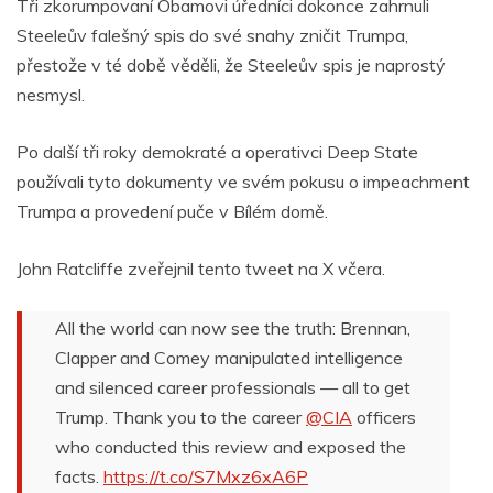
Tři zkorumpovaní Obamovi úředníci dokonce zahrnuli
Steeleův falešný spis do své snahy zničit Trumpa,
přestože v té době věděli, že Steeleův spis je naprostý
nesmysl.
Po další tři roky demokraté a operativci Deep State
používali tyto dokumenty ve svém pokusu o impeachment
Trumpa a provedení puče v Bílém domě.
John Ratcliffe zveřejnil tento tweet na X včera.
All the world can now see the truth: Brennan,
Clapper and Comey manipulated intelligence
and silenced career professionals — all to get
Trump. Thank you to the career
@CIA
officers
who conducted this review and exposed the
facts.
https://t.co/S7Mxz6xA6P