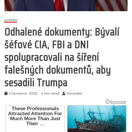
politika
Odhalené dokumenty: Bývalí
šéfové CIA, FBI a DNI
spolupracovali na šíření
falešných dokumentů, aby
sesadili Trumpa
3 července, 2025
3 min read
Slovanka