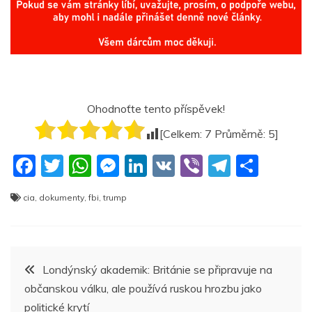
Ohodnoťte tento příspěvek!
[Celkem:
7
Průměrně:
5
]
F
T
W
M
Li
V
Vi
T
S
a
w
h
e
n
K
b
el
h
cia
,
dokumenty
,
fbi
,
trump
c
itt
at
ss
k
er
e
ar
e
er
s
e
e
gr
e
b
A
n
dI
a
Navigace
Londýnský akademik: Británie se připravuje na
o
p
g
n
m
občanskou válku, ale používá ruskou hrozbu jako
pro
o
p
er
politické krytí