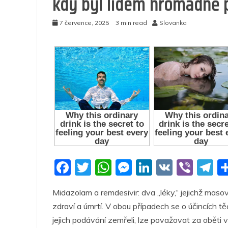
kdy byl lidem hromadně 
7 července, 2025
3 min read
Slovanka
F
T
W
M
Li
V
Vi
T
a
w
h
e
n
K
b
el
Midazolam a remdesivir: dva „léky,“ jejichž mas
c
itt
at
ss
k
er
e
zdraví a úmrtí. V obou případech se o účincích t
e
er
s
e
e
g
jejich podávání zemřeli, lze považovat za oběti v