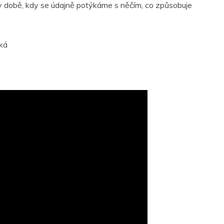
k v době, kdy se údajně potýkáme s něčím, co způsobuje
íká