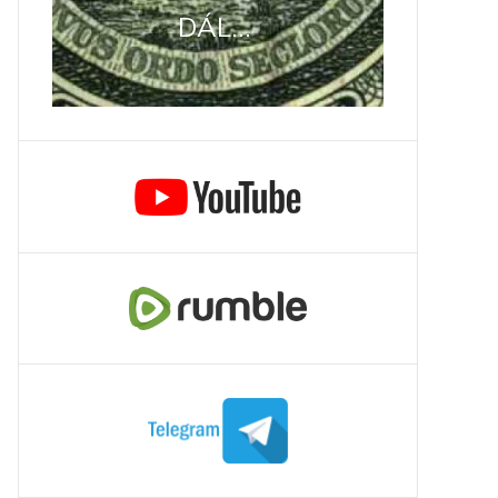
DÁL...