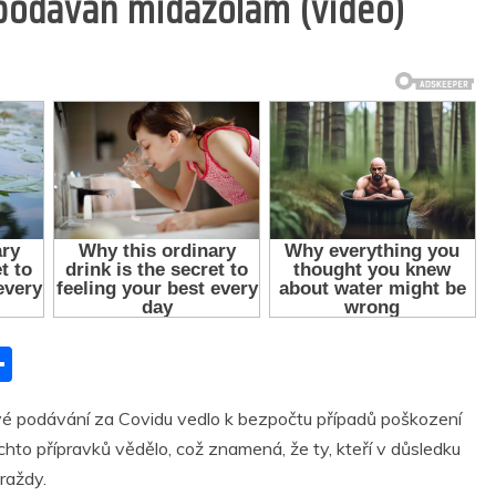
podáván midazolam (video)
S
h
ové podávání za Covidu vedlo k bezpočtu případů poškození
ar
ěchto přípravků vědělo, což znamená, že ty, kteří v důsledku
r
e
raždy.