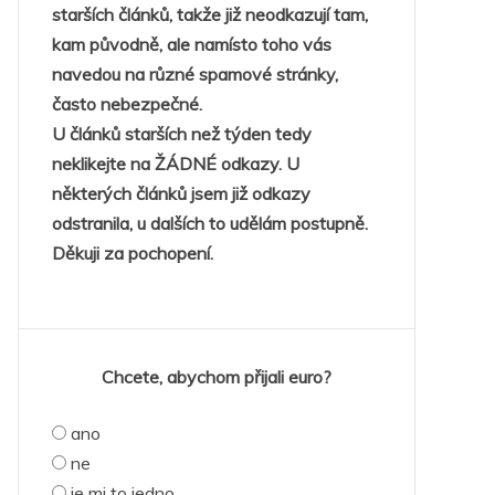
starších článků, takže již neodkazují tam,
kam původně, ale namísto toho vás
navedou na různé spamové stránky,
často nebezpečné.
U článků starších než týden tedy
neklikejte na ŽÁDNÉ odkazy. U
některých článků jsem již odkazy
odstranila, u dalších to udělám postupně.
Děkuji za pochopení.
Chcete, abychom přijali euro?
ano
ne
je mi to jedno