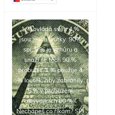
1 % ovládá svět. 4 %
jsou jejich loutky. 90%
spí. 5 % je vzhůru a
snaží se těch 90 %
probudit. 1 % použije 4
% loutek, aby zabránily
5 % v probuzení
zbývajících 90 %.
Nechápeš co říkám? SPI