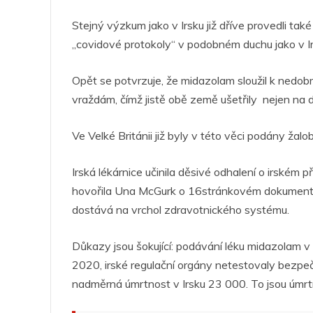
b
A
n
dI
a
o
p
g
n
m
Stejný výzkum jako v Irsku již dříve provedli tak
„covidové protokoly“ v podobném duchu jako v Ir
o
p
er
k
Opět se potvrzuje, že midazolam sloužil k nedobrov
vraždám, čímž jistě obě země ušetřily nejen na d
Ve Velké Británii již byly v této věci podány žalo
Irská lékárnice učinila děsivé odhalení o irské
hovořila Una McGurk o 16stránkovém dokumentu 
dostává na vrchol zdravotnického systému.
Důkazy jsou šokující: podávání léku midazolam v
2020, irské regulační orgány netestovaly bezpe
nadměrná úmrtnost v Irsku 23 000. To jsou úmrtí,