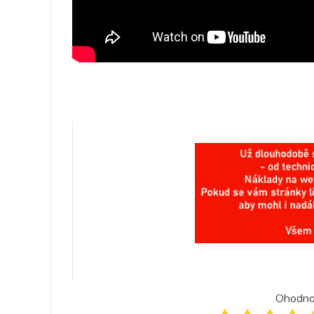
Ohodnoť