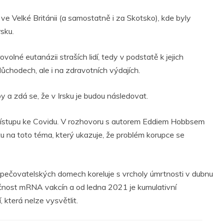
é ve Velké Británii (a samostatně i za Skotsko), kde byly
sku.
olné eutanázii straších lidí, tedy v podstatě k jejich
ůchodech, ale i na zdravotních výdajích.
by a zdá se, že v Irsku je budou následovat.
m přístupu ke Covidu. V rozhovoru s autorem Eddiem Hobbsem
na toto téma, který ukazuje, že problém korupce se
 pečovatelských domech koreluje s vrcholy úmrtnosti v dubnu
čnost mRNA vakcín a od ledna 2021 je kumulativní
 která nelze vysvětlit.