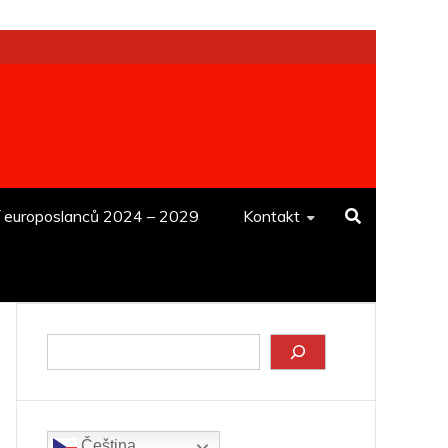
í europoslanců 2024 – 2029
Kontakt
Hledat
Čeština‎