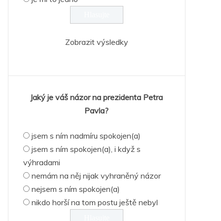
Zobrazit výsledky
Jaký je váš názor na prezidenta Petra
Pavla?
jsem s ním nadmíru spokojen(a)
jsem s ním spokojen(a), i když s
výhradami
nemám na něj nijak vyhraněný názor
nejsem s ním spokojen(a)
nikdo horší na tom postu ještě nebyl