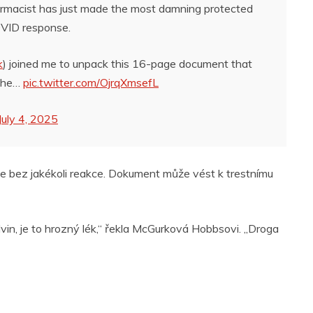
rmacist has just made the most damning protected
COVID response.
k
) joined me to unpack this 16-page document that
 the…
pic.twitter.com/OjrqXmsefL
July 4, 2025
ale bez jakékoli reakce. Dokument může vést k trestnímu
vin, je to hrozný lék,“ řekla McGurková Hobbsovi. „Droga