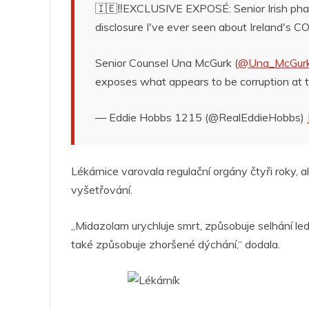
🇮🇪‼️EXCLUSIVE EXPOSÉ: Senior Irish pha
disclosure I've ever seen about Ireland's 
Senior Counsel Una McGurk (
@Una_McGur
exposes what appears to be corruption at
— Eddie Hobbs 1215 (@RealEddieHobbs)
Lékárnice varovala regulační orgány čtyři roky, 
vyšetřování.
„Midazolam urychluje smrt, způsobuje selhání led
také způsobuje zhoršené dýchání,“ dodala.