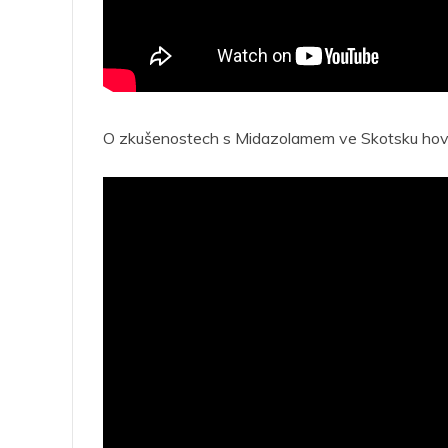
O zkušenostech s Midazolamem ve Skotsku hovo