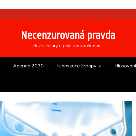
Necenzurovaná pravda
Bez cenzury a politické korektnosti
Agenda 2030
Islamizace Evropy
Hlasován