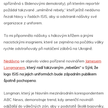
spřízněná s Bidenovými demokraty), při kterém reportér
požádal takzvané „umírněné rebely,“ kteří ještě nedávno
řezali hlavy v řadách ISIS, aby si odstranili nášivky své
organizace z uniforem.
To mi připomnělo nášivky s hákovým křížem a jinými
nacistickými insigniemi, které se zejména na počátku války
rychle odstraňovaly při natáčení záběrů na Ukrajině.
Nedávno
se objevilo video pořízené novinářem
Jamesem
Longmanem
, který radí takzvaným „rebelům“ v Sýrii, že
logo ISIS na jejich uniformách bude západním publikem
špatně pochopeno
.
Longman, který je hlavním mezinárodním korespondentem
ABC News, demonstruje trend, kdy američtí novináři
odjíždějí do válečných zón, aby v podstatě školili bojovníky,