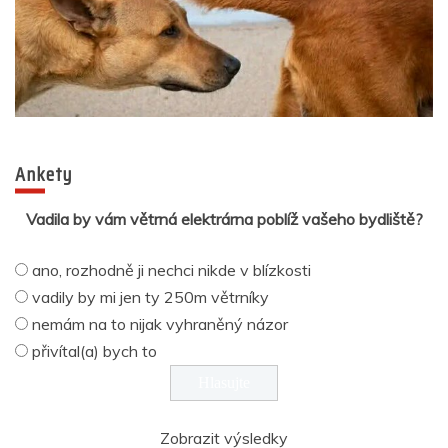
Ankety
Vadila by vám větrná elektrárna poblíž vašeho bydliště?
ano, rozhodně ji nechci nikde v blízkosti
vadily by mi jen ty 250m větrníky
nemám na to nijak vyhraněný názor
přivítal(a) bych to
Zobrazit výsledky