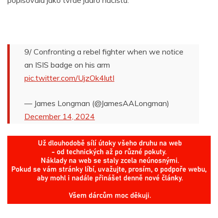
9/ Confronting a rebel fighter when we notice
an ISIS badge on his arm
pic.twitter.com/UjzOk4lutI
— James Longman (@JamesAALongman)
December 14, 2024