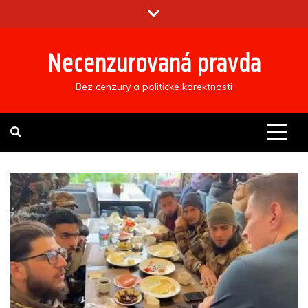
Skip
to
content
Necenzurovaná pravda
Bez cenzury a politické korektnosti