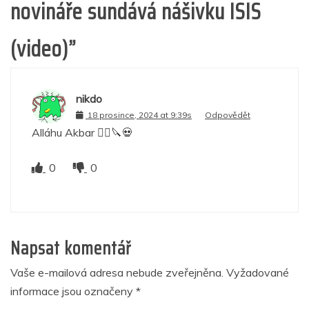
novináře sundává nášivku ISIS
(video)
”
nikdo
18 prosince, 2024 at 9:39s
Odpovědět
Alláhu Akbar 👳‍♂️🔪💀
0
0
Napsat komentář
Vaše e-mailová adresa nebude zveřejněna.
Vyžadované
informace jsou označeny
*