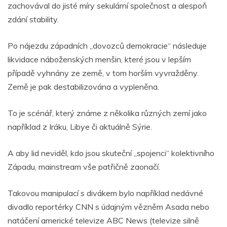
zachovával do jisté míry sekulární společnost a alespoň
zdání stability.
Po nájezdu západních „dovozců demokracie“ následuje
likvidace náboženských menšin, které jsou v lepším
případě vyhnány ze země, v tom horším vyvražděny.
Země je pak destabilizována a vypleněna.
To je scénář, který známe z několika různých zemí jako
například z Iráku, Libye či aktuálně Sýrie.
A aby lid neviděl, kdo jsou skuteční „spojenci“ kolektivního
Západu, mainstream vše patřičně zaonačí.
Takovou manipulací s divákem bylo například nedávné
divadlo reportérky CNN s údajným vězněm Asada nebo
natáčení americké televize ABC News (televize silně