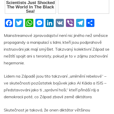
F
T
W
M
Li
V
Vi
T
S
a
w
h
e
n
K
b
el
h
Mainstreamové zpravodajství není nic jiného než směsice
c
itt
at
ss
k
er
e
ar
propagandy a manipulací s lidmi, kteří jsou podprahově
e
er
s
e
e
gr
e
instruováni jak mají smýšlet. Takzvaný kolektivní Západ se
b
A
n
dI
a
neštítí spojit ani s teroristy, pokud je to v zájmu zachování
o
p
g
n
m
hegemonie.
o
p
er
Lidem na Západě jsou tito takzvaní „umírnění rebelové“ –
k
ve skutečnosti pozůstatek bojůvek jako Al Káida a ISIS –
představováni jako ti „správní hoši,“ kteří přináší ráj a
demokracii poté, co Západ zbavil země diktátora.
Skutečnost je taková, že onen diktátor většinou