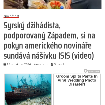
společnost
Syrský džihádista,
podporovaný Západem, si na
pokyn amerického novináře
sundává nášivku ISIS (video)
18 prosince, 2024
4 min read
Slovanka