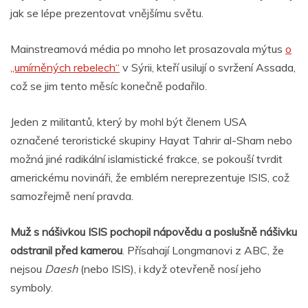
jak se lépe prezentovat vnějšímu světu.
Mainstreamová média po mnoho let prosazovala mýtus
o
„umírněných rebelech“
v Sýrii, kteří usilují o svržení Assada,
což se jim tento měsíc konečně podařilo.
Jeden z militantů, který by mohl být členem USA
označené teroristické skupiny Hayat Tahrir al-Sham nebo
možná jiné radikální islamistické frakce, se pokouší tvrdit
americkému novináři, že emblém nereprezentuje ISIS, což
samozřejmě není pravda.
Muž s nášivkou ISIS pochopil nápovědu a poslušně nášivku
odstranil před kamerou
. Přísahají Longmanovi z ABC, že
nejsou
Daesh
(nebo ISIS), i když otevřeně nosí jeho
symboly.