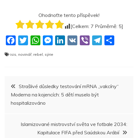
Ohodnoťte tento příspěvek!
[Celkem:
7
Průměrně:
5
]
F
T
W
M
Li
V
Vi
T
S
a
w
h
e
n
K
b
el
h
isis
,
novinář
,
rebel
,
sýrie
c
itt
at
ss
k
er
e
ar
e
er
s
e
e
gr
e
b
A
n
dI
a
Navigace
Strašlivé důsledky testování mRNA „vakcíny“
o
p
g
n
m
Moderna na kojencích: 5 dětí muselo být
pro
o
p
er
hospitalizováno
k
příspěvek
Islamizované mistrovství světa ve fotbale 2034:
Kapitulace FIFA před Saúdskou Arábií