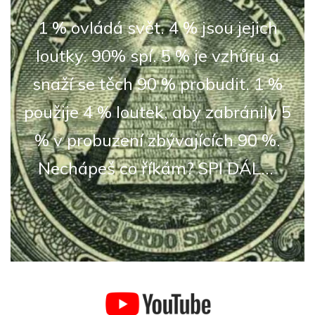
1 % ovládá svět. 4 % jsou jejich
loutky. 90% spí. 5 % je vzhůru a
snaží se těch 90 % probudit. 1 %
použije 4 % loutek, aby zabránily 5
% v probuzení zbývajících 90 %.
Nechápeš co říkám? SPI DÁL...