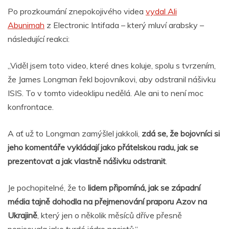
Po prozkoumání znepokojivého videa
vydal Ali
Abunimah
z Electronic Intifada – který mluví arabsky –
následující reakci:
„Viděl jsem toto video, které dnes koluje, spolu s tvrzením,
že James Longman řekl bojovníkovi, aby odstranil nášivku
ISIS. To v tomto videoklipu nedělá. Ale ani to není moc
konfrontace.
A ať už to Longman zamýšlel jakkoli,
zdá se, že bojovníci si
jeho komentáře vykládají jako přátelskou radu, jak se
prezentovat a jak vlastně nášivku odstranit
.
Je pochopitelné, že to
lidem připomíná, jak se západní
média tajně dohodla na přejmenování praporu Azov na
Ukrajině
, který jen o několik měsíců dříve přesně
popisovala jako tvrdé jádro nacistů.“