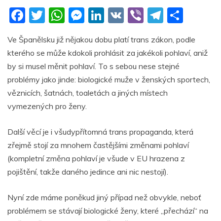
F
T
W
M
Li
V
Vi
T
S
a
w
h
e
n
K
b
el
h
Ve Španělsku již nějakou dobu platí trans zákon, podle
c
itt
at
ss
k
er
e
ar
kterého se může kdokoli prohlásit za jakékoli pohlaví, aniž
e
er
s
e
e
gr
e
by si musel měnit pohlaví. To s sebou nese stejné
b
A
n
dI
a
problémy jako jinde: biologické muže v ženských sportech,
o
p
g
n
m
věznicích, šatnách, toaletách a jiných místech
o
p
er
vymezených pro ženy.
k
Další věcí je i všudypřítomná trans propaganda, která
zřejmě stojí za mnohem častějšími změnami pohlaví
(kompletní změna pohlaví je všude v EU hrazena z
pojištění, takže daného jedince ani nic nestojí).
Nyní zde máme poněkud jiný případ než obvykle, neboť
problémem se stávají biologické ženy, které „přechází“ na