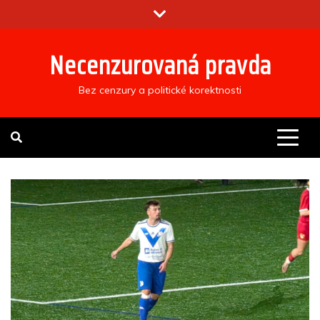
Skip
to
content
Necenzurovaná pravda
Bez cenzury a politické korektnosti