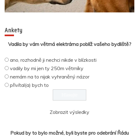
Ankety
Vadila by vám větrná elektrárna poblíž vašeho bydliště?
ano, rozhodně ji nechci nikde v blízkosti
vadily by mi jen ty 250m větrníky
nemám na to nijak vyhraněný názor
přivítal(a) bych to
Zobrazit výsledky
Pokud by to bylo možné, byli byste pro odebrání Řádu