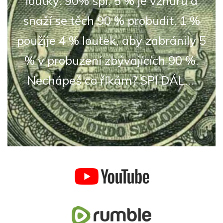
loutky. 90% spí. 5 % je vzhůru a
snaží se těch 90 % probudit. 1 %
použije 4 % loutek, aby zabránily 5
% v probuzení zbývajících 90 %.
Nechápeš co říkám? SPI DÁL...