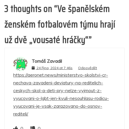
3 thoughts on “
Ve španělském
ženském fotbalovém týmu hrají
už dvě „vousaté hráčky“
”
Tomáš Zavadil
24 října, 2024 at 7:46s
Odpovědět
https://aeronet.news/ministerstvo-skolstvi-cr-
nechava-zavadeni-deviatury-na-reditelich-
ceskych-skol-a-deti-pry-nelze-vyjmout-z-
vyucovani-o-lgbt-jen-kvuli-nesouhlasu-rodicu-
vyucovani-je-vsak-zarazovano-do-osnov-
rediteli/
0
0