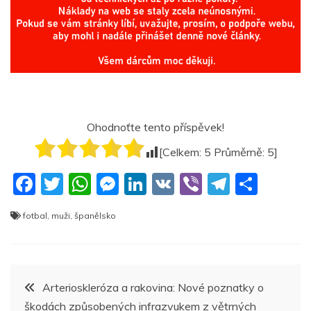
Ohodnoťte tento příspěvek!
[Celkem:
5
Průměrně:
5
]
F
T
W
M
Li
V
Vi
T
S
a
w
h
e
n
K
b
el
h
fotbal
,
muži
,
španělsko
c
itt
at
ss
k
er
e
ar
e
er
s
e
e
gr
e
b
A
n
dI
a
Navigace
Arterioskleróza a rakovina: Nové poznatky o
o
p
g
n
m
škodách způsobených infrazvukem z větrných