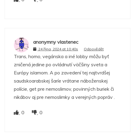
anonymny vlastenec
24 října, 2024 at 10:40s
Odpovědět
Trans, homo, vegánska a iné lobby môžu byť
zničená jedine po ovládnutí väčšiny sveta a
Európy islamom. A po zavedení tej najtvrdšej
saudskoarabskej šaríe vrátane náboženskej
polície, get pre nemoslimov, povinných buriek či
nikábov aj pre nemoslimky a verejných popráv .
0
0