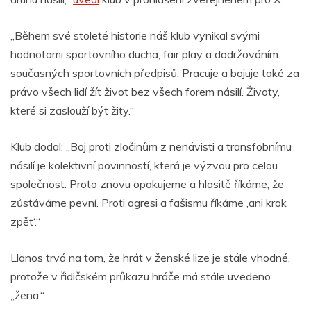
„Během své stoleté historie náš klub vynikal svými
hodnotami sportovního ducha, fair play a dodržováním
současných sportovních předpisů. Pracuje a bojuje také za
právo všech lidí žít život bez všech forem násilí. Životy,
které si zaslouží být žity.“
Klub dodal: „Boj proti zločinům z nenávisti a transfobnímu
násilí je kolektivní povinností, která je výzvou pro celou
společnost. Proto znovu opakujeme a hlasitě říkáme, že
zůstáváme pevní. Proti agresi a fašismu říkáme ‚ani krok
zpět‘.“
Llanos trvá na tom, že hrát v ženské lize je stále vhodné,
protože v řidičském průkazu hráče má stále uvedeno
„žena.“