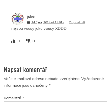
joke
24 října, 2024 at 14:01s
Odpovědět
nejsou vousy jako vousy XDDD
0
0
Napsat komentář
Vaše e-mailová adresa nebude zveřejněna.
Vyžadované
informace jsou označeny
*
Komentář
*