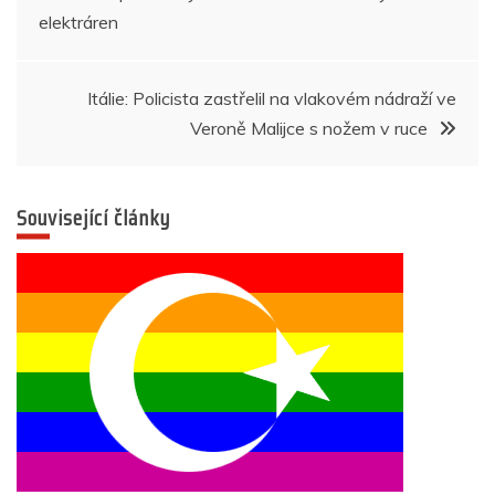
pro
o
p
er
elektráren
k
příspěvek
Itálie: Policista zastřelil na vlakovém nádraží ve
Veroně Malijce s nožem v ruce
Související články