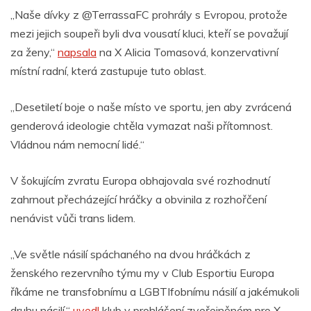
„Naše dívky z @TerrassaFC prohrály s Evropou, protože
mezi jejich soupeři byli dva vousatí kluci, kteří se považují
za ženy,“
napsala
na X Alicia Tomasová, konzervativní
místní radní, která zastupuje tuto oblast.
„Desetiletí boje o naše místo ve sportu, jen aby zvrácená
genderová ideologie chtěla vymazat naši přítomnost.
Vládnou nám nemocní lidé.“
V šokujícím zvratu Europa obhajovala své rozhodnutí
zahrnout přecházející hráčky a obvinila z rozhořčení
nenávist vůči trans lidem.
„Ve světle násilí spáchaného na dvou hráčkách z
ženského rezervního týmu my v Club Esportiu Europa
říkáme ne transfobnímu a LGBTIfobnímu násilí a jakémukoli
druhu násilí,“
uvedl
klub v prohlášení zveřejněném pro X.