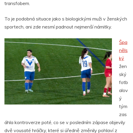
transfobem.
To je podobná situace jako s biologickými muži v ženských
sportech, ani zde nesmí padnout nejmenší námitky.
Špa
něls
ký
žen
ský
fotb
alov
ý
tým
zas
áhla kontroverze poté, co se v posledním zápase objevily
dvě vousaté hráčky, které si úředně změnily pohlaví z