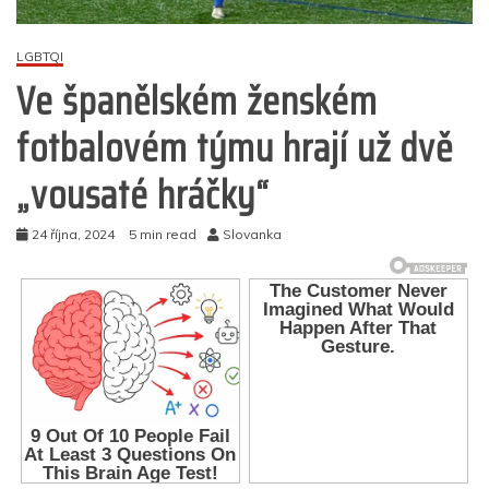
LGBTQI
Ve španělském ženském
fotbalovém týmu hrají už dvě
„vousaté hráčky“
24 října, 2024
5 min read
Slovanka