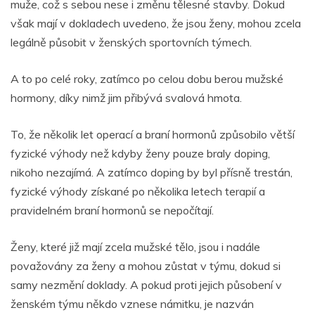
muže, což s sebou nese i změnu tělesné stavby. Dokud
však mají v dokladech uvedeno, že jsou ženy, mohou zcela
legálně působit v ženských sportovních týmech.
A to po celé roky, zatímco po celou dobu berou mužské
hormony, díky nimž jim přibývá svalová hmota.
To, že několik let operací a braní hormonů způsobilo větší
fyzické výhody než kdyby ženy pouze braly doping,
nikoho nezajímá. A zatímco doping by byl přísně trestán,
fyzické výhody získané po několika letech terapií a
pravidelném braní hormonů se nepočítají.
Ženy, které již mají zcela mužské tělo, jsou i nadále
považovány za ženy a mohou zůstat v týmu, dokud si
samy nezmění doklady. A pokud proti jejich působení v
ženském týmu někdo vznese námitku, je nazván