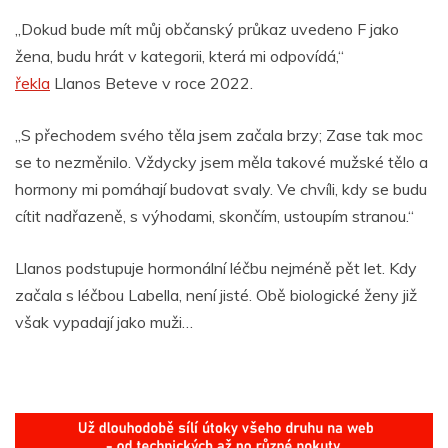
„Dokud bude mít můj občanský průkaz uvedeno F jako
žena, budu hrát v kategorii, která mi odpovídá,“
řekla
Llanos Beteve v roce 2022.
„S přechodem svého těla jsem začala brzy; Zase tak moc
se to nezměnilo. Vždycky jsem měla takové mužské tělo a
hormony mi pomáhají budovat svaly. Ve chvíli, kdy se budu
cítit nadřazeně, s výhodami, skončím, ustoupím stranou.“
Llanos podstupuje hormonální léčbu nejméně pět let. Kdy
začala s léčbou Labella, není jisté. Obě biologické ženy již
však vypadají jako muži…