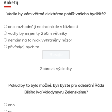
Ankety
Vadila by vám větrná elektrárna poblíž vašeho bydliště?
ano, rozhodně ji nechci nikde v blízkosti
vadily by mi jen ty 250m větrníky
nemám na to nijak vyhraněný názor
přivítal(a) bych to
Zobrazit výsledky
Pokud by to bylo možné, byli byste pro odebrání Řádu
Bílého lva Volodymyru Zelenskému?
ano
ne