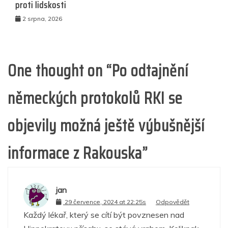
proti lidskosti
2 srpna, 2026
One thought on “
Po odtajnění
německých protokolů RKI se
objevily možná ještě výbušnější
informace z Rakouska
”
jan
29 července, 2024 at 22:25s
Odpovědět
Každý lékař, který se cítí být povznesen nad