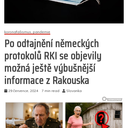
koronafašismus, pandemie
Po odtajnění německých
protokolů RKI se objevily
možná ještě výbušnější
informace z Rakouska
29 července, 2024
7 min read
Slovanka