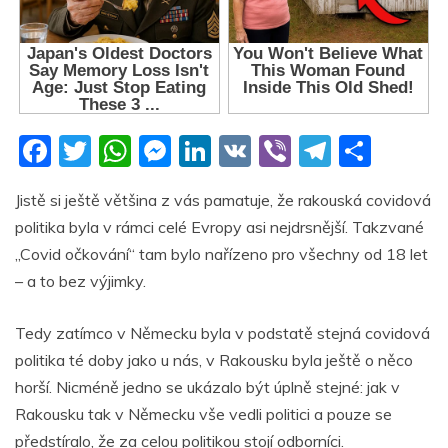
F
T
W
M
Li
V
Vi
T
S
a
w
h
e
n
K
b
el
h
Jistě si ještě většina z vás pamatuje, že rakouská covidová
c
itt
at
ss
k
er
e
ar
politika byla v rámci celé Evropy asi nejdrsnější. Takzvané
e
er
s
e
e
gr
e
„Covid očkování“ tam bylo nařízeno pro všechny od 18 let
b
A
n
dI
a
– a to bez výjimky.
o
p
g
n
m
Tedy zatímco v Německu byla v podstatě stejná covidová
o
p
er
politika té doby jako u nás, v Rakousku byla ještě o něco
k
horší. Nicméně jedno se ukázalo být úplně stejné: jak v
Rakousku tak v Německu vše vedli politici a pouze se
předstíralo, že za celou politikou stojí odborníci.