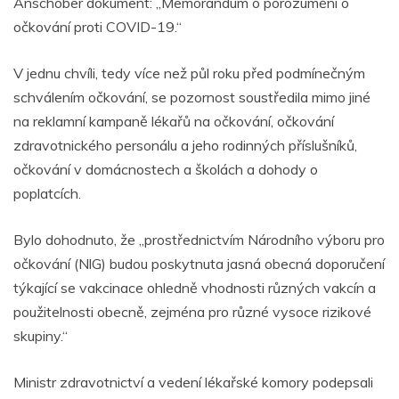
Anschober dokument: „Memorandum o porozumění o
očkování proti COVID-19.“
V jednu chvíli, tedy více než půl roku před podmínečným
schválením očkování, se pozornost soustředila mimo jiné
na reklamní kampaně lékařů na očkování, očkování
zdravotnického personálu a jeho rodinných příslušníků,
očkování v domácnostech a školách a dohody o
poplatcích.
Bylo dohodnuto, že „prostřednictvím Národního výboru pro
očkování (NlG) budou poskytnuta jasná obecná doporučení
týkající se vakcinace ohledně vhodnosti různých vakcín a
použitelnosti obecně, zejména pro různé vysoce rizikové
skupiny.“
Ministr zdravotnictví a vedení lékařské komory podepsali