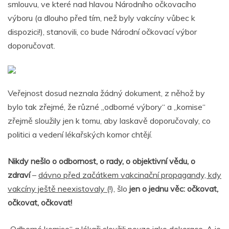
smlouvu, ve které nad hlavou Národního očkovacího
výboru (a dlouho před tím, než byly vakcíny vůbec k
dispozici!), stanovili, co bude Národní očkovací výbor
doporučovat.
Veřejnost dosud neznala žádný dokument, z něhož by
bylo tak zřejmé, že různé „odborné výbory“ a „komise“
zřejmě sloužily jen k tomu, aby laskavě doporučovaly, co
politici a vedení lékařských komor chtějí.
Nikdy nešlo o odbornost, o rady, o objektivní vědu, o
zdraví
–
dávno před začátkem vakcinační propagandy, kdy
vakcíny ještě neexistovaly (
!), šlo
jen o jednu věc: očkovat,
očkovat, očkovat!
„Odborné komise“ a lékaři sloužili pouze jako dekorace. A je