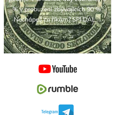
% v probuzení zbývajících 90 %.
Nechápeš co říkám? SPI DÁL...