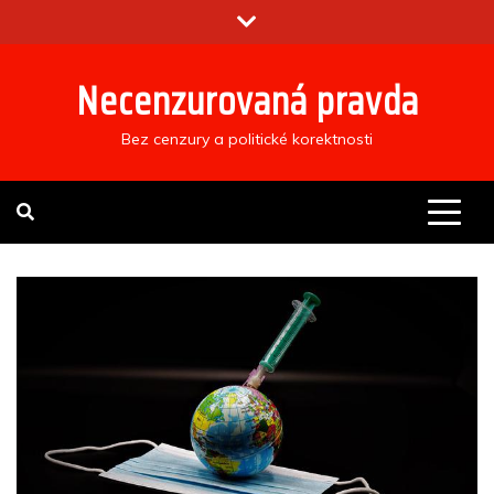
Skip
to
content
Necenzurovaná pravda
Bez cenzury a politické korektnosti