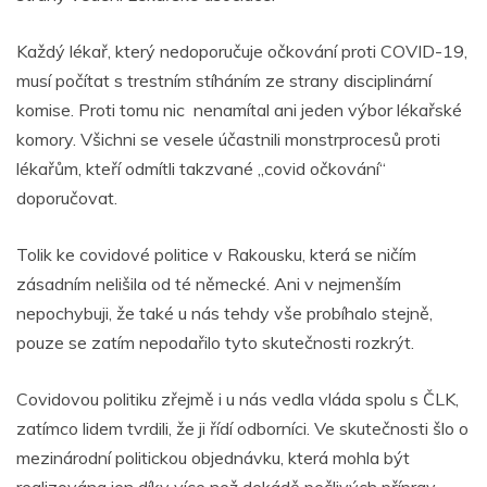
Každý lékař, který nedoporučuje očkování proti COVID-19,
musí počítat s trestním stíháním ze strany disciplinární
komise. Proti tomu nic nenamítal ani jeden výbor lékařské
komory. Všichni se vesele účastnili monstrprocesů proti
lékařům, kteří odmítli takzvané „covid očkování“
doporučovat.
Tolik ke covidové politice v Rakousku, která se ničím
zásadním nelišila od té německé. Ani v nejmenším
nepochybuji, že také u nás tehdy vše probíhalo stejně,
pouze se zatím nepodařilo tyto skutečnosti rozkrýt.
Covidovou politiku zřejmě i u nás vedla vláda spolu s ČLK,
zatímco lidem tvrdili, že ji řídí odborníci. Ve skutečnosti šlo o
mezinárodní politickou objednávku, která mohla být
realizována jen díky více než dekádě pečlivých příprav.