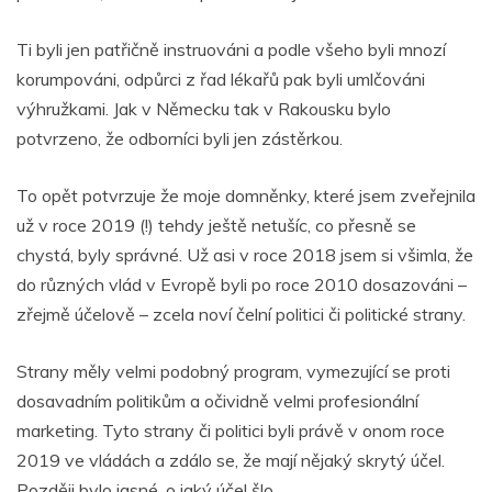
Ti byli jen patřičně instruováni a podle všeho byli mnozí
korumpováni, odpůrci z řad lékařů pak byli umlčováni
výhružkami. Jak v Německu tak v Rakousku bylo
potvrzeno, že odborníci byli jen zástěrkou.
To opět potvrzuje že moje domněnky, které jsem zveřejnila
už v roce 2019 (!) tehdy ještě netušíc, co přesně se
chystá, byly správné. Už asi v roce 2018 jsem si všimla, že
do různých vlád v Evropě byli po roce 2010 dosazováni –
zřejmě účelově – zcela noví čelní politici či politické strany.
Strany měly velmi podobný program, vymezující se proti
dosavadním politikům a očividně velmi profesionální
marketing. Tyto strany či politici byli právě v onom roce
2019 ve vládách a zdálo se, že mají nějaký skrytý účel.
Později bylo jasné, o jaký účel šlo.