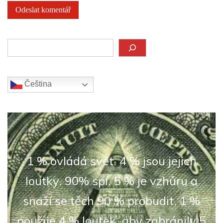
Hledat
Čeština‎
1 % ovládá svět. 4 % jsou jejich
loutky. 90% spí. 5 % je vzhůru a
snaží se těch 90 % probudit. 1 %
použije 4 % loutek, aby zabránily 5