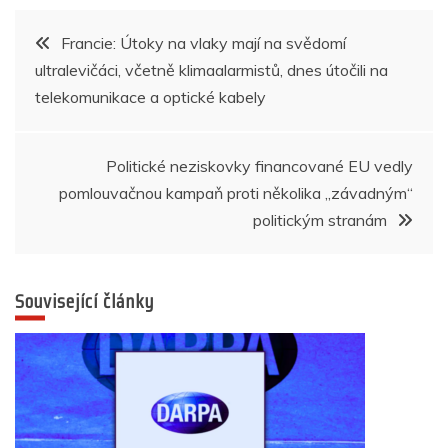
b
A
n
dI
a
Navigace
Francie: Útoky na vlaky mají na svědomí
o
p
g
n
m
ultralevičáci, včetně klimaalarmistů, dnes útočili na
pro
o
p
er
telekomunikace a optické kabely
k
příspěvek
Politické neziskovky financované EU vedly
pomlouvačnou kampaň proti několika „závadným“
politickým stranám
Související články