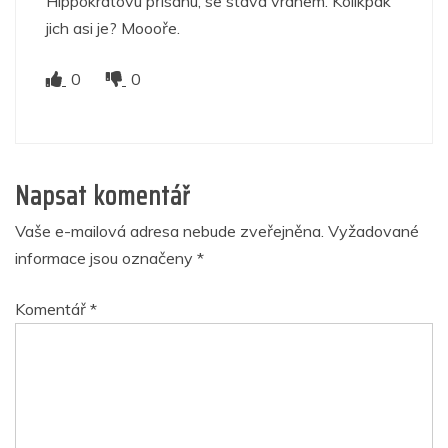
Hippokratovu přísahu, se stává vrahem. Kolikpak
jich asi je? Moooře.
0
0
Napsat komentář
Vaše e-mailová adresa nebude zveřejněna.
Vyžadované
informace jsou označeny
*
Komentář
*