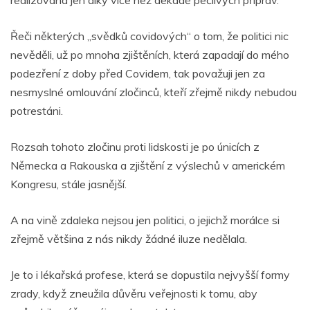
Řeči některých „svědků covidových“ o tom, že politici nic
nevěděli, už po mnoha zjištěních, která zapadají do mého
podezření z doby před Covidem, tak považuji jen za
nesmyslné omlouvání zločinců, kteří zřejmě nikdy nebudou
potrestáni.
Rozsah tohoto zločinu proti lidskosti je po únicích z
Německa a Rakouska a zjištění z výslechů v americkém
Kongresu, stále jasnější.
A na vině zdaleka nejsou jen politici, o jejichž morálce si
zřejmě většina z nás nikdy žádné iluze nedělala.
Je to i lékařská profese, která se dopustila nejvyšší formy
zrady, když zneužila důvěru veřejnosti k tomu, aby