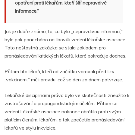
opatření proti lékařům, kteří šíří nepravdivé
informace.“
Jak je dobře známo, to, co bylo „nepravdivou informací,“
bylo pak ponecháno na libovůli vedení lékařské asociace.
Tato nešťastná zakázka se stala základem pro
pronásledování kritických lékařů, které pokračuje dodnes.
Přitom tito lékaři, kteří od začátku varovali před tzv.
„vakcínami,“ měli pravdu, což se den za dnem potvrzuje.
Lékařské disciplinární právo bylo ve skutečnosti zneužito k
zastrašování a propagandistickým účelům. Přitom se
vedení Lékařské asociace nakonec obrátilo proti svým
platícím členům, lékařům, a tak zpečetilo pronásledování
lékařů ve stylu inkvizice.