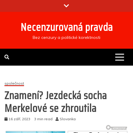
Skip
to
content
Necenzurovaná pravda
Bez cenzury a politické korektnosti
společnost
Znamení? Jezdecká socha
Merkelové se zhroutila
16 září, 2023
3 min read
Slovanka