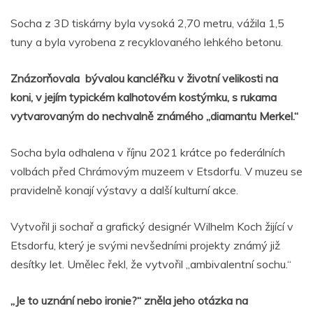
Socha z 3D tiskárny byla vysoká 2,70 metru, vážila 1,5
tuny a byla vyrobena z recyklovaného lehkého betonu.
Znázorňovala bývalou kancléřku v životní velikosti na
koni, v jejím typickém kalhotovém kostýmku, s rukama
vytvarovaným do nechvalně známého „diamantu Merkel.“
Socha byla odhalena v říjnu 2021 krátce po federálních
volbách před Chrámovým muzeem v Etsdorfu. V muzeu se
pravidelně konají výstavy a další kulturní akce.
Vytvořil ji sochař a grafický designér Wilhelm Koch žijící v
Etsdorfu, který je svými nevšedními projekty známý již
desítky let. Umělec řekl, že vytvořil „ambivalentní sochu.“
„Je to uznání nebo ironie?“ zněla jeho otázka na