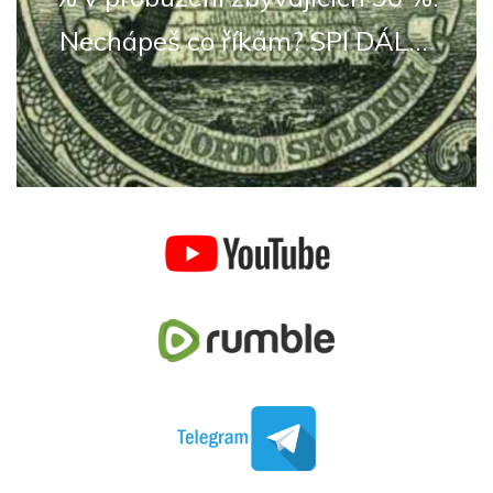
Nechápeš co říkám? SPI DÁL...