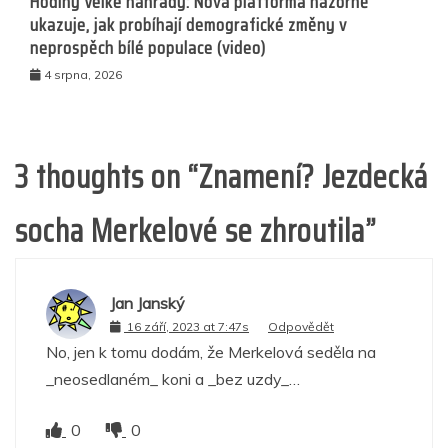
Hodiny Velké náhrady: Nová platforma názorně
ukazuje, jak probíhají demografické změny v
neprospěch bílé populace (video)
4 srpna, 2026
3 thoughts on “
Znamení? Jezdecká
socha Merkelové se zhroutila
”
Jan Janský
16 září, 2023 at 7:47s
Odpovědět
No, jen k tomu dodám, že Merkelová seděla na
_neosedlaném_ koni a _bez uzdy_…
0
0