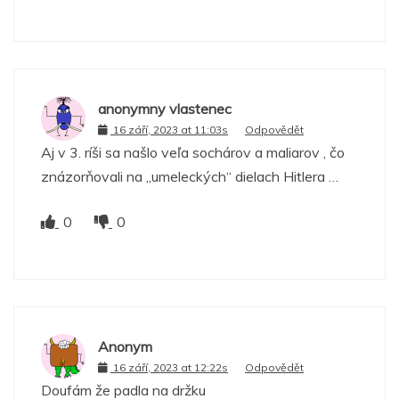
anonymny vlastenec
16 září, 2023 at 11:03s
Odpovědět
Aj v 3. ríši sa našlo veľa sochárov a maliarov , čo
znázorňovali na „umeleckých“ dielach Hitlera …
0
0
Anonym
16 září, 2023 at 12:22s
Odpovědět
Doufám že padla na držku