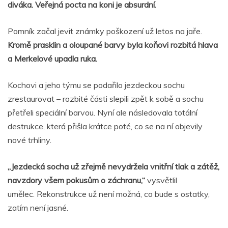
diváka. Veřejná pocta na koni je absurdní.
Pomník začal jevit známky poškození už letos na jaře.
Kromě prasklin a oloupané barvy byla koňovi rozbitá hlava
a Merkelové upadla ruka.
Kochovi a jeho týmu se podařilo jezdeckou sochu
zrestaurovat – rozbité části slepili zpět k sobě a sochu
přetřeli speciální barvou. Nyní ale následovala totální
destrukce, která přišla krátce poté, co se na ní objevily
nové trhliny.
„Jezdecká socha už zřejmě nevydržela vnitřní tlak a zátěž,
navzdory všem pokusům o záchranu,“
vysvětlil
umělec. Rekonstrukce už není možná, co bude s ostatky,
zatím není jasné.