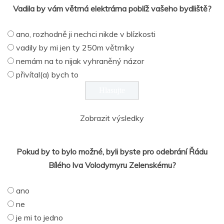
Vadila by vám větrná elektrárna poblíž vašeho bydliště?
ano, rozhodně ji nechci nikde v blízkosti
vadily by mi jen ty 250m větrníky
nemám na to nijak vyhraněný názor
přivítal(a) bych to
Zobrazit výsledky
Pokud by to bylo možné, byli byste pro odebrání Řádu
Bílého lva Volodymyru Zelenskému?
ano
ne
je mi to jedno