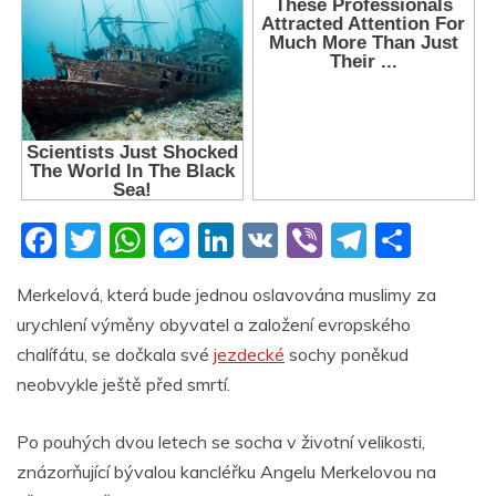
F
T
W
M
Li
V
Vi
T
S
a
w
h
e
n
K
b
el
h
Merkelová, která bude jednou oslavována muslimy za
c
itt
at
ss
k
er
e
ar
urychlení výměny obyvatel a založení evropského
e
er
s
e
e
gr
e
chalífátu, se dočkala své
jezdecké
sochy poněkud
b
A
n
dI
a
neobvykle ještě před smrtí.
o
p
g
n
m
Po pouhých dvou letech se socha v životní velikosti,
o
p
er
znázorňující bývalou kancléřku Angelu Merkelovou na
k