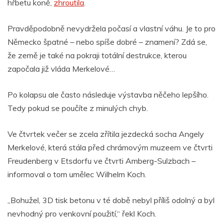
hřbetu koně,
zhroutila
.
Pravděpodobně nevydržela počasí a vlastní váhu. Je to pro
Německo špatné – nebo spíše dobré – znamení? Zdá se,
že země je také na pokraji totální destrukce, kterou
započala již vláda Merkelové…
Po kolapsu ale často následuje výstavba něčeho lepšího.
Tedy pokud se poučíte z minulých chyb.
Ve čtvrtek večer se zcela zřítila jezdecká socha Angely
Merkelové, která stála před chrámovým muzeem ve čtvrti
Freudenberg v Etsdorfu ve čtvrti Amberg-Sulzbach –
informoval o tom umělec Wilhelm Koch.
„Bohužel, 3D tisk betonu v té době nebyl příliš odolný a byl
nevhodný pro venkovní použití,“ řekl Koch.