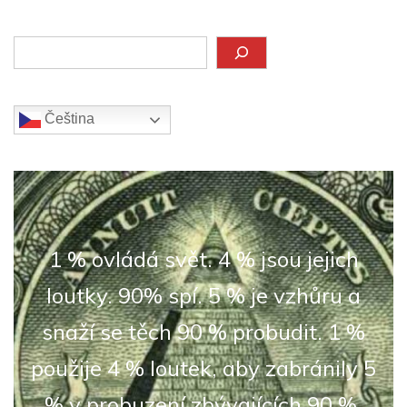
Hledat
Čeština‎
1 % ovládá svět. 4 % jsou jejich
loutky. 90% spí. 5 % je vzhůru a
snaží se těch 90 % probudit. 1 %
použije 4 % loutek, aby zabránily 5
% v probuzení zbývajících 90 %.