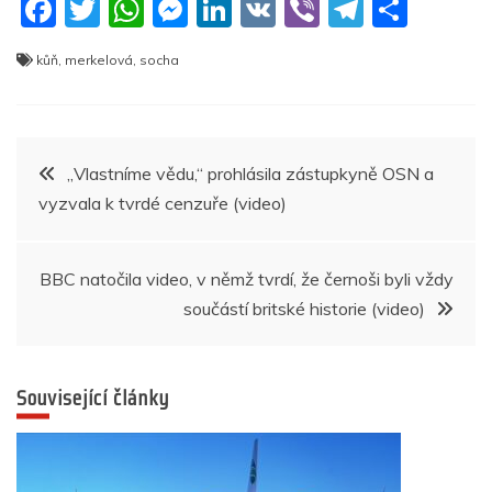
F
T
W
M
Li
V
Vi
T
S
a
w
h
e
n
K
b
el
h
kůň
,
merkelová
,
socha
c
itt
at
ss
k
er
e
ar
e
er
s
e
e
gr
e
b
A
n
dI
a
Navigace
„Vlastníme vědu,“ prohlásila zástupkyně OSN a
o
p
g
n
m
vyzvala k tvrdé cenzuře (video)
pro
o
p
er
k
příspěvek
BBC natočila video, v němž tvrdí, že černoši byli vždy
součástí britské historie (video)
Související články