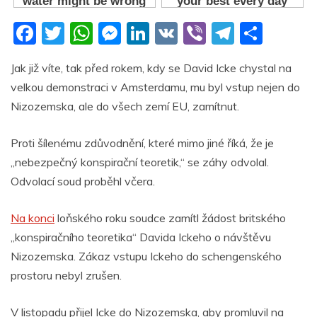
F
T
W
M
Li
V
Vi
T
S
a
w
h
e
n
K
b
el
h
Jak již víte, tak před rokem, kdy se David Icke chystal na
c
itt
at
ss
k
er
e
ar
velkou demonstraci v Amsterdamu, mu byl vstup nejen do
e
er
s
e
e
gr
e
Nizozemska, ale do všech zemí EU, zamítnut.
b
A
n
dI
a
o
p
g
n
m
Proti šílenému zdůvodnění, které mimo jiné říká, že je
„nebezpečný konspirační teoretik,“ se záhy odvolal.
o
p
er
Odvolací soud proběhl včera.
k
Na konci
loňského roku soudce zamítl žádost britského
„konspiračního teoretika“ Davida Ickeho o návštěvu
Nizozemska. Zákaz vstupu Ickeho do schengenského
prostoru nebyl zrušen.
V listopadu přijel Icke do Nizozemska, aby promluvil na