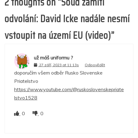
2 thoughts on “
Soud zamítl
odvolání: David Icke nadále nesmí
vstoupit na území EU (video)
”
už máš uniformu ?
27 září, 2023 at 11:13s
Odpovědět
doporučím všem odběr Rusko Slovenske
Priatelstvo
https://www.youtube.com/@ruskoslovenskepriate
lstvo1528
0
0