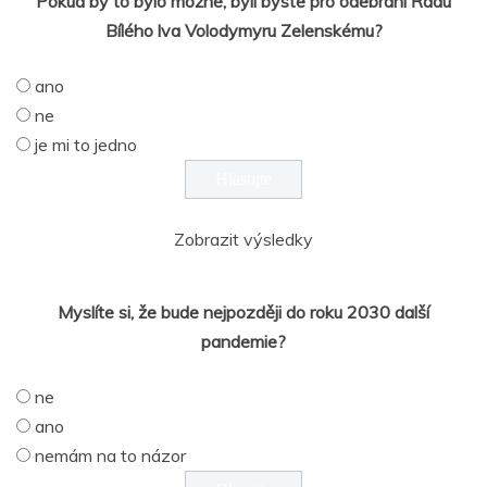
Pokud by to bylo možné, byli byste pro odebrání Řádu
Bílého lva Volodymyru Zelenskému?
ano
ne
je mi to jedno
Zobrazit výsledky
Myslíte si, že bude nejpozději do roku 2030 další
pandemie?
ne
ano
nemám na to názor