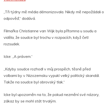
„Tři týdny mě média démonizovala. Nikdy mě nepožádali o
odpověď,“ dodává.
Filmařka Christianne van Wijk byla přítomna u soudu a
viděla, že soudce byl trochu v rozpacích, když četl
rozsudek.
Icke: „A právem.“
„Kdyby soudce rozhodl v můj prospěch, těsně před
volbami by v Nizozemsku vypukl velký politický skandál.
Takže na soudce byl obrovský tlak.“
Icke byl upozorněn na to, že pokud nezmění své názory,
zákaz by se mohl stát trvalým.