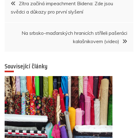
Navigace
Zítra začíná impeachment Bidena: Zde jsou
o
p
g
n
m
svědci a důkazy pro první slyšení
pro
o
p
er
k
příspěvek
Na srbsko-maďarských hranicích stříleli pašeráci
kalašnikovem (video)
Související články