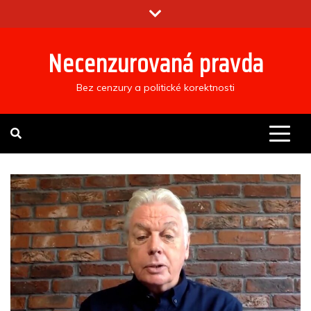
Skip
to
content
Necenzurovaná pravda
Bez cenzury a politické korektnosti