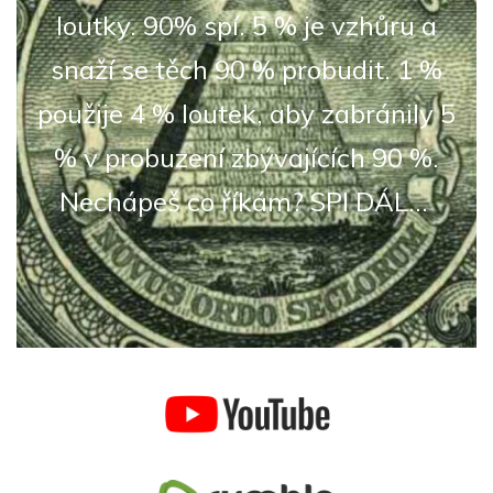
loutky. 90% spí. 5 % je vzhůru a
snaží se těch 90 % probudit. 1 %
použije 4 % loutek, aby zabránily 5
% v probuzení zbývajících 90 %.
Nechápeš co říkám? SPI DÁL...