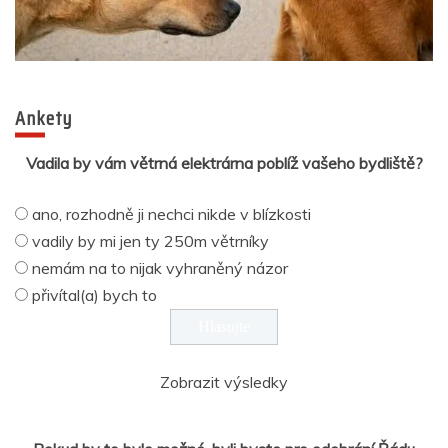
Ankety
Vadila by vám větrná elektrárna poblíž vašeho bydliště?
ano, rozhodně ji nechci nikde v blízkosti
vadily by mi jen ty 250m větrníky
nemám na to nijak vyhraněný názor
přivítal(a) bych to
Zobrazit výsledky