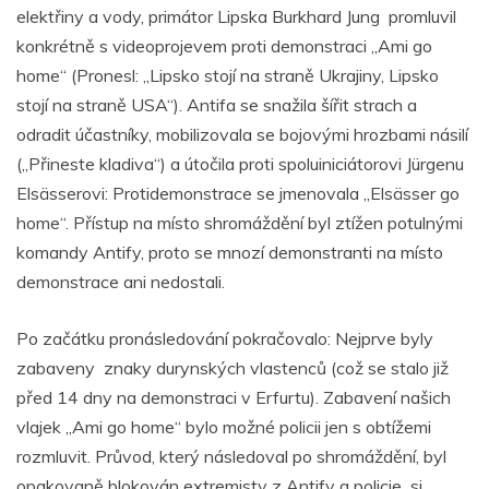
elektřiny a vody, primátor Lipska Burkhard Jung promluvil
konkrétně s videoprojevem proti demonstraci „Ami go
home“ (Pronesl: „Lipsko stojí na straně Ukrajiny, Lipsko
stojí na straně USA“). Antifa se snažila šířit strach a
odradit účastníky, mobilizovala se bojovými hrozbami násilí
(„Přineste kladiva“) a útočila proti spoluiniciátorovi Jürgenu
Elsässerovi: Protidemonstrace se jmenovala „Elsässer go
home“. Přístup na místo shromáždění byl ztížen potulnými
komandy Antify, proto se mnozí demonstranti na místo
demonstrace ani nedostali.
Po začátku pronásledování pokračovalo: Nejprve byly
zabaveny znaky durynských vlastenců (což se stalo již
před 14 dny na demonstraci v Erfurtu). Zabavení našich
vlajek „Ami go home“ bylo možné policii jen s obtížemi
rozmluvit. Průvod, který následoval po shromáždění, byl
opakovaně blokován extremisty z Antify a policie si