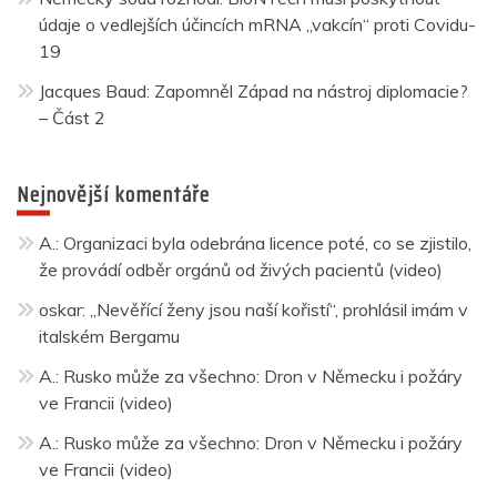
údaje o vedlejších účincích mRNA „vakcín“ proti Covidu-
19
Jacques Baud: Zapomněl Západ na nástroj diplomacie?
– Část 2
Nejnovější komentáře
A.
:
Organizaci byla odebrána licence poté, co se zjistilo,
že provádí odběr orgánů od živých pacientů (video)
oskar
:
„Nevěřící ženy jsou naší kořistí“, prohlásil imám v
italském Bergamu
A.
:
Rusko může za všechno: Dron v Německu i požáry
ve Francii (video)
A.
:
Rusko může za všechno: Dron v Německu i požáry
ve Francii (video)