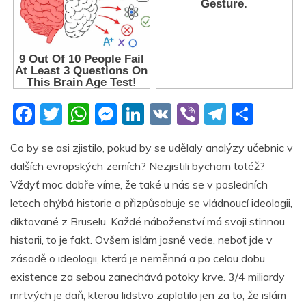
F
T
W
M
Li
V
Vi
T
S
a
w
h
e
n
K
b
el
h
Co by se asi zjistilo, pokud by se udělaly analýzy učebnic v
c
itt
at
ss
k
er
e
ar
dalších evropských zemích? Nezjistili bychom totéž?
e
er
s
e
e
gr
e
Vždyť moc dobře víme, že také u nás se v posledních
b
A
n
dI
a
letech ohýbá historie a přizpůsobuje se vládnoucí ideologii,
o
p
g
n
m
diktované z Bruselu. Každé náboženství má svoji stinnou
o
p
er
historii, to je fakt. Ovšem islám jasně vede, neboť jde v
zásadě o ideologii, která je neměnná a po celou dobu
k
existence za sebou zanechává potoky krve. 3/4 miliardy
mrtvých je daň, kterou lidstvo zaplatilo jen za to, že islám