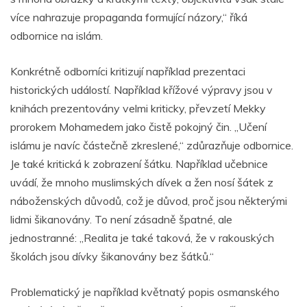
více nahrazuje propaganda formující názory,“ říká
odbornice na islám.
Konkrétně odborníci kritizují například prezentaci
historických událostí. Například křížové výpravy jsou v
knihách prezentovány velmi kriticky, převzetí Mekky
prorokem Mohamedem jako čistě pokojný čin. „Učení
islámu je navíc částečně zkreslené,“ zdůrazňuje odbornice.
Je také kritická k zobrazení šátku. Například učebnice
uvádí, že mnoho muslimských dívek a žen nosí šátek z
náboženských důvodů, což je důvod, proč jsou některými
lidmi šikanovány. To není zásadně špatné, ale
jednostranné: „Realita je také taková, že v rakouských
školách jsou dívky šikanovány bez šátků.“
Problematický je například květnatý popis osmanského