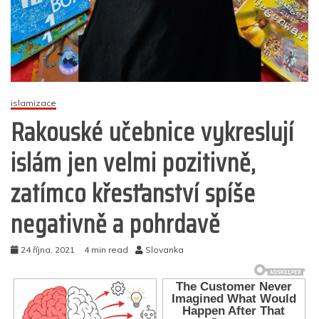
islamizace
Rakouské učebnice vykreslují
islám jen velmi pozitivně,
zatímco křesťanství spíše
negativně a pohrdavě
24 října, 2021
4 min read
Slovanka