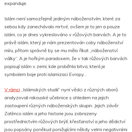
expanduje.
Islám není samozřejmě jediným náboženstvím, které za
sebou kdy zanechávalo mrtvé, ovšem je to jen a pouze
islám, co je dnes vykreslováno v růžových barvách. A je to
právě islám, který je nám prezentován coby náboženství
míru, přitom správně by se mu mělo říkat „náboženství
války“. A je hořkým paradoxem, že v tak růžových barvách
popisují islám v zemi, kde proběhla bitva, která je
symbolem boje proti islamizaci Evropy…
V rámci
„Islámských studií“ nyní vědci z různých oborů
analyzovali rakouské učebnice s ohledem na jejich
zastoupení různých náboženských skupin. Jejich závěr:
Zatímco islám a jeho historie jsou zobrazeny
prostřednictvím růžových brýlí, křesťanství a jeho dědictví
jsou popsány poněkud ponižujícími někdy velmi negativními