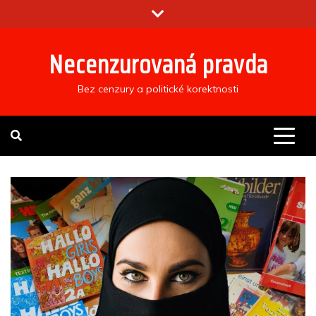
Skip
to
content
Necenzurovaná pravda
Bez cenzury a politické korektnosti