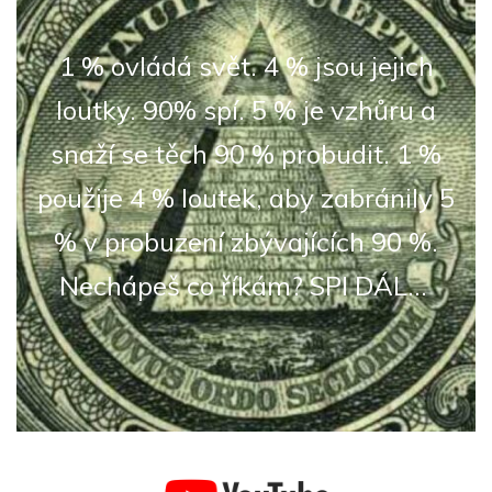
1 % ovládá svět. 4 % jsou jejich
loutky. 90% spí. 5 % je vzhůru a
snaží se těch 90 % probudit. 1 %
použije 4 % loutek, aby zabránily 5
% v probuzení zbývajících 90 %.
Nechápeš co říkám? SPI DÁL...