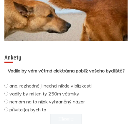
Ankety
Vadila by vám větrná elektrárna poblíž vašeho bydliště?
ano, rozhodně ji nechci nikde v blízkosti
vadily by mi jen ty 250m větrníky
nemám na to nijak vyhraněný názor
přivítal(a) bych to