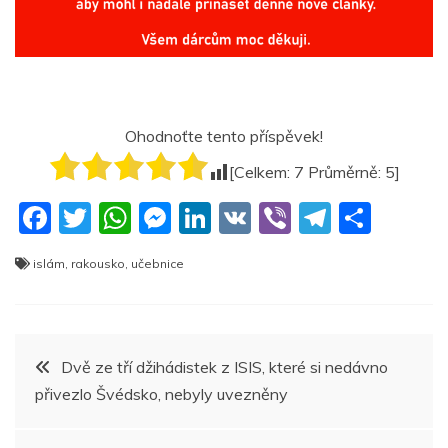
Ohodnoťte tento příspěvek!
[Celkem:
7
Průměrně:
5
]
F
T
W
M
Li
V
Vi
T
S
a
w
h
e
n
K
b
el
h
islám
,
rakousko
,
učebnice
c
itt
at
ss
k
er
e
ar
e
er
s
e
e
gr
e
b
A
n
dI
a
Navigace
Dvě ze tří džihádistek z ISIS, které si nedávno
o
p
g
n
m
přivezlo Švédsko, nebyly uvezněny
pro
o
p
er
k