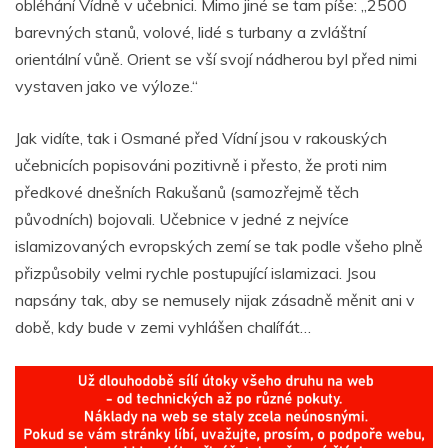
obléhání Vídně v učebnici. Mimo jiné se tam píše: „2500
barevných stanů, volové, lidé s turbany a zvláštní
orientální vůně. Orient se vší svojí nádherou byl před nimi
vystaven jako ve výloze.“
Jak vidíte, tak i Osmané před Vídní jsou v rakouských
učebnicích popisováni pozitivně i přesto, že proti nim
předkové dnešních Rakušanů (samozřejmě těch
původních) bojovali. Učebnice v jedné z nejvíce
islamizovaných evropských zemí se tak podle všeho plně
přizpůsobily velmi rychle postupující islamizaci. Jsou
napsány tak, aby se nemusely nijak zásadně měnit ani v
době, kdy bude v zemi vyhlášen chalífát…