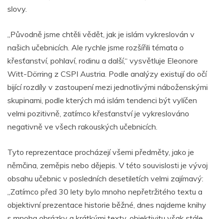
slovy.
„Původně jsme chtěli vědět, jak je islám vykreslován v
našich učebnicích. Ale rychle jsme rozšířili témata o
křesťanství, pohlaví, rodinu a další,“ vysvětluje Eleonore
Witt-Dörring z CSPI Austria. Podle analýzy existují do očí
bijící rozdíly v zastoupení mezi jednotlivými náboženskými
skupinami, podle kterých má islám tendenci být vylíčen
velmi pozitivně, zatímco křesťanství je vykreslováno
negativně ve všech rakouských učebnicích.
Tyto reprezentace procházejí všemi předměty, jako je
němčina, zeměpis nebo dějepis. V této souvislosti je vývoj
obsahu učebnic v posledních desetiletích velmi zajímavý:
„Zatímco před 30 lety bylo mnoho nepřetržitého textu a
objektivní prezentace historie běžné, dnes najdeme knihy
s mnoha obrázky a krátkými texty, objektivitu však stále