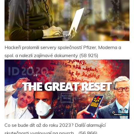
Hackeři prolomili servery společností Pfizer, Moderna a
spol. a nalezli zajímavé dokumenty
(58 925)
Co se bude dít až do roku 2023? Další alarmující
skutečnosti vyplouvají na povrch…
(56 866)