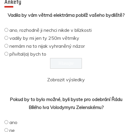
Ankety
Vadila by vám větrná elektrárna poblíž vašeho bydliště?
ano, rozhodně ji nechci nikde v blízkosti
vadily by mi jen ty 250m větrníky
nemám na to nijak vyhraněný názor
přivítal(a) bych to
Zobrazit výsledky
Pokud by to bylo možné, byli byste pro odebrání Řádu
Bílého lva Volodymyru Zelenskému?
ano
ne