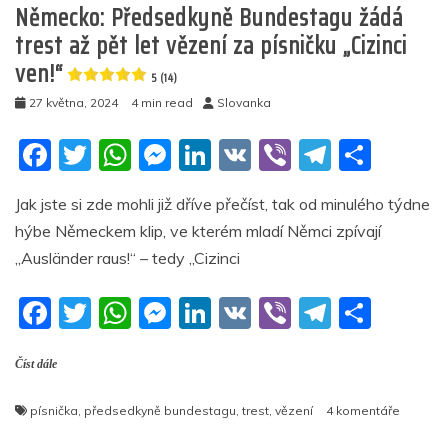
Německo: Předsedkyně Bundestagu žádá
trest až pět let vězení za písničku „Cizinci
ven!“
5 (14)
27 května, 2024
4 min read
Slovanka
F
T
W
M
Li
V
Vi
T
S
a
w
h
e
n
K
b
el
h
Jak jste si zde mohli již dříve přečíst, tak od minulého týdne
c
itt
at
ss
k
er
e
ar
hýbe Německem klip, ve kterém mladí Němci zpívají
e
er
s
e
e
gr
e
„Ausländer raus!“ – tedy „Cizinci
b
A
n
dI
a
F
T
W
M
Li
V
Vi
T
S
o
p
g
n
m
a
w
h
e
n
K
b
el
h
o
p
er
Číst dále
c
itt
at
ss
k
er
e
ar
k
e
er
s
e
e
gr
e
u
písnička
,
předsedkyně bundestagu
,
trest
,
vězení
4 komentáře
b
A
n
dI
a
textu