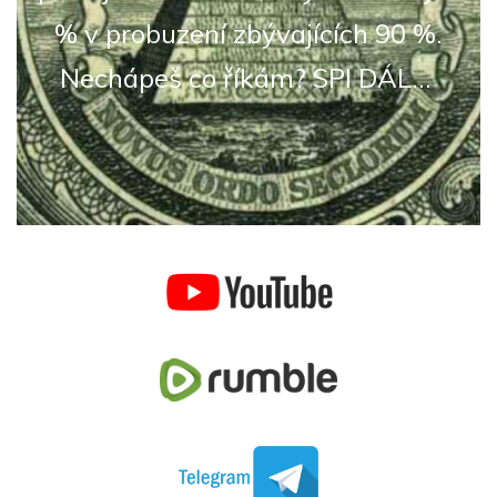
% v probuzení zbývajících 90 %.
Nechápeš co říkám? SPI DÁL...