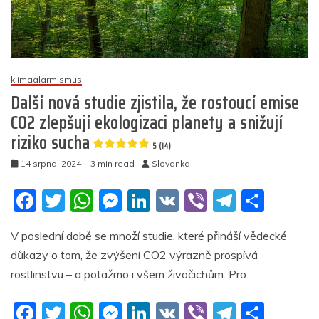
výšin
5
(22)
klimaalarmismus
Další nová studie zjistila, že rostoucí emise
CO2 zlepšují ekologizaci planety a snižují
riziko sucha
5 (14)
14 srpna, 2024
3 min read
Slovanka
F
T
W
M
Li
V
Vi
T
S
a
w
h
e
n
K
b
el
h
V poslední době se množí studie, které přináší vědecké
c
itt
at
ss
k
er
e
ar
důkazy o tom, že zvýšení CO2 výrazně prospívá
e
er
s
e
e
gr
e
rostlinstvu – a potažmo i všem živočichům. Pro
b
A
n
dI
a
F
T
W
M
Li
V
Vi
T
S
o
p
g
n
m