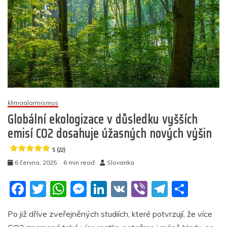
klimaalarmismus
Globální ekologizace v důsledku vyšších
emisí CO2 dosahuje úžasných nových výšin
5 (22)
6 června, 2025
6 min read
Slovanka
F
T
W
M
Li
V
Vi
T
S
a
w
h
e
n
K
b
el
h
Po již dříve zveřejněných studiích, které potvrzují, že více
c
itt
at
ss
k
er
e
ar