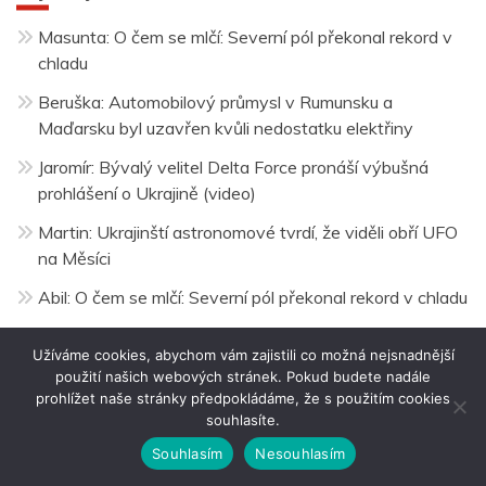
Masunta
:
O čem se mlčí: Severní pól překonal rekord v
chladu
Beruška
:
Automobilový průmysl v Rumunsku a
Maďarsku byl uzavřen kvůli nedostatku elektřiny
Jaromír
:
Bývalý velitel Delta Force pronáší výbušná
prohlášení o Ukrajině (video)
Martin
:
Ukrajinští astronomové tvrdí, že viděli obří UFO
na Měsíci
Abil
:
O čem se mlčí: Severní pól překonal rekord v chladu
Užíváme cookies, abychom vám zajistili co možná nejsnadnější
Nejčtenější články
použití našich webových stránek. Pokud budete nadále
prohlížet naše stránky předpokládáme, že s použitím cookies
souhlasíte.
Souhlasím
Nesouhlasím