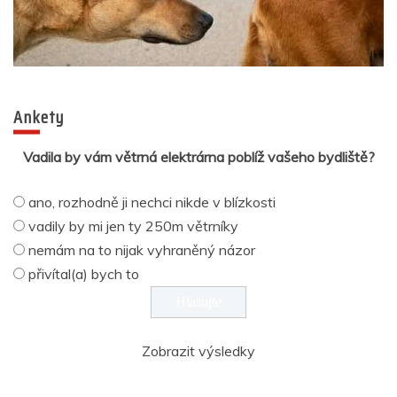
Ankety
Vadila by vám větrná elektrárna poblíž vašeho bydliště?
ano, rozhodně ji nechci nikde v blízkosti
vadily by mi jen ty 250m větrníky
nemám na to nijak vyhraněný názor
přivítal(a) bych to
Zobrazit výsledky